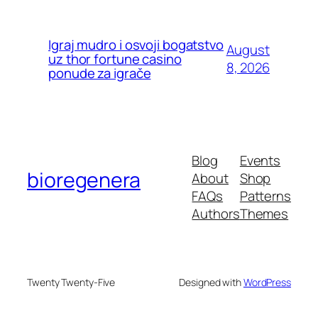
Igraj mudro i osvoji bogatstvo
August
uz thor fortune casino
8, 2026
ponude za igrače
Blog
Events
bioregenera
About
Shop
FAQs
Patterns
Authors
Themes
Twenty Twenty-Five
Designed with
WordPress