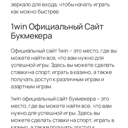
зеркало для входа, чтобы начать играть
как можно быстрее.
1win Официальный Сайт
Букмекера
Официальный сайт 1win – это место, где вы
можете найти все, что вам нужно для
успешной игры. Здесь вы можете сделать
ставки на спорт, играть в казино, а также
получать доступ к различным играм и
азартным играм.
1win официальный сайт букмекера – это
место, где вы можете найти все, что вам
нужно для успешной игры. Здесь вы
можете сделать ставки на спорт, играть в
казино, а также получать доступ к