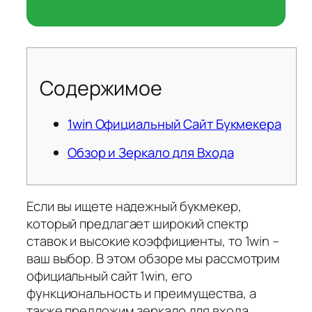
Содержимое
1win Официальный Сайт Букмекера
Обзор и Зеркало для Входа
Если вы ищете надежный букмекер,
который предлагает широкий спектр
ставок и высокие коэффициенты, то 1win –
ваш выбор. В этом обзоре мы рассмотрим
официальный сайт 1win, его
функциональность и преимущества, а
также предложим зеркало для входа,