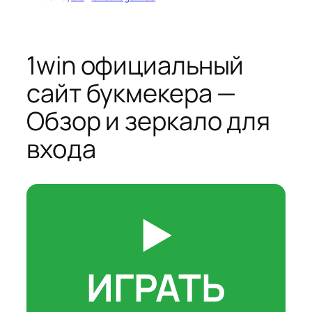
1win официальный
сайт букмекера —
Обзор и зеркало для
входа
▶️
ИГРАТЬ