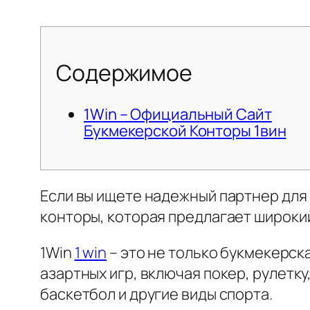
Содержимое
1Win – Официальный Сайт
Букмекерской Конторы 1вин
Если вы ищете надежный партнер для 
конторы, которая предлагает широкий 
1Win
1 win
– это не только букмекерск
азартных игр, включая покер, рулетку,
баскетбол и другие виды спорта.