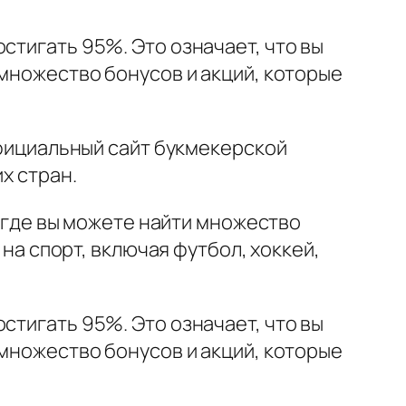
стигать 95%. Это означает, что вы
 множество бонусов и акций, которые
 официальный сайт букмекерской
х стран.
, где вы можете найти множество
 на спорт, включая футбол, хоккей,
стигать 95%. Это означает, что вы
 множество бонусов и акций, которые