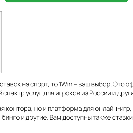
ставок на спорт, то 1Win – ваш выбор. Это
спектр услуг для игроков из России и други
ая контора, но и платформа для онлайн-игр
 бинго и другие. Вам доступны также ставки