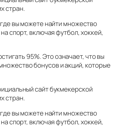
х стран.
, где вы можете найти множество
 на спорт, включая футбол, хоккей,
стигать 95%. Это означает, что вы
 множество бонусов и акций, которые
 официальный сайт букмекерской
х стран.
, где вы можете найти множество
 на спорт, включая футбол, хоккей,