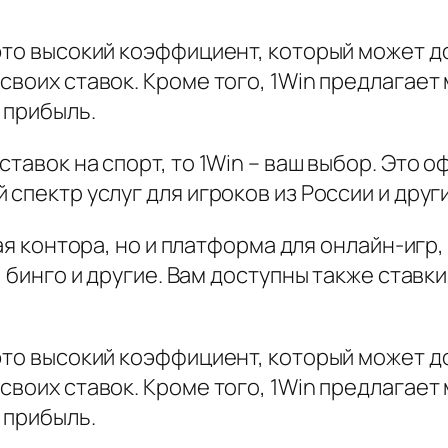
это высокий коэффициент, который может до
своих ставок. Кроме того, 1Win предлагает
 прибыль.
ставок на спорт, то 1Win – ваш выбор. Это
спектр услуг для игроков из России и други
ая контора, но и платформа для онлайн-игр
 бинго и другие. Вам доступны также ставки
это высокий коэффициент, который может до
своих ставок. Кроме того, 1Win предлагает
 прибыль.