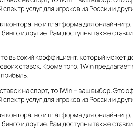
спектр услуг для игроков из России и други
ая контора, но и платформа для онлайн-игр
 бинго и другие. Вам доступны также ставки
это высокий коэффициент, который может до
своих ставок. Кроме того, 1Win предлагает
 прибыль.
ставок на спорт, то 1Win – ваш выбор. Это
спектр услуг для игроков из России и други
ая контора, но и платформа для онлайн-игр
 бинго и другие. Вам доступны также ставки