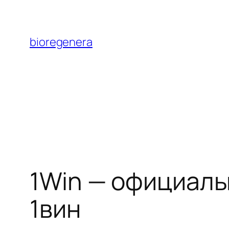
Skip
to
bioregenera
content
1Win — официаль
1вин