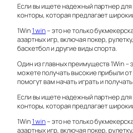
Если вы ищете надежный партнер для 
конторы, которая предлагает широкий 
1Win
1 win
– это не только букмекерск
азартных игр, включая покер, рулетку,
баскетбол и другие виды спорта.
Один из главных преимуществ 1Win – 
можете получать высокие прибыли от 
помогут вам начать играть и получать
Если вы ищете надежный партнер для 
конторы, которая предлагает широкий 
1Win
1 win
– это не только букмекерск
азартных игр, включая покер, рулетку,