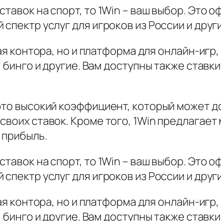
ставок на спорт, то 1Win – ваш выбор. Это
спектр услуг для игроков из России и други
ая контора, но и платформа для онлайн-игр
 бинго и другие. Вам доступны также ставки
это высокий коэффициент, который может до
своих ставок. Кроме того, 1Win предлагает
 прибыль.
ставок на спорт, то 1Win – ваш выбор. Это
спектр услуг для игроков из России и други
ая контора, но и платформа для онлайн-игр
 бинго и другие. Вам доступны также ставки