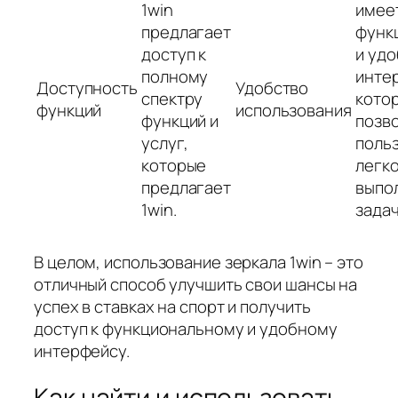
1win
имее
предлагает
функ
доступ к
и уд
полному
инте
Доступность
Удобство
спектру
кото
функций
использования
функций и
позв
услуг,
поль
которые
легко
предлагает
выпо
1win.
задач
В целом, использование зеркала 1win – это
отличный способ улучшить свои шансы на
успех в ставках на спорт и получить
доступ к функциональному и удобному
интерфейсу.
Как найти и использовать