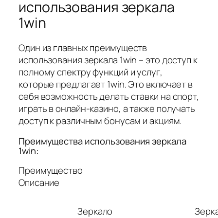
использования зеркала
1win
Один из главных преимуществ
использования зеркала 1win – это доступ к
полному спектру функций и услуг,
которые предлагает 1win. Это включает в
себя возможность делать ставки на спорт,
играть в онлайн-казино, а также получать
доступ к различным бонусам и акциям.
Преимущества использования зеркала
1win:
Преимущество
Описание
Зеркало
Зерка