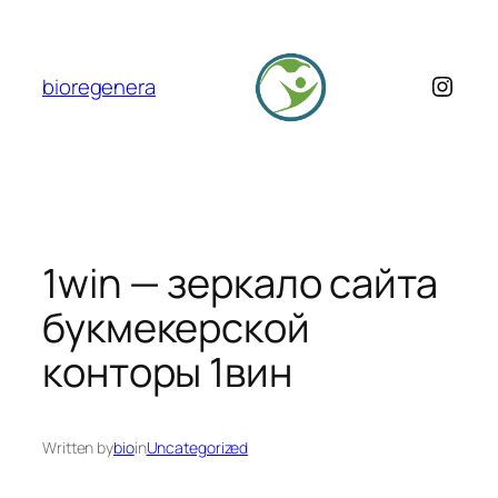
Skip
to
content
Insta
bioregenera
1win — зеркало сайта
букмекерской
конторы 1вин
Written by
bio
in
Uncategorized