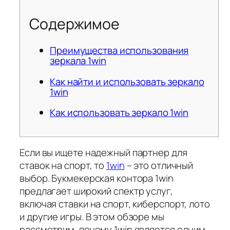
Содержимое
Преимущества использования
зеркала 1win
Как найти и использовать зеркало
1win
Как использовать зеркало 1win
Если вы ищете надежный партнер для
ставок на спорт, то
1win
– это отличный
выбор. Букмекерская контора 1win
предлагает широкий спектр услуг,
включая ставки на спорт, киберспорт, лото
и другие игры. В этом обзоре мы
рассмотрим, почему 1win является одним