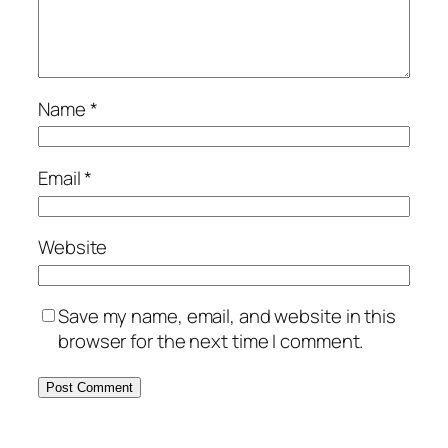
Name
*
Email
*
Website
Save my name, email, and website in this
browser for the next time I comment.