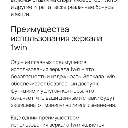
и другие игры, а также различные бонусы
и акции.
Преимущества
использования зеркала
1win
Один из главных преимуществ
использования зеркала 1win – это
безопасность и надежность. Зеркало 1win
обеспечивает безопасный доступ к
функциям и услугам конторы, что
означает, что ваши данные и ставки будут
защищены от манипуляции или изменения.
Еще одним преимуществом
использования зеркала 1win является