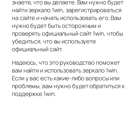
знаете, что вы делаете. Вам нужно будет
найти зеркало 1win, зарегистрироваться
на сайте и начать использовать его. Вам
нужно будет быть осторожным и
проверять официальный сайт 1win, чтобы
убедиться, что вы используете
официальный сайт.
Надеюсь, что это руководство поможет
вам найти и использовать зеркало 1win.
Если у вас есть какие-либо вопросы или
проблемы, вам нужно будет обратиться к
поддержке 1win.