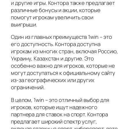
и другие игры. Контора также предлагает
различные бонусы и акции, которые
помогут игрокам увеличить свои
выигрыши.
Один из главных преимуществ 1win – это
его доступность. Контора доступна
игрокам из многих стран, включая Россию,
Украину, Казахстан и другие. Это
особенно важно для игроков, которые не
могут доступаться к официальному сайту
из-за географических или других
ограничений.
В целом, 1win – это отличный выбор для
игроков, которые ищут надежного
партнера для ставок на спорт. Контора
предлагает широкий спектр услуг,
включая ставки на спорт, киберспорт, лото