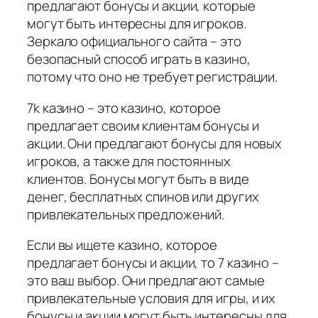
предлагают бонусы и акции, которые
могут быть интересны для игроков.
Зеркало официального сайта – это
безопасный способ играть в казино,
потому что оно не требует регистрации.
7k казино – это казино, которое
предлагает своим клиентам бонусы и
акции. Они предлагают бонусы для новых
игроков, а также для постоянных
клиентов. Бонусы могут быть в виде
денег, бесплатных спинов или других
привлекательных предложений.
Если вы ищете казино, которое
предлагает бонусы и акции, то 7 казино –
это ваш выбор. Они предлагают самые
привлекательные условия для игры, и их
бонусы и акции могут быть интересны для