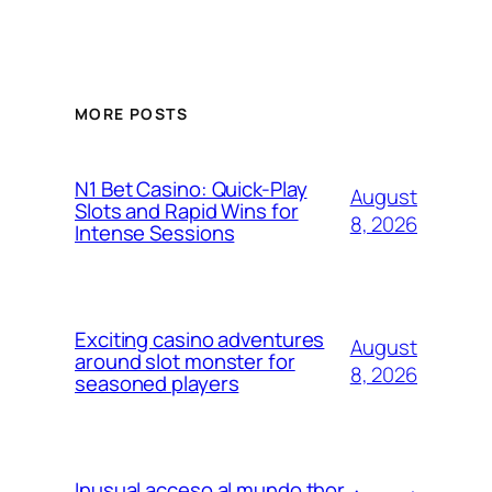
MORE POSTS
N1 Bet Casino: Quick-Play
August
Slots and Rapid Wins for
8, 2026
Intense Sessions
Exciting casino adventures
August
around slot monster for
8, 2026
seasoned players
Inusual acceso al mundo thor