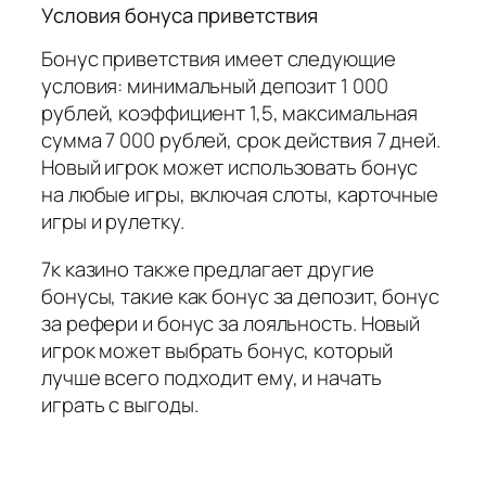
Условия бонуса приветствия
Бонус приветствия имеет следующие
условия: минимальный депозит 1 000
рублей, коэффициент 1,5, максимальная
сумма 7 000 рублей, срок действия 7 дней.
Новый игрок может использовать бонус
на любые игры, включая слоты, карточные
игры и рулетку.
7к казино также предлагает другие
бонусы, такие как бонус за депозит, бонус
за рефери и бонус за лояльность. Новый
игрок может выбрать бонус, который
лучше всего подходит ему, и начать
играть с выгоды.