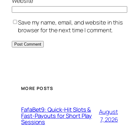
Website
Save my name, email, and website in this
browser for the next time I comment.
MORE POSTS
FafaBet9: Quick‑Hit Slots &
August
Fast‑Payouts for Short Play
7, 2026
Sessions