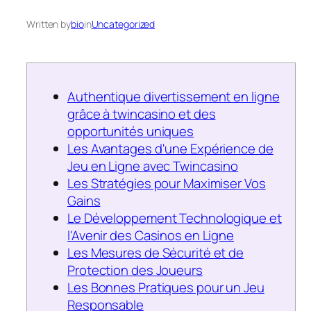
Written by
bio
in
Uncategorized
Authentique divertissement en ligne
grâce à twincasino et des
opportunités uniques
Les Avantages d'une Expérience de
Jeu en Ligne avec Twincasino
Les Stratégies pour Maximiser Vos
Gains
Le Développement Technologique et
l'Avenir des Casinos en Ligne
Les Mesures de Sécurité et de
Protection des Joueurs
Les Bonnes Pratiques pour un Jeu
Responsable