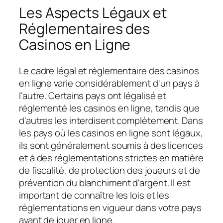
Les Aspects Légaux et
Réglementaires des
Casinos en Ligne
Le cadre légal et réglementaire des casinos
en ligne varie considérablement d'un pays à
l'autre. Certains pays ont légalisé et
réglementé les casinos en ligne, tandis que
d'autres les interdisent complètement. Dans
les pays où les casinos en ligne sont légaux,
ils sont généralement soumis à des licences
et à des réglementations strictes en matière
de fiscalité, de protection des joueurs et de
prévention du blanchiment d'argent. Il est
important de connaître les lois et les
réglementations en vigueur dans votre pays
avant de jouer en ligne.