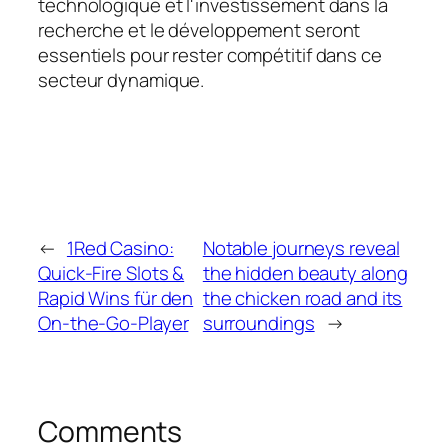
technologique et l'investissement dans la
recherche et le développement seront
essentiels pour rester compétitif dans ce
secteur dynamique.
←
1Red Casino:
Notable journeys reveal
Quick‑Fire Slots &
the hidden beauty along
Rapid Wins für den
the chicken road and its
On‑the‑Go‑Player
surroundings
→
Comments