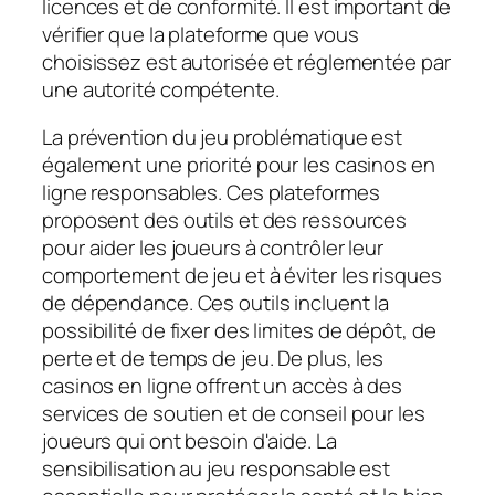
licences et de conformité. Il est important de
vérifier que la plateforme que vous
choisissez est autorisée et réglementée par
une autorité compétente.
La prévention du jeu problématique est
également une priorité pour les casinos en
ligne responsables. Ces plateformes
proposent des outils et des ressources
pour aider les joueurs à contrôler leur
comportement de jeu et à éviter les risques
de dépendance. Ces outils incluent la
possibilité de fixer des limites de dépôt, de
perte et de temps de jeu. De plus, les
casinos en ligne offrent un accès à des
services de soutien et de conseil pour les
joueurs qui ont besoin d'aide. La
sensibilisation au jeu responsable est