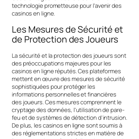
technologie prometteuse pour l'avenir des
casinos en ligne.
Les Mesures de Sécurité et
de Protection des Joueurs
La sécurité et la protection des joueurs sont
des préoccupations majeures pour les
casinos en ligne réputés. Ces plateformes
mettent en œuvre des mesures de sécurité
sophistiquées pour protéger les
informations personnelles et financières
des joueurs. Ces mesures comprennent le
cryptage des données, l'utilisation de pare-
feu et de systèmes de détection d'intrusion.
De plus, les casinos en ligne sont soumis à
des réglementations strictes en matière de