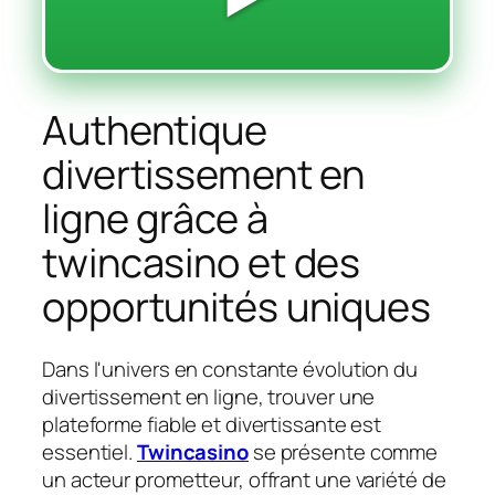
Authentique
divertissement en
ligne grâce à
twincasino et des
opportunités uniques
Dans l'univers en constante évolution du
divertissement en ligne, trouver une
plateforme fiable et divertissante est
essentiel.
Twincasino
se présente comme
un acteur prometteur, offrant une variété de