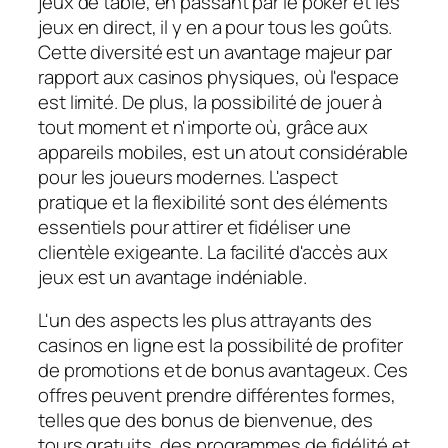
jeux de table, en passant par le poker et les
jeux en direct, il y en a pour tous les goûts.
Cette diversité est un avantage majeur par
rapport aux casinos physiques, où l'espace
est limité. De plus, la possibilité de jouer à
tout moment et n'importe où, grâce aux
appareils mobiles, est un atout considérable
pour les joueurs modernes. L'aspect
pratique et la flexibilité sont des éléments
essentiels pour attirer et fidéliser une
clientèle exigeante. La facilité d'accès aux
jeux est un avantage indéniable.
L'un des aspects les plus attrayants des
casinos en ligne est la possibilité de profiter
de promotions et de bonus avantageux. Ces
offres peuvent prendre différentes formes,
telles que des bonus de bienvenue, des
tours gratuits, des programmes de fidélité et