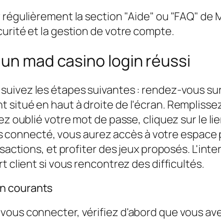
 régulièrement la section "Aide" ou "FAQ" de
urité et la gestion de votre compte.
 un mad casino login réussi
suivez les étapes suivantes : rendez-vous sur 
 situé en haut à droite de l'écran. Remplisse
ez oublié votre mot de passe, cliquez sur le li
 fois connecté, vous aurez accès à votre espac
sactions, et profiter des jeux proposés. L'inte
t client si vous rencontrez des difficultés.
n courants
vous connecter, vérifiez d'abord que vous av