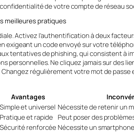
 confidentialité de votre compte de réseau soc
s meilleures pratiques
ale. Activez l'authentification à deux facteurs
 exigeant un code envoyé sur votre téléphon
ux tentatives de phishing, qui consistent à im
ns personnelles. Ne cliquez jamais sur des lie
s. Changez régulièrement votre mot de passe et 
Avantages
Inconvé
Simple et universel
Nécessite de retenir un m
Pratique et rapide
Peut poser des problèmes
Sécurité renforcée
Nécessite un smartphone