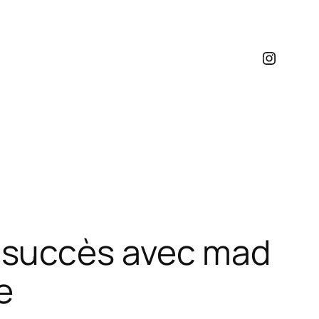
Instagr
 succès avec mad
e