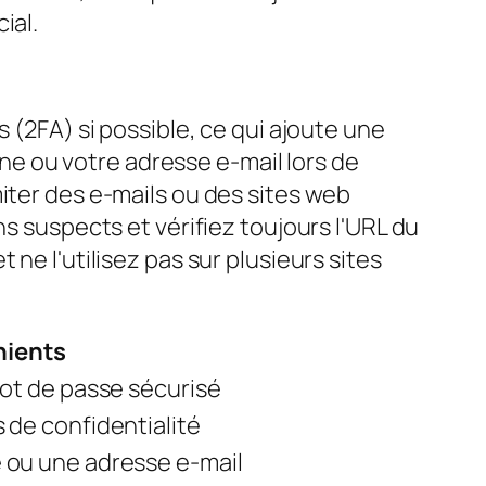
ial.
 (2FA) si possible, ce qui ajoute une
e ou votre adresse e-mail lors de
iter des e-mails ou des sites web
ns suspects et vérifiez toujours l'URL du
ne l'utilisez pas sur plusieurs sites
nients
ot de passe sécurisé
 de confidentialité
 ou une adresse e-mail