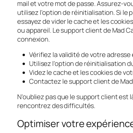
mail et votre mot de passe. Assurez-vous
utilisez l'option de réinitialisation. Si 
essayez de vider le cache et les cookie
ou appareil. Le support client de Mad 
connexion.
Vérifiez la validité de votre adresse
Utilisez l'option de réinitialisation
Videz le cache et les cookies de vot
Contactez le support client de Mad
N'oubliez pas que le support client est l
rencontrez des difficultés.
Optimiser votre expérience