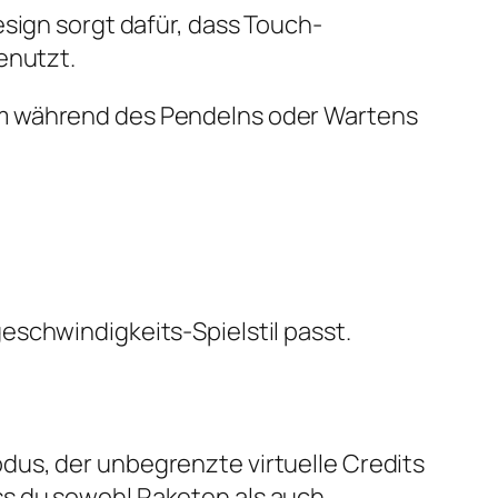
esign sorgt dafür, dass Touch-
enutzt.
em während des Pendelns oder Wartens
eschwindigkeits-Spielstil passt.
dus, der unbegrenzte virtuelle Credits
ss du sowohl Raketen als auch