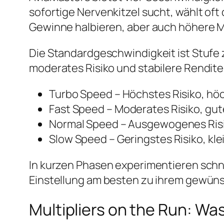
sofortige Nervenkitzel sucht, wählt of
Gewinne halbieren, aber auch höhere Mu
Die Standardgeschwindigkeit ist Stufe 
moderates Risiko und stabilere Rendit
Turbo Speed – Höchstes Risiko, h
Fast Speed – Moderates Risiko, gu
Normal Speed – Ausgewogenes Ris
Slow Speed – Geringstes Risiko, kl
In kurzen Phasen experimentieren schn
Einstellung am besten zu ihrem gewüns
Multipliers on the Run: Was