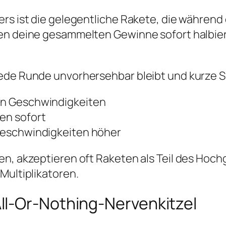
ers ist die gelegentliche Rakete, die während
den deine gesammelten Gewinne sofort halbier
ede Runde unvorhersehbar bleibt und kurze S
len Geschwindigkeiten
ben sofort
n Geschwindigkeiten höher
en, akzeptieren oft Raketen als Teil des Hoc
Multiplikatoren.
l‑Or‑Nothing‑Nervenkitzel