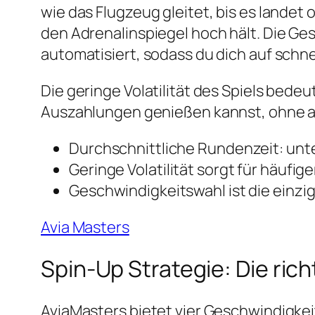
wie das Flugzeug gleitet, bis es landet
den Adrenalinspiegel hoch hält. Die Gesc
automatisiert, sodass du dich auf sch
Die geringe Volatilität des Spiels bedeu
Auszahlungen genießen kannst, ohne a
Durchschnittliche Rundenzeit: un
Geringe Volatilität sorgt für häufi
Geschwindigkeitswahl ist die einzi
Avia Masters
Spin‑Up Strategie: Die ric
AviaMasters bietet vier Geschwindigkeit