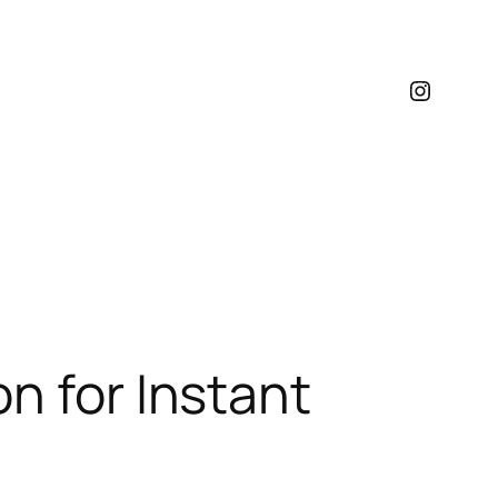
Instagr
n for Instant