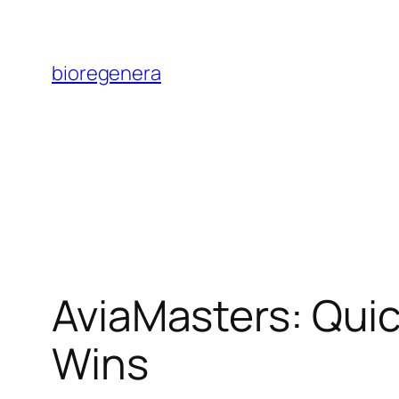
Skip
to
bioregenera
content
AviaMasters: Quic
Wins