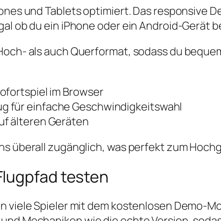
ones und Tablets optimiert. Das responsive D
gal ob du ein iPhone oder ein Android-Gerät b
l Hoch- als auch Querformat, sodass du bequ
ofortspiel im Browser
g für einfache Geschwindigkeitswahl
uf älteren Geräten
ns überall zugänglich, was perfekt zum Hochg
Flugpfad testen
n viele Spieler mit dem kostenlosen Demo-Mo
 und Mechaniken wie die echte Version, soda