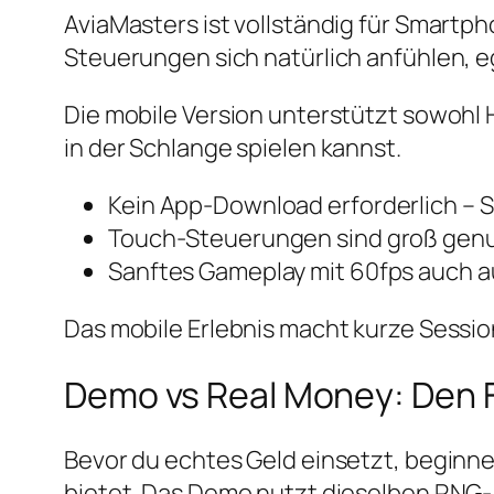
AviaMasters ist vollständig für Smartph
Steuerungen sich natürlich anfühlen, e
Die mobile Version unterstützt sowoh
in der Schlange spielen kannst.
Kein App-Download erforderlich – S
Touch-Steuerungen sind groß genu
Sanftes Gameplay mit 60fps auch a
Das mobile Erlebnis macht kurze Sessio
Demo vs Real Money: Den 
Bevor du echtes Geld einsetzt, beginne
bietet. Das Demo nutzt dieselben RNG-