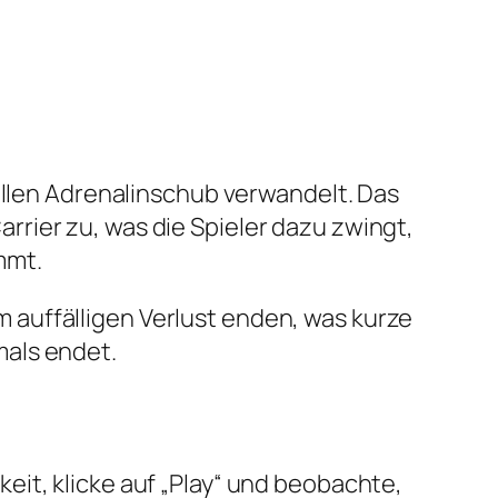
ellen Adrenalinschub verwandelt. Das
rier zu, was die Spieler dazu zwingt,
mmt.
auffälligen Verlust enden, was kurze
mals endet.
it, klicke auf „Play“ und beobachte,