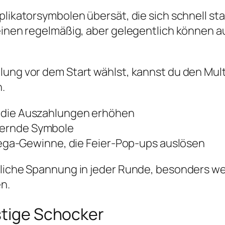
plikatorsymbolen übersät, die sich schnell st
heinen regelmäßig, aber gelegentlich können 
lung vor dem Start wählst, kannst du den Mult
h.
n, die Auszahlungen erhöhen
ndernde Symbole
ga-Gewinne, die Feier-Pop-ups auslösen
zliche Spannung in jeder Runde, besonders we
n.
stige Schocker