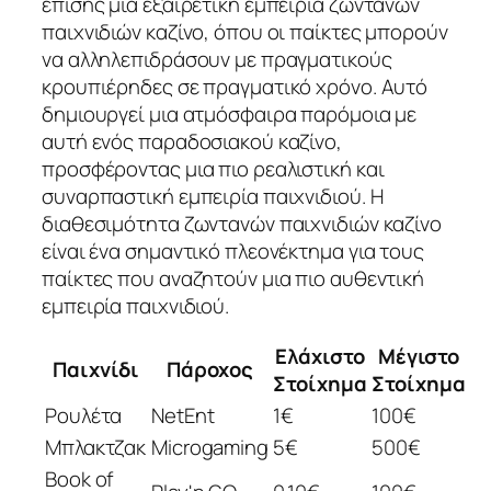
επίσης μια εξαιρετική εμπειρία ζωντανών
παιχνιδιών καζίνο, όπου οι παίκτες μπορούν
να αλληλεπιδράσουν με πραγματικούς
κρουπιέρηδες σε πραγματικό χρόνο. Αυτό
δημιουργεί μια ατμόσφαιρα παρόμοια με
αυτή ενός παραδοσιακού καζίνο,
προσφέροντας μια πιο ρεαλιστική και
συναρπαστική εμπειρία παιχνιδιού. Η
διαθεσιμότητα ζωντανών παιχνιδιών καζίνο
είναι ένα σημαντικό πλεονέκτημα για τους
παίκτες που αναζητούν μια πιο αυθεντική
εμπειρία παιχνιδιού.
Ελάχιστο
Μέγιστο
Παιχνίδι
Πάροχος
Στοίχημα
Στοίχημα
Ρουλέτα
NetEnt
1€
100€
Μπλακτζακ
Microgaming
5€
500€
Book of