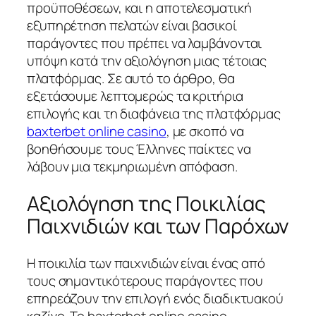
προϋποθέσεων, και η αποτελεσματική
εξυπηρέτηση πελατών είναι βασικοί
παράγοντες που πρέπει να λαμβάνονται
υπόψη κατά την αξιολόγηση μιας τέτοιας
πλατφόρμας. Σε αυτό το άρθρο, θα
εξετάσουμε λεπτομερώς τα κριτήρια
επιλογής και τη διαφάνεια της πλατφόρμας
baxterbet online casino
, με σκοπό να
βοηθήσουμε τους Έλληνες παίκτες να
λάβουν μια τεκμηριωμένη απόφαση.
Αξιολόγηση της Ποικιλίας
Παιχνιδιών και των Παρόχων
Η ποικιλία των παιχνιδιών είναι ένας από
τους σημαντικότερους παράγοντες που
επηρεάζουν την επιλογή ενός διαδικτυακού
καζίνο. Το baxterbet online casino