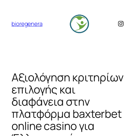
Skip
to
content
Insta
bioregenera
Αξιολόγηση κριτηρίων
επιλογής και
διαφάνεια στην
πλατφόρμα baxterbet
online casino για