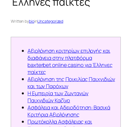
Έλληνες παίκτες
Written by
bio
in
Uncategorized
Αξιολόγηση κριτηρίων επιλογής και
διαφάνεια στην πλατφόρμα
baxterbet online casino για Έλληνες
παίκτες
Αξιολόγηση της Ποικιλίας Παιχνιδιών
και των Παρόχων
Η Εμπειρία των Ζωντανών
Παιχνιδιών Καζίνο
Ασφάλεια και Αδειοδότηση: Βασικά
Κριτήρια Αξιολόγησης
Πρωτόκολλα Ασφάλειας και