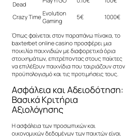
Play'n GO
0.10€
100€
Dead
Evolution
Crazy Time
5€
1000€
Gaming
Όπως φαίνεται στον παραπάνω πίνακα, το
baxterbet online casino προσφέρει μια
ποικιλία παιχνιδιών με διαφορετικά όρια
στοιχημάτων, επιτρέποντας στους παίκτες
να επιλέξουν παιχνίδια που ταιριάζουν στον
προϋπολογισμό και τις προτιμήσεις τους.
Ασφάλεια και Αδειοδότηση:
Βασικά Κριτήρια
Αξιολόγησης
Η ασφάλεια των προσωπικών και
οικονομικών δεδομένων των παικτών είναι