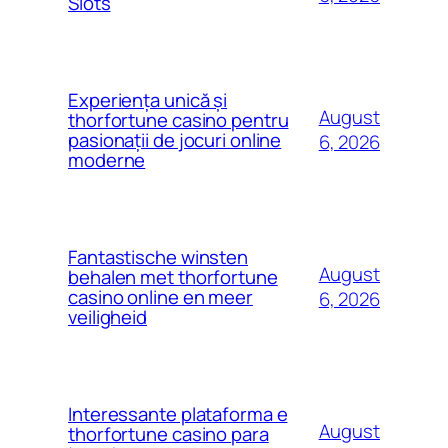
Slots
Experiența unică și
August
thorfortune casino pentru
pasionații de jocuri online
6, 2026
moderne
Fantastische winsten
August
behalen met thorfortune
casino online en meer
6, 2026
veiligheid
Interessante plataforma e
August
thorfortune casino para