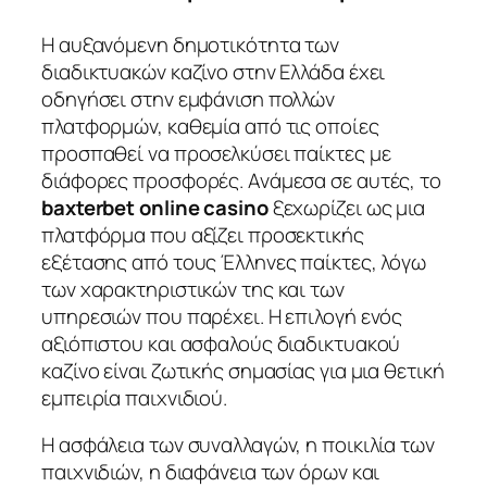
Η αυξανόμενη δημοτικότητα των
διαδικτυακών καζίνο στην Ελλάδα έχει
οδηγήσει στην εμφάνιση πολλών
πλατφορμών, καθεμία από τις οποίες
προσπαθεί να προσελκύσει παίκτες με
διάφορες προσφορές. Ανάμεσα σε αυτές, το
baxterbet online casino
ξεχωρίζει ως μια
πλατφόρμα που αξίζει προσεκτικής
εξέτασης από τους Έλληνες παίκτες, λόγω
των χαρακτηριστικών της και των
υπηρεσιών που παρέχει. Η επιλογή ενός
αξιόπιστου και ασφαλούς διαδικτυακού
καζίνο είναι ζωτικής σημασίας για μια θετική
εμπειρία παιχνιδιού.
Η ασφάλεια των συναλλαγών, η ποικιλία των
παιχνιδιών, η διαφάνεια των όρων και