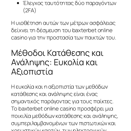
Έλεγχος ταυτότητας δύο παραγόντων
(2FA)
Η υιοθέτηση αυτών των μέτρων ασφάλειας
δείχνει τη δέσμευση του baxterbet online
casino για την προστασία των παικτών του.
Μέθοδοι Κατάθεσης και
Ανάληψης: Ευκολία και
Αξιοπιστία
Η ευκολία και η αξιοπιστία των μεθόδων
κατάθεσης και ανάληψης είναι ένας
σημαντικός παράγοντας για τους παίκτες.
Το baxterbet online casino προσφέρει μια
ποικιλία μεθόδων κατάθεσης και ανάληψης,
συμπεριλαμβανομένων των πιστωτικών και
χρεωστικών καρτών, των ηλεκτρονικών