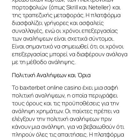
πορτοφολιών (όπως Skrill και Neteller) και
της τραπεζικής μεταφοράς. Η πλατφόρμα
διασφαλίζει γρήγορες και ασφαλείς
συναλλαγές, ενώ οι χρόνοι επεξεργασίας
των αναλήψεων είναι σχετικά σύντομοι.
Είναι σημαντικό να σημειωθεί ότι οι χρόνοι
επεξεργασίας μπορεί να διαφέρουν ανάλογα
με τη μέθοδο ανάληψης.
Πολιτική Αναλήψεων και Όρια
Το baxterbet online casino έχει μια σαφή
πολιτική αναλήψεων, η οποία περιγράφει
τους όρους και τις προϋποθέσεις για την
ανάληψη χρημάτων. Οι παίκτες πρέπει να
ελέγξουν την πολιτική αναλήψεων πριν
κάνουν μια ανάληψη, για να βεβαιωθούν ότι
πληρούν όλες τις απαιτήσεις. Η πλατφόρμα