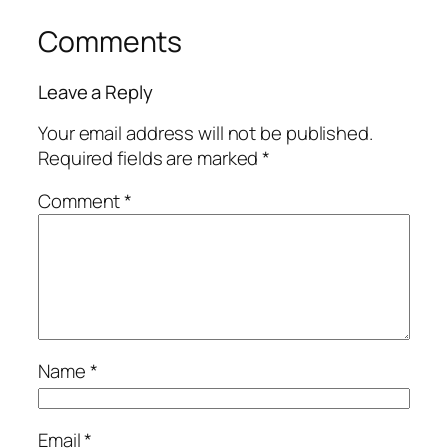
Comments
Leave a Reply
Your email address will not be published.
Required fields are marked
*
Comment
*
Name
*
Email
*