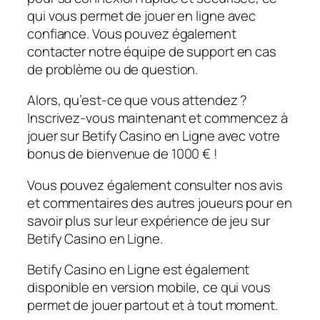
qui vous permet de jouer en ligne avec
confiance. Vous pouvez également
contacter notre équipe de support en cas
de problème ou de question.
Alors, qu’est-ce que vous attendez ?
Inscrivez-vous maintenant et commencez à
jouer sur Betify Casino en Ligne avec votre
bonus de bienvenue de 1000 € !
Vous pouvez également consulter nos avis
et commentaires des autres joueurs pour en
savoir plus sur leur expérience de jeu sur
Betify Casino en Ligne.
Betify Casino en Ligne est également
disponible en version mobile, ce qui vous
permet de jouer partout et à tout moment.