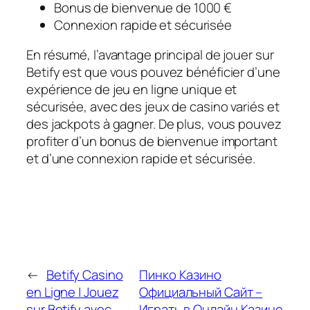
Bonus de bienvenue de 1000 €
Connexion rapide et sécurisée
En résumé, l’avantage principal de jouer sur
Betify est que vous pouvez bénéficier d’une
expérience de jeu en ligne unique et
sécurisée, avec des jeux de casino variés et
des jackpots à gagner. De plus, vous pouvez
profiter d’un bonus de bienvenue important
et d’une connexion rapide et sécurisée.
←
Betify Casino
Пинко Казино
en Ligne | Jouez
Официальный Сайт –
sur Betify avec
Играть в Онлайн Казино