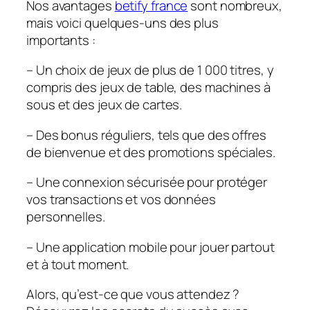
Nos avantages
betify france
sont nombreux,
mais voici quelques-uns des plus
importants :
– Un choix de jeux de plus de 1 000 titres, y
compris des jeux de table, des machines à
sous et des jeux de cartes.
– Des bonus réguliers, tels que des offres
de bienvenue et des promotions spéciales.
– Une connexion sécurisée pour protéger
vos transactions et vos données
personnelles.
– Une application mobile pour jouer partout
et à tout moment.
Alors, qu’est-ce que vous attendez ?