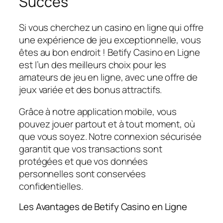
Succès
Si vous cherchez un casino en ligne qui offre
une expérience de jeu exceptionnelle, vous
êtes au bon endroit ! Betify Casino en Ligne
est l’un des meilleurs choix pour les
amateurs de jeu en ligne, avec une offre de
jeux variée et des bonus attractifs.
Grâce à notre application mobile, vous
pouvez jouer partout et à tout moment, où
que vous soyez. Notre connexion sécurisée
garantit que vos transactions sont
protégées et que vos données
personnelles sont conservées
confidentielles.
Les Avantages de Betify Casino en Ligne