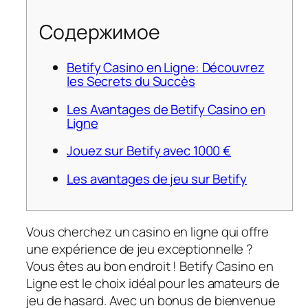
Содержимое
Betify Casino en Ligne: Découvrez
les Secrets du Succès
Les Avantages de Betify Casino en
Ligne
Jouez sur Betify avec 1000 €
Les avantages de jeu sur Betify
Vous cherchez un casino en ligne qui offre
une expérience de jeu exceptionnelle ?
Vous êtes au bon endroit ! Betify Casino en
Ligne est le choix idéal pour les amateurs de
jeu de hasard. Avec un bonus de bienvenue