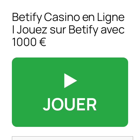
Betify Casino en Ligne
| Jouez sur Betify avec
1000 €
▶️
JOUER