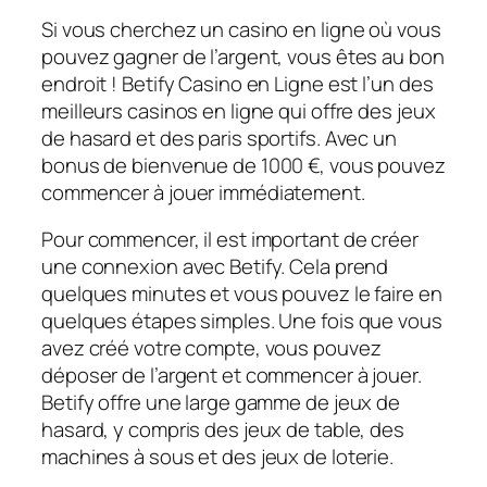
Si vous cherchez un casino en ligne où vous
pouvez gagner de l’argent, vous êtes au bon
endroit ! Betify Casino en Ligne est l’un des
meilleurs casinos en ligne qui offre des jeux
de hasard et des paris sportifs. Avec un
bonus de bienvenue de 1000 €, vous pouvez
commencer à jouer immédiatement.
Pour commencer, il est important de créer
une connexion avec Betify. Cela prend
quelques minutes et vous pouvez le faire en
quelques étapes simples. Une fois que vous
avez créé votre compte, vous pouvez
déposer de l’argent et commencer à jouer.
Betify offre une large gamme de jeux de
hasard, y compris des jeux de table, des
machines à sous et des jeux de loterie.