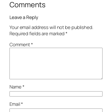
Comments
Leave a Reply
Your email address will not be published.
Required fields are marked
*
Comment
*
Name
*
Email
*