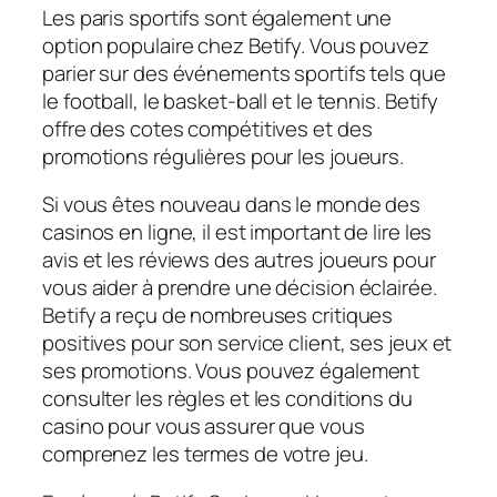
Les paris sportifs sont également une
option populaire chez Betify. Vous pouvez
parier sur des événements sportifs tels que
le football, le basket-ball et le tennis. Betify
offre des cotes compétitives et des
promotions régulières pour les joueurs.
Si vous êtes nouveau dans le monde des
casinos en ligne, il est important de lire les
avis et les réviews des autres joueurs pour
vous aider à prendre une décision éclairée.
Betify a reçu de nombreuses critiques
positives pour son service client, ses jeux et
ses promotions. Vous pouvez également
consulter les règles et les conditions du
casino pour vous assurer que vous
comprenez les termes de votre jeu.