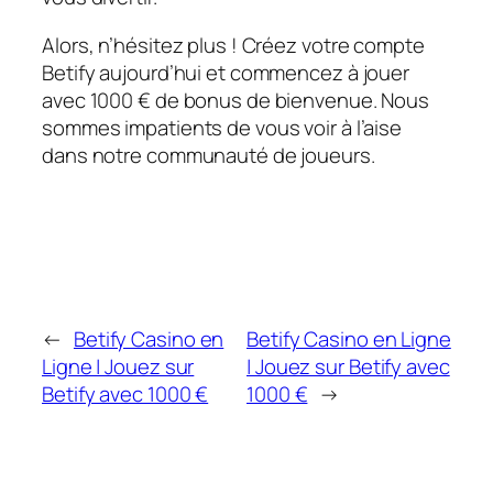
Alors, n’hésitez plus ! Créez votre compte
Betify aujourd’hui et commencez à jouer
avec 1000 € de bonus de bienvenue. Nous
sommes impatients de vous voir à l’aise
dans notre communauté de joueurs.
←
Betify Casino en
Betify Casino en Ligne
Ligne | Jouez sur
| Jouez sur Betify avec
Betify avec 1000 €
1000 €
→