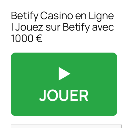
Betify Casino en Ligne
| Jouez sur Betify avec
1000 €
▶️
JOUER