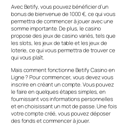
Avec Betify, vous pouvez bénéficier d’un
bonus de bienvenue de 1000 €, ce qui vous
permettra de commencer à jouer avec une
somme importante. De plus, le casino
propose des jeux de casino variés, tels que
les slots, les jeux de table et les jeux de
loterie, ce qui vous permettra de trouver ce
qui vous plaît.
Mais comment fonctionne Betify Casino en
Ligne ? Pour commencer, vous devez vous
inscrire en créant un compte. Vous pouvez
le faire en quelques étapes simples, en
fournissant vos informations personnelles
et en choisissant un mot de passe. Une fois
votre compte créé, vous pouvez déposer
des fonds et commencer à jouer.