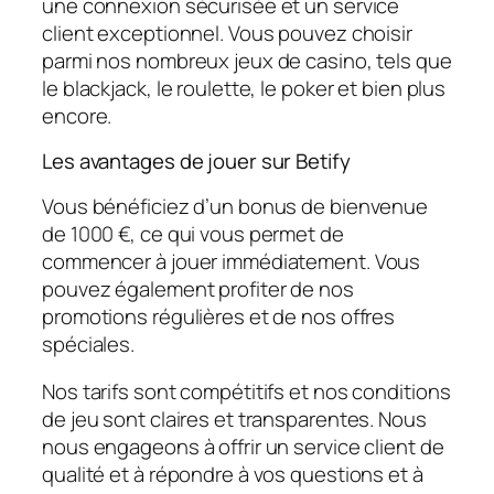
une connexion sécurisée et un service
client exceptionnel. Vous pouvez choisir
parmi nos nombreux jeux de casino, tels que
le blackjack, le roulette, le poker et bien plus
encore.
Les avantages de jouer sur Betify
Vous bénéficiez d’un bonus de bienvenue
de 1000 €, ce qui vous permet de
commencer à jouer immédiatement. Vous
pouvez également profiter de nos
promotions régulières et de nos offres
spéciales.
Nos tarifs sont compétitifs et nos conditions
de jeu sont claires et transparentes. Nous
nous engageons à offrir un service client de
qualité et à répondre à vos questions et à