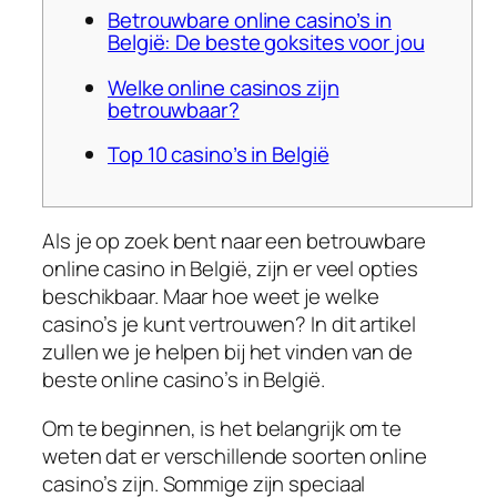
Betrouwbare online casino’s in
België: De beste goksites voor jou
Welke online casinos zijn
betrouwbaar?
Top 10 casino’s in België
Als je op zoek bent naar een betrouwbare
online casino in België, zijn er veel opties
beschikbaar. Maar hoe weet je welke
casino’s je kunt vertrouwen? In dit artikel
zullen we je helpen bij het vinden van de
beste online casino’s in België.
Om te beginnen, is het belangrijk om te
weten dat er verschillende soorten online
casino’s zijn. Sommige zijn speciaal