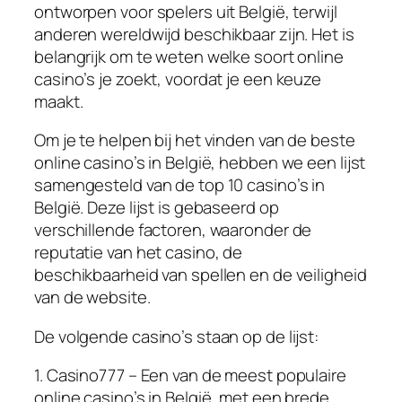
ontworpen voor spelers uit België, terwijl
anderen wereldwijd beschikbaar zijn. Het is
belangrijk om te weten welke soort online
casino’s je zoekt, voordat je een keuze
maakt.
Om je te helpen bij het vinden van de beste
online casino’s in België, hebben we een lijst
samengesteld van de top 10 casino’s in
België. Deze lijst is gebaseerd op
verschillende factoren, waaronder de
reputatie van het casino, de
beschikbaarheid van spellen en de veiligheid
van de website.
De volgende casino’s staan op de lijst:
1. Casino777 – Een van de meest populaire
online casino’s in België, met een brede