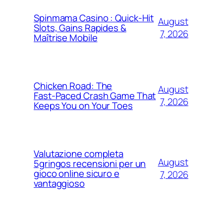
Spinmama Casino : Quick‑Hit
August
Slots, Gains Rapides &
7, 2026
Maîtrise Mobile
Chicken Road: The
August
Fast‑Paced Crash Game That
7, 2026
Keeps You on Your Toes
Valutazione completa
August
5gringos recensioni per un
gioco online sicuro e
7, 2026
vantaggioso