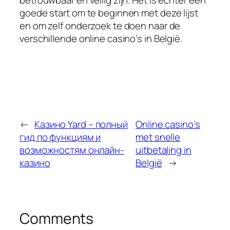
goede start om te beginnen met deze lijst
en om zelf onderzoek te doen naar de
verschillende online casino’s in België.
←
Казино Yard – полный
Online casino’s
гид по функциям и
met snelle
возможностям онлайн-
uitbetaling in
казино
België
→
Comments