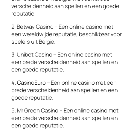
verscheidenheid aan spellen en een goede
reputatie.
2. Betway Casino – Een online casino met
een wereldwijde reputatie, beschikbaar voor
spelers uit België.
3. Unibet Casino – Een online casino met
een brede verscheidenheid aan spellen en
een goede reputatie.
4. CasinoEuro – Een online casino met een
brede verscheidenheid aan spellen en een
goede reputatie.
5. Mr Green Casino – Een online casino met
een brede verscheidenheid aan spellen en
een goede reputatie.