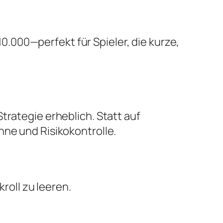
.000—perfekt für Spieler, die kurze,
trategie erheblich. Statt auf
nne und Risikokontrolle.
roll zu leeren.