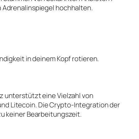
n Adrenalinspiegel hochhalten.
ndigkeit in deinem Kopf rotieren.
 unterstützt eine Vielzahl von
d Litecoin. Die Crypto‑Integration der
zu keiner Bearbeitungszeit.