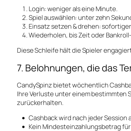
Login: weniger als eine Minute.
Spiel auswählen: unter zehn Sekun
Einsatz setzen & drehen: sofortig
Wiederholen, bis Zeit oder Bankroll‑L
Diese Schleife hält die Spieler engagier
7. Belohnungen, die das T
CandySpinz bietet wöchentlich Cashba
Ihre Verluste unter einem bestimmten S
zurückerhalten.
Cashback wird nach jeder Session 
Kein Mindesteinzahlungsbetrag fü