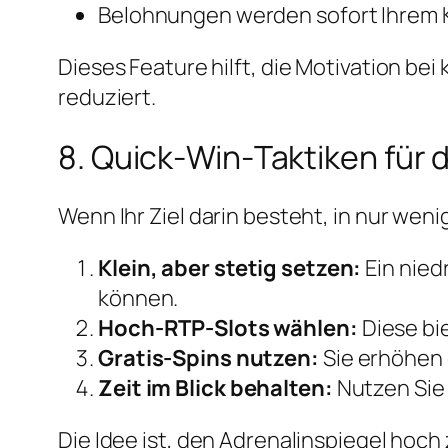
Belohnungen werden sofort Ihrem 
Dieses Feature hilft, die Motivation b
reduziert.
8. Quick‑Win‑Taktiken für 
Wenn Ihr Ziel darin besteht, in nur wen
Klein, aber stetig setzen:
Ein nied
können.
Hoch‑RTP‑Slots wählen:
Diese bi
Gratis‑Spins nutzen:
Sie erhöhen 
Zeit im Blick behalten:
Nutzen Sie 
Die Idee ist, den Adrenalinspiegel hoch