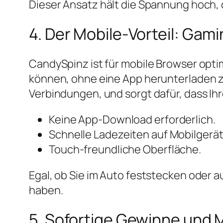
Dieser Ansatz hält die Spannung hoch, 
4. Der Mobile‑Vorteil: Ga
CandySpinz ist für mobile Browser optimi
können, ohne eine App herunterladen z
Verbindungen, und sorgt dafür, dass Ih
Keine App‑Download erforderlich.
Schnelle Ladezeiten auf Mobilgerä
Touch‑freundliche Oberfläche.
Egal, ob Sie im Auto feststecken oder 
haben.
5. Sofortige Gewinne und M