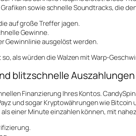
 Grafiken sowie schnelle Soundtracks, die de
 die auf große Treffer jagen.
schnelle Gewinne.
er Gewinnlinie ausgelöst werden.
st so, als würden die Walzen mit Warp-Geschwi
und blitzschnelle Auszahlungen
hnellen Finanzierung Ihres Kontos. CandySpinz
ayz und sogar Kryptowährungen wie Bitcoin un
r als einer Minute einzahlen können, mit nahe
ifizierung.