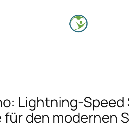
o: Lightning‑Speed 
 für den modernen S