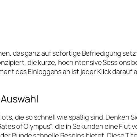
en, das ganz auf sofortige Befriedigung setzt
 konzipiert, die kurze, hochintensive Sessions
ent des Einloggens an ist jeder Klick darauf a
t‑Auswahl
ots, die so schnell wie spaßig sind. Denken 
tes of Olympus“, die in Sekunden eine Flut v
er Runde schnelle Respins bietet. Diese Ti