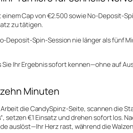
t einem Cap von €2.500 sowie No‑Deposit‑Spi
atz zu tätigen.
o‑Deposit‑Spin-Session nie länger als fünf Mi
s Sie Ihr Ergebnis sofort kennen—ohne auf 
n zehn Minuten
er Arbeit die CandySpinz‑Seite, scannen die S
, setzen €1 Einsatz und drehen sofort los. Na
nde auslöst—Ihr Herz rast, während die Walze