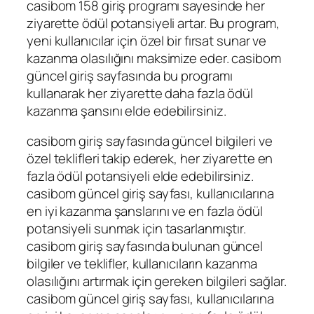
casibom 158 giriş programı sayesinde her
ziyarette ödül potansiyeli artar. Bu program,
yeni kullanıcılar için özel bir fırsat sunar ve
kazanma olasılığını maksimize eder. casibom
güncel giriş sayfasında bu programı
kullanarak her ziyarette daha fazla ödül
kazanma şansını elde edebilirsiniz.
casibom giriş sayfasında güncel bilgileri ve
özel teklifleri takip ederek, her ziyarette en
fazla ödül potansiyeli elde edebilirsiniz.
casibom güncel giriş sayfası, kullanıcılarına
en iyi kazanma şanslarını ve en fazla ödül
potansiyeli sunmak için tasarlanmıştır.
casibom giriş sayfasında bulunan güncel
bilgiler ve teklifler, kullanıcıların kazanma
olasılığını artırmak için gereken bilgileri sağlar.
casibom güncel giriş sayfası, kullanıcılarına