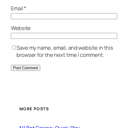
Email
*
Website
Save my name, email, and website in this
browser for the next time I comment.
MORE POSTS
N1 Bet Casino: Quick-Play