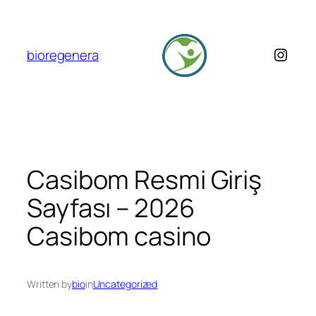
Skip
to
content
Insta
bioregenera
Casibom Resmi Giriş
Sayfası – ​2026
Casibom casino
Written by
bio
in
Uncategorized