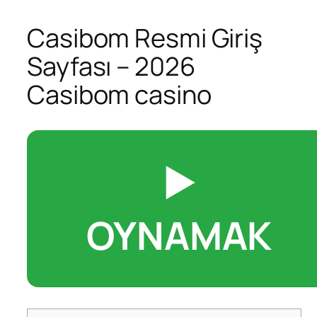
Casibom Resmi Giriş
Sayfası – ​2026
Casibom casino
▶️
OYNAMAK