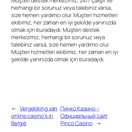
Müşteri destek merkezimiz, 24/7 çalışır ve
herhangi bir sorunuz veya talebiniz varsa,
size hemen yardımcı olur. Müşteri hizmetleri
ekibimiz, her zaman en iyi şekilde yanınızda
olmak için buradaydı. Müşteri destek
merkezimiz, herhangi bir sorunuz veya
talebiniz varsa, size hemen yardımcı olur.
Müşteri hizmetleri ekibimiz, her zaman en iyi
şekilde yanınızda olmak için buradaydı.
←
Vergelijking van
Пинко Казино –
online casino’s in
Официальный сайт
België
Pinco Casino
→