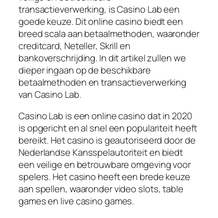
transactieverwerking, is Casino Lab een
goede keuze. Dit online casino biedt een
breed scala aan betaalmethoden, waaronder
creditcard, Neteller, Skrill en
bankoverschrijding. In dit artikel zullen we
dieper ingaan op de beschikbare
betaalmethoden en transactieverwerking
van Casino Lab.
Casino Lab is een online casino dat in 2020
is opgericht en al snel een populariteit heeft
bereikt. Het casino is geautoriseerd door de
Nederlandse Kansspelautoriteit en biedt
een veilige en betrouwbare omgeving voor
spelers. Het casino heeft een brede keuze
aan spellen, waaronder video slots, table
games en live casino games.