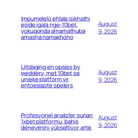
Impumelelo ehlala isikhathi
August
eside iqala nge-10bet,
yokuqonda amamathuba
9, 2026
amasha namakhono
Uitdaging en opsies by
August
weddery, met 10bet se
unieke platform vir
9, 2026
entoesiaste spelers
Profesyonel analizler sunan
August
1xbet platformu, bahis
9, 2026
deneyimini yükseltiyor artık