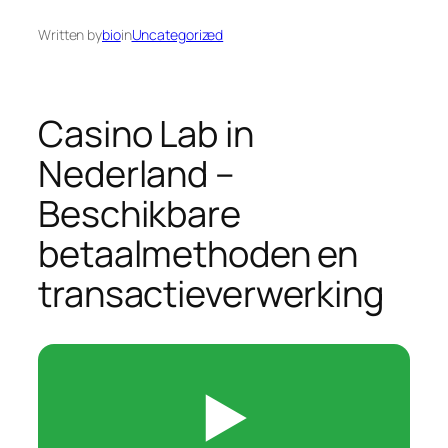
Written by
bio
in
Uncategorized
Casino Lab in
Nederland –
Beschikbare
betaalmethoden en
transactieverwerking
▶️