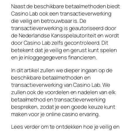
Naast de beschikbare betaalmethoden biedt
Casino Lab ook een transactieverwerking
die veilig en betrouwbaar is. De
transactieverwerking is geautoriseerd door
de Nederlandse Kansspelautoriteit en wordt
door Casino Lab zelfs gecontroleerd. Dit
betekent dat je veilig en gerust kunt spelen
en je inloggegegevens financieren.
In dit artikel zullen we dieper ingaan op de
beschikbare betaalmethoden en
transactieverwerking van Casino Lab. We
zullen ook de voordelen en nadelen van elk
betaalmethod en transactieverwerking
bespreken, zodat je een goede keuze kunt
maken voor je online casino ervaring.
Lees verder om te ontdekken hoe je veilig en