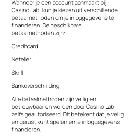
Wanneer je een account aanmaakt bij
Casino Lab, kun je kiezen uit verschillende
betaalmethoden om je inloggegevens te
financieren. De beschikbare
betaalmethoden zijn:
Creditcard
Neteller
Skrill
Bankoverschrijding
Alle betaalmethoden zijn veilig en
betrouwbaar en worden door Casino Lab
zelfs geautoriseerd. Dit betekent dat je veilig
en gerust kunt spelen en je inloggegevens
financieren.