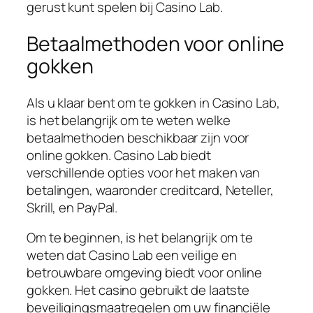
gerust kunt spelen bij Casino Lab.
Betaalmethoden voor online
gokken
Als u klaar bent om te gokken in Casino Lab,
is het belangrijk om te weten welke
betaalmethoden beschikbaar zijn voor
online gokken. Casino Lab biedt
verschillende opties voor het maken van
betalingen, waaronder creditcard, Neteller,
Skrill, en PayPal.
Om te beginnen, is het belangrijk om te
weten dat Casino Lab een veilige en
betrouwbare omgeving biedt voor online
gokken. Het casino gebruikt de laatste
beveiligingsmaatregelen om uw financiële