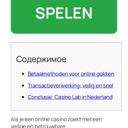
SPELEN
Содержимое
Betaalmethoden voor online gokken
Transactieverwerking: veilig en snel
Conclusie: Casino Lab in Nederland
Als je een online casino zoekt met een
veilige en betrouwbare