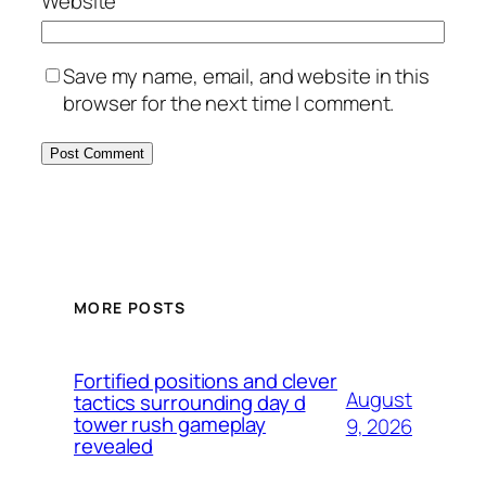
Website
Save my name, email, and website in this
browser for the next time I comment.
MORE POSTS
Fortified positions and clever
August
tactics surrounding day d
tower rush gameplay
9, 2026
revealed