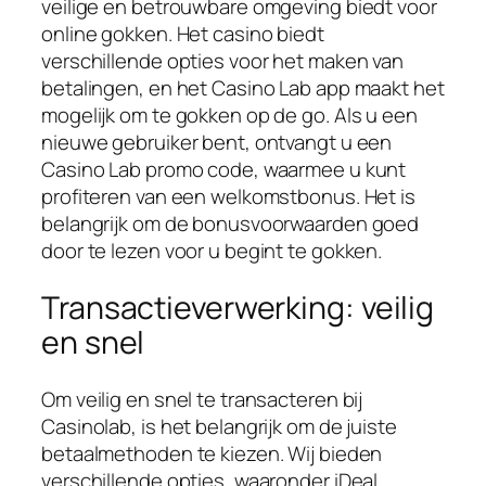
veilige en betrouwbare omgeving biedt voor
online gokken. Het casino biedt
verschillende opties voor het maken van
betalingen, en het Casino Lab app maakt het
mogelijk om te gokken op de go. Als u een
nieuwe gebruiker bent, ontvangt u een
Casino Lab promo code, waarmee u kunt
profiteren van een welkomstbonus. Het is
belangrijk om de bonusvoorwaarden goed
door te lezen voor u begint te gokken.
Transactieverwerking: veilig
en snel
Om veilig en snel te transacteren bij
Casinolab, is het belangrijk om de juiste
betaalmethoden te kiezen. Wij bieden
verschillende opties, waaronder iDeal,