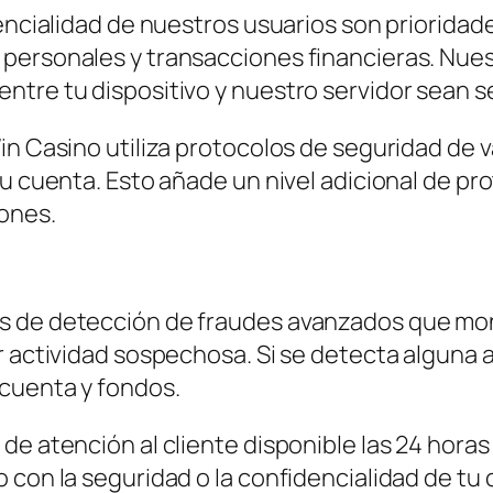
dencialidad de nuestros usuarios son prioridad
personales y transacciones financieras. Nuest
tre tu dispositivo y nuestro servidor sean s
in Casino utiliza protocolos de seguridad de 
tu cuenta. Esto añade un nivel adicional de p
ones.
s de detección de fraudes avanzados que moni
r actividad sospechosa. Si se detecta alguna 
 cuenta y fondos.
e atención al cliente disponible las 24 horas d
 con la seguridad o la confidencialidad de tu 