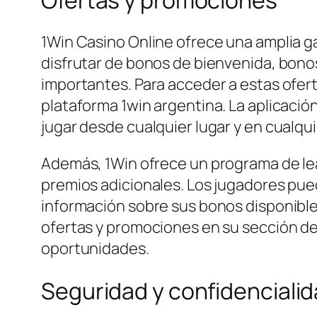
1Win Casino Online ofrece una amplia g
disfrutar de bonos de bienvenida, bono
importantes. Para acceder a estas oferta
plataforma 1win argentina. La aplicaci
jugar desde cualquier lugar y en cualq
Además, 1Win ofrece un programa de le
premios adicionales. Los jugadores pue
información sobre sus bonos disponibl
ofertas y promociones en su sección de
oportunidades.
Seguridad y confidenciali