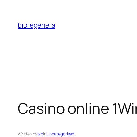
Skip
to
bioregenera
content
Casino online 1Wi
Written by
bio
in
Uncategorized