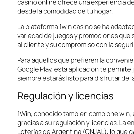
casino online ofrece una experiencia d
desde la comodidad de tu hogar.
La plataforma 1win casino se ha adapta
variedad de juegos y promociones que sa
al cliente y su compromiso con la seguri
Para aquellos que prefieren la convenien
Google Play, esta aplicación te permite 
siempre estarás listo para disfrutar de 
Regulación y licencias
1Win, conocido también como one win, 
gracias a su regulación y licencias. La
Loterías de Argentina (CNJAL), lo que g