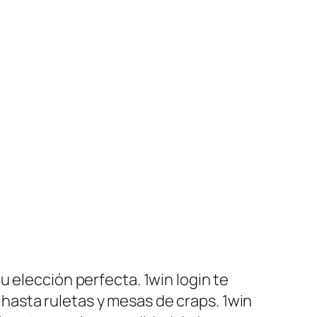
 elección perfecta. 1win login te
asta ruletas y mesas de craps. 1win