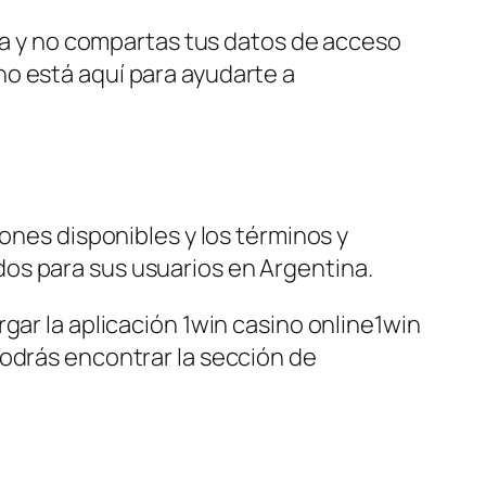
 y no compartas tus datos de acceso
o está aquí para ayudarte a
ones disponibles y los términos y
os para sus usuarios en Argentina.
gar la aplicación 1win casino online1win
podrás encontrar la sección de