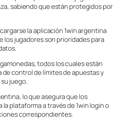
anza, sabiendo que están protegidos por
scargarse la aplicación 1win argentina
de los jugadores son prioridades para
datos.
ragamonedas, todos los cuales están
 de control de límites de apuestas y
 su juego.
gentina, lo que asegura que los
la plataforma a través de 1win login o
laciones correspondientes.