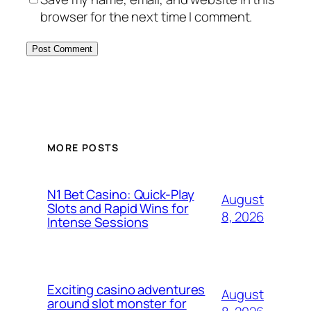
browser for the next time I comment.
MORE POSTS
N1 Bet Casino: Quick-Play
August
Slots and Rapid Wins for
8, 2026
Intense Sessions
Exciting casino adventures
August
around slot monster for