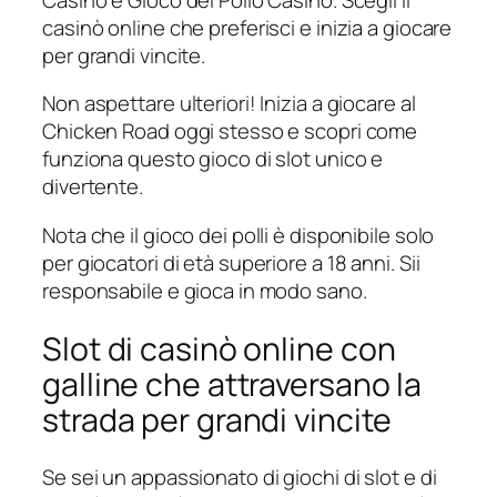
casinò online che preferisci e inizia a giocare
per grandi vincite.
Non aspettare ulteriori! Inizia a giocare al
Chicken Road oggi stesso e scopri come
funziona questo gioco di slot unico e
divertente.
Nota che il gioco dei polli è disponibile solo
per giocatori di età superiore a 18 anni. Sii
responsabile e gioca in modo sano.
Slot di casinò online con
galline che attraversano la
strada per grandi vincite
Se sei un appassionato di giochi di slot e di