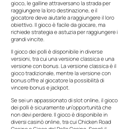
gioco, le galline attraversano la strada per
raggiungere la loro destinazione, e il
giocatore deve aiutarle a raggiungere il loro
obiettivo. Il gioco è facile da giocare, ma
richiede strategia e astuzia per raggiungere i
grandi vincite.
Il gioco dei polli è disponibile in diverse
versioni, tra cui una versione classica e una
versione con bonus. La versione classica è il
gioco tradizionale, mentre la versione con
bonus offre al giocatore la possibilità di
vincere bonus e jackpot.
Se sei un appassionato di slot online, il gioco
dei polli è sicuramente un’opportunità che
non devi perdere. Il gioco è disponibile in
diversi casinò online, tra cui Chicken Road
Casino e Gioco del Pollo Casino. Scegli il