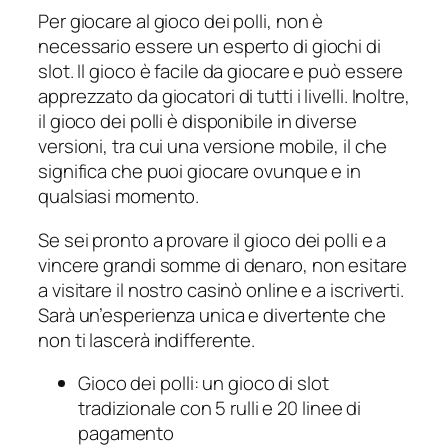
Per giocare al gioco dei polli, non è
necessario essere un esperto di giochi di
slot. Il gioco è facile da giocare e può essere
apprezzato da giocatori di tutti i livelli. Inoltre,
il gioco dei polli è disponibile in diverse
versioni, tra cui una versione mobile, il che
significa che puoi giocare ovunque e in
qualsiasi momento.
Se sei pronto a provare il gioco dei polli e a
vincere grandi somme di denaro, non esitare
a visitare il nostro casinò online e a iscriverti.
Sarà un’esperienza unica e divertente che
non ti lascerà indifferente.
Gioco dei polli: un gioco di slot
tradizionale con 5 rulli e 20 linee di
pagamento