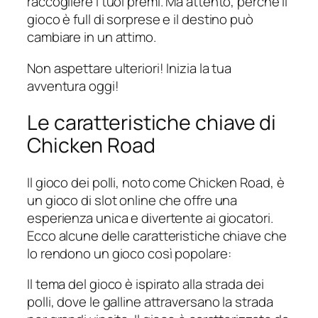
raccogliere i tuoi premi. Ma attento, perché il
gioco è full di sorprese e il destino può
cambiare in un attimo.
Non aspettare ulteriori! Inizia la tua
avventura oggi!
Le caratteristiche chiave di
Chicken Road
Il gioco dei polli, noto come Chicken Road, è
un gioco di slot online che offre una
esperienza unica e divertente ai giocatori.
Ecco alcune delle caratteristiche chiave che
lo rendono un gioco così popolare:
Il tema del gioco è ispirato alla strada dei
polli, dove le galline attraversano la strada