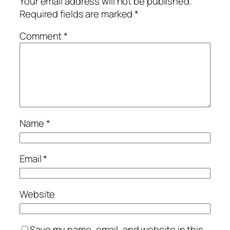
Your email address will not be published.
Required fields are marked
*
Comment
*
Name
*
Email
*
Website
Save my name, email, and website in this