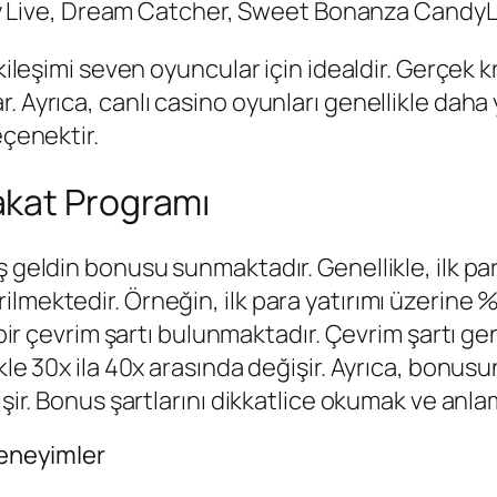
y Live, Dream Catcher, Sweet Bonanza Candy
tkileşimi seven oyuncular için idealdir. Gerçek
 Ayrıca, canlı casino oyunları genellikle daha y
eçenektir.
akat Programı
 geldin bonusu sunmaktadır. Genellikle, ilk para
lmektedir. Örneğin, ilk para yatırımı üzerine 
bir çevrim şartı bulunmaktadır. Çevrim şartı gene
e 30x ila 40x arasında değişir. Ayrıca, bonusun b
işir. Bonus şartlarını dikkatlice okumak ve anla
Deneyimler