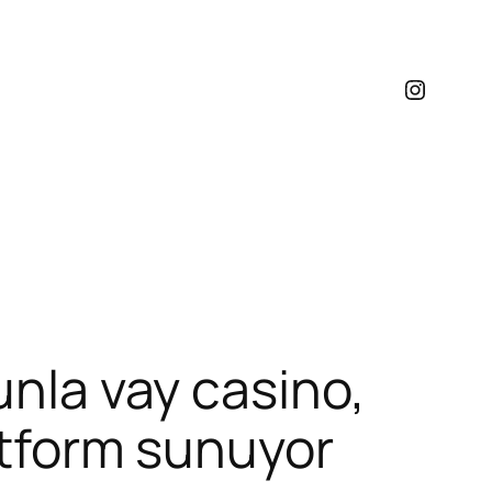
Instagr
unla vay casino,
latform sunuyor