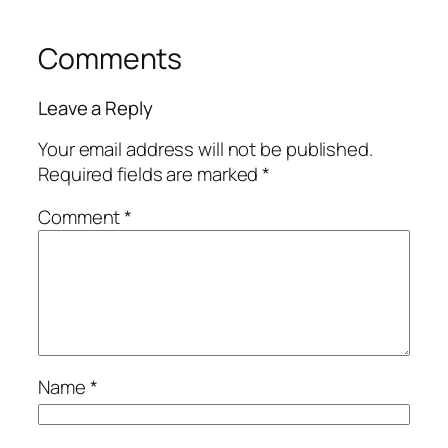
Comments
Leave a Reply
Your email address will not be published.
Required fields are marked
*
Comment
*
Name
*