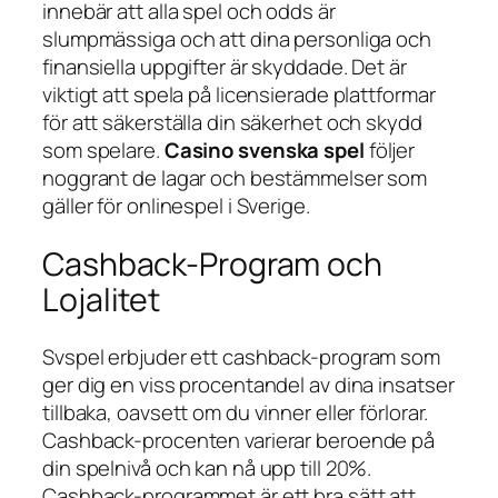
innebär att alla spel och odds är
slumpmässiga och att dina personliga och
finansiella uppgifter är skyddade. Det är
viktigt att spela på licensierade plattformar
för att säkerställa din säkerhet och skydd
som spelare.
Casino svenska spel
följer
noggrant de lagar och bestämmelser som
gäller för onlinespel i Sverige.
Cashback-Program och
Lojalitet
Svspel erbjuder ett cashback-program som
ger dig en viss procentandel av dina insatser
tillbaka, oavsett om du vinner eller förlorar.
Cashback-procenten varierar beroende på
din spelnivå och kan nå upp till 20%.
Cashback-programmet är ett bra sätt att