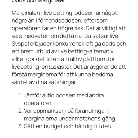
Odds och Marginaler
Marginalen i live betting-oddsen är något
högre än i förhandsoddsen, eftersom
operatören tar en högre risk. Det är viktigt att
vara medveten om detta när du satsar live.
Svspel erbjuder konkurrenskraftiga odds och
ett brett utbud av live betting-alternativ,
vilket gör det till en attraktiv plattform för
livebetting-entusiaster. Det är avgörande att
förstå marginerna för att kunna bedöma
värdet av dina satsningar.
Jämför alltid oddsen med andra
operatörer.
Var uppmärksam på förändringar i
marginalerna under matchens gång.
Sätt en budget och håll dig till den.