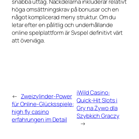
snabba uttag. Nackdelarna inkluderar relativt
höga omsättningskrav på bonusar och en
något komplicerad meny struktur. Om du
letar efter en pålitlig och underhållande
online spelplattform är Svspel definitivt värt
att överväga.
iWild Casino:
←
Zweizylinder-Power
Quick‑Hit Slots i
für Online-Glücksspiele:
Gry na Żywo dla
high fly casino
Szybkich Graczy
erfahrungen im Detail
→