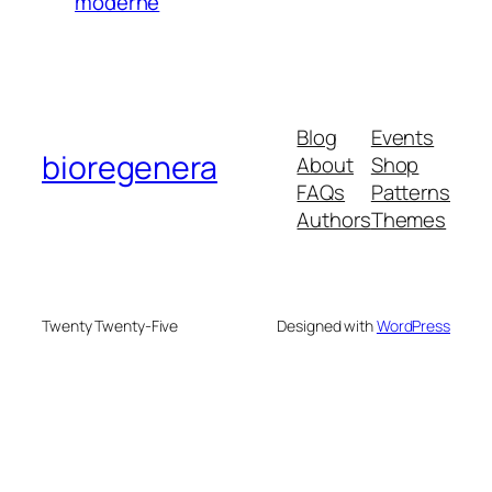
moderne
Blog
Events
bioregenera
About
Shop
FAQs
Patterns
Authors
Themes
Twenty Twenty-Five
Designed with
WordPress