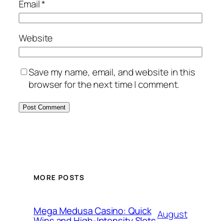
Email
*
Website
Save my name, email, and website in this
browser for the next time I comment.
MORE POSTS
Mega Medusa Casino: Quick
August
Wins and High‑Intensity Slots