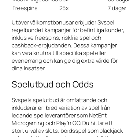
Freespins
25x
7 dagar
Utöver välkomstbonusar erbjuder Svspel
regelbundet kampanjer för befintliga kunder,
inklusive freespins, riskfria spel och
cashback-erbjudanden. Dessa kampanjer
kan vara knutna till specifika spel eller
evenemang och kan ge dig extra värde för
dina insatser.
Spelutbud och Odds
Svspels spelutbud är omfattande och
inkluderar en bred variation av spel från
ledande spelleverantörer som NetEnt,
Microgaming och Play’n GO. Du hittar ett
stort urval av slots, bordsspel som blackjack