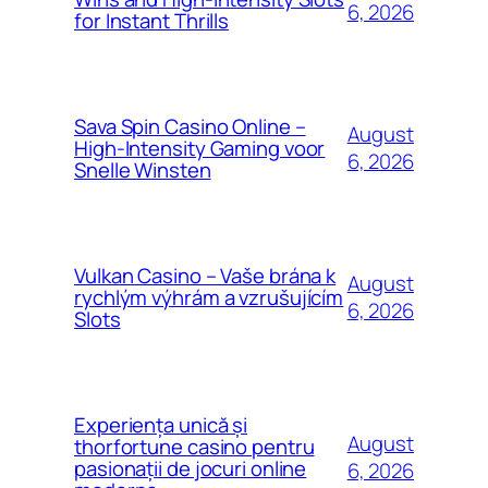
6, 2026
for Instant Thrills
Sava Spin Casino Online –
August
High‑Intensity Gaming voor
6, 2026
Snelle Winsten
Vulkan Casino – Vaše brána k
August
rychlým výhrám a vzrušujícím
6, 2026
Slots
Experiența unică și
August
thorfortune casino pentru
pasionații de jocuri online
6, 2026