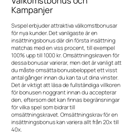
Välkomstbonus och
Kampanjer
Svspel erbjuder attraktiva välkomstbonusar
för nya kunder. Det vanligaste är en
insättningsbonus där din första insättning
matchas med en viss procent, till exempel
100% upp till 1000 kr. Omsättningskraven för
dessa bonusar varierar, men det är vanligt att
du måste omsätta bonusbeloppet ett visst
antal gånger innan du kan ta ut dina vinster.
Det är viktigt att läsa de fullständiga villkoren
för bonusen noggrant innan du accepterar
den, eftersom det kan finnas begränsningar
för vilka spel som bidrar till
omsättningskravet. Omsättningskrav för en
insättningsbonus kan variera allt från 20x till
40x.