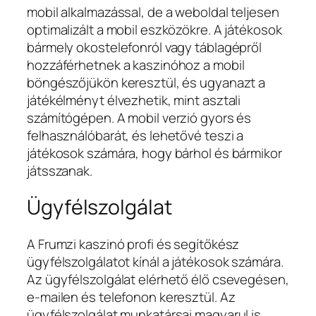
mobil alkalmazással, de a weboldal teljesen
optimalizált a mobil eszközökre. A játékosok
bármely okostelefonról vagy táblagépről
hozzáférhetnek a kaszinóhoz a mobil
böngészőjükön keresztül, és ugyanazt a
játékélményt élvezhetik, mint asztali
számítógépen. A mobil verzió gyors és
felhasználóbarát, és lehetővé teszi a
játékosok számára, hogy bárhol és bármikor
játsszanak.
Ügyfélszolgálat
A Frumzi kaszinó profi és segítőkész
ügyfélszolgálatot kínál a játékosok számára.
Az ügyfélszolgálat elérhető élő csevegésen,
e-mailen és telefonon keresztül. Az
ügyfélszolgálat munkatársai magyarul is