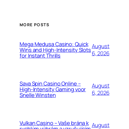
MORE POSTS
Mega Medusa Casino: Quick
August
Wins and High‑Intensity Slots
6, 2026
for Instant Thrills
Sava Spin Casino Online –
August
High‑Intensity Gaming voor
6, 2026
Snelle Winsten
Vulkan Casino – Vaše brána k
August
rychlým výhrám a vzrušujícím