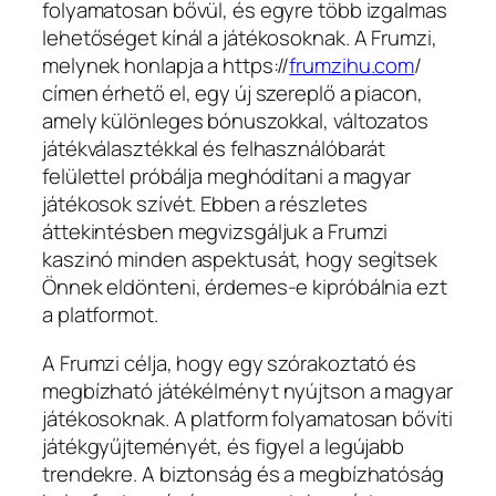
folyamatosan bővül, és egyre több izgalmas
lehetőséget kínál a játékosoknak. A Frumzi,
melynek honlapja a https://
frumzihu.com
/
címen érhető el, egy új szereplő a piacon,
amely különleges bónuszokkal, változatos
játékválasztékkal és felhasználóbarát
felülettel próbálja meghódítani a magyar
játékosok szívét. Ebben a részletes
áttekintésben megvizsgáljuk a Frumzi
kaszinó minden aspektusát, hogy segítsek
Önnek eldönteni, érdemes-e kipróbálnia ezt
a platformot.
A Frumzi célja, hogy egy szórakoztató és
megbízható játékélményt nyújtson a magyar
játékosoknak. A platform folyamatosan bővíti
játékgyűjteményét, és figyel a legújabb
trendekre. A biztonság és a megbízhatóság