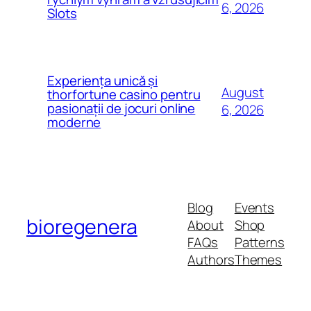
6, 2026
Slots
Experiența unică și
August
thorfortune casino pentru
pasionații de jocuri online
6, 2026
moderne
Blog
Events
bioregenera
About
Shop
FAQs
Patterns
Authors
Themes