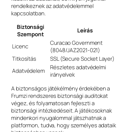
rendelkeznek az adatvédelemmel
kapcsolatban.
Biztonsági
Leírás
Szempont
Curacao Government
Licenc
(8048/JAZ2021-021)
Titkosítás
SSL (Secure Socket Layer)
Részletes adatvédelmi
Adatvédelem
irányelvek
A biztonságos játékélmény érdekében a
Frumzi rendszeres biztonsági auditokat
végez, és folyamatosan fejleszti a
biztonsági intézkedéseit. A játékosoknak
mindenkori nyugalommal játszhatnak a
platformon, tudva, hogy személyes adataik