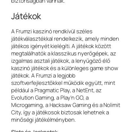
biztonságban vannak.
Játékok
A Frumzi kaszinó rendkívül széles
játékválasztékkal rendelkezik, amely minden
játékos igényét kielégíti. A játékok között
megtalálhatók a klasszikus nyerőgépek, az
izgalmas asztali játékok, a lenyűgöző élő
kaszinó játékok és a különleges game show
játékok. A Frumzi a legjobb
szoftverfejlesztőkkel működik együtt, mint
például a Pragmatic Play, a NetEnt, az
Evolution Gaming, a Play'n GO, a
Microgaming, a Hacksaw Gaming és a Nolimit
City, így a játékosok biztosak lehetnek a
minőségi játékélményben.
Slots és Jackpotok