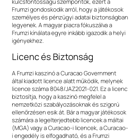
kulcsfontosságú szempontok, ezért a
Frumzi gondoskodik arról, hogy a játékosok
személyes és pénzügyi adatai biztonságban
legyenek. A magyar piacra fókuszálva a
Frumzi kínálata egyre inkább igazodik a helyi
igényekhez.
Licenc és Biztonság
A Frumzi kaszinó a Curacao Government
által kiadott licence alatt működik, melynek
licence száma 8048/JAZ2021-021. Ez a licenc
biztosítja, hogy a kaszinó megfelel a
nemzetközi szabályozásoknak és szigorú
ellenőrzésen esik át. Bár a magyar játékosok
számára a legelterjedtebb licencek a máltai
(MGA) vagy a Curacao-i licencek, a Curacao-
i engedély is elfogadható, és a Frumzi