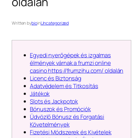
oldalán
Written by
bio
in
Uncategorized
Egyedi nyerőgépek és izgalmas
élmények várnak a frumzi online
casino https://frumzihu.com/ oldalán
Licenc és Biztonság
Adatvédelem és Titkosítás
Játékok
Slots és Jackpotok
Bónuszok és Promóciók
Üdvözlő Bónusz és Forgatási
Követelmények
Fizetési Módszerek és Kivételek