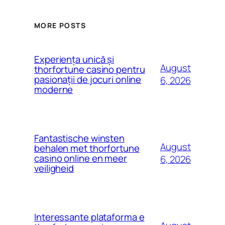
MORE POSTS
Experiența unică și
August
thorfortune casino pentru
pasionații de jocuri online
6, 2026
moderne
Fantastische winsten
August
behalen met thorfortune
casino online en meer
6, 2026
veiligheid
Interessante plataforma e