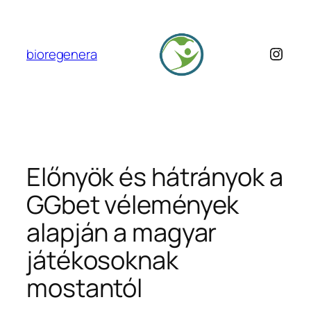
Skip
to
content
Insta
bioregenera
Előnyök és hátrányok a
GGbet vélemények
alapján a magyar
játékosoknak
mostantól