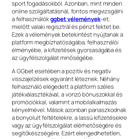
sport fogadásokból. Azonban, mint minden
online szolgáltatásnál, fontos megvizsgálni
a felhasználók
ggbet vélemények
-et,
mielőtt valaki regisztrál és pénzt fektet be.
Ezek a vélemények betekintést nyújtanak a
platform megbízhatóságába, felhasználói
élményébe, a kifizetések gyorsaságába és
az ügyfélszolgálat minőségébe.
A GGbet esetében a pozitív és negatív
visszajelzések egyaránt léteznek. Néhány
felhasználó elégedett a platform széles
játékválasztékával, a vonzó bónuszokkal és
promóciókkal, valamint a mobilalkalmazás
kényelmével. Mások azonban panaszkodnak
a bonyolult feltételekre, a lassú kifizetésekre
vagy az ügyfélszolgálat elérhetőségére és
segítőkészségére. Ezért elengedhetetlen,