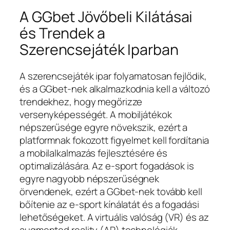
A GGbet Jövőbeli Kilátásai
és Trendek a
Szerencsejáték Iparban
A szerencsejáték ipar folyamatosan fejlődik,
és a GGbet-nek alkalmazkodnia kell a változó
trendekhez, hogy megőrizze
versenyképességét. A mobiljátékok
népszerűsége egyre növekszik, ezért a
platformnak fokozott figyelmet kell fordítania
a mobilalkalmazás fejlesztésére és
optimalizálására. Az e-sport fogadások is
egyre nagyobb népszerűségnek
örvendenek, ezért a GGbet-nek tovább kell
bőítenie az e-sport kínálatát és a fogadási
lehetőségeket. A virtuális valóság (VR) és az