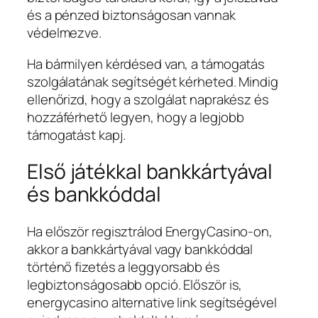
és a pénzed biztonságosan vannak
védelmezve.
Ha bármilyen kérdésed van, a támogatás
szolgálatának segítségét kérheted. Mindig
ellenőrizd, hogy a szolgálat naprakész és
hozzáférhető legyen, hogy a legjobb
támogatást kapj.
Első játékkal bankkártyával
és bankkóddal
Ha először regisztrálod EnergyCasino-on,
akkor a bankkártyával vagy bankkóddal
történő fizetés a leggyorsabb és
legbiztonságosabb opció. Először is,
energycasino alternative link segítségével