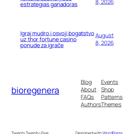
8, 2026
estrategias ganadoras
Igraj mudro i osvoji bogatstvo
August
uz thor fortune casino
8, 2026
ponude za igrače
Blog
Events
bioregenera
About
Shop
FAQs
Patterns
Authors
Themes
Twenty Twenty-Five
Designed with
WordPress