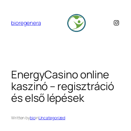
Skip
to
content
Insta
bioregenera
EnergyCasino online
kaszinó – regisztráció
és első lépések
Written by
bio
in
Uncategorized