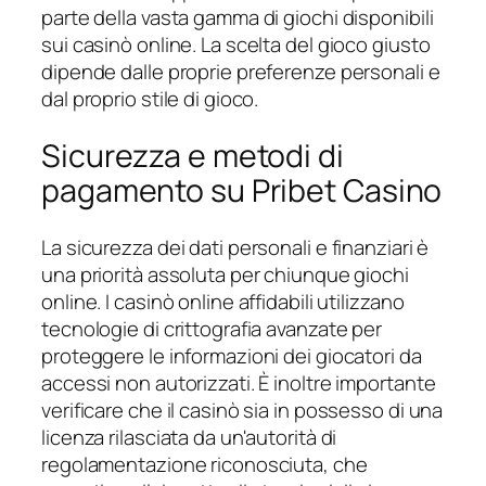
parte della vasta gamma di giochi disponibili
sui casinò online. La scelta del gioco giusto
dipende dalle proprie preferenze personali e
dal proprio stile di gioco.
Sicurezza e metodi di
pagamento su Pribet Casino
La sicurezza dei dati personali e finanziari è
una priorità assoluta per chiunque giochi
online. I casinò online affidabili utilizzano
tecnologie di crittografia avanzate per
proteggere le informazioni dei giocatori da
accessi non autorizzati. È inoltre importante
verificare che il casinò sia in possesso di una
licenza rilasciata da un'autorità di
regolamentazione riconosciuta, che