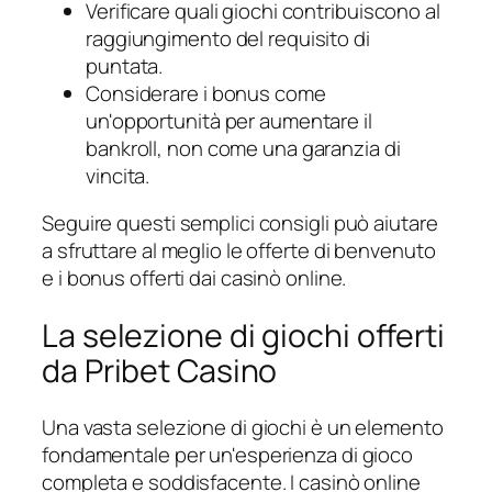
Verificare quali giochi contribuiscono al
raggiungimento del requisito di
puntata.
Considerare i bonus come
un'opportunità per aumentare il
bankroll, non come una garanzia di
vincita.
Seguire questi semplici consigli può aiutare
a sfruttare al meglio le offerte di benvenuto
e i bonus offerti dai casinò online.
La selezione di giochi offerti
da Pribet Casino
Una vasta selezione di giochi è un elemento
fondamentale per un'esperienza di gioco
completa e soddisfacente. I casinò online