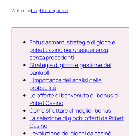
Written by
bio
in
Uncategorized
Entusiasmanti strategie di gioco e
pribet casino per unesperienza
senza precedenti
Strategie di gioco e gestione del
bankroll
L'importanza dell'analisi delle
probabilità
Le offerte di benvenuto e i bonus di
Pribet Casino
Come sfruttare al meglio i bonus
La selezione di giochi offerti da Pribet
Casino
L'evoluzione dei giochi da casinò