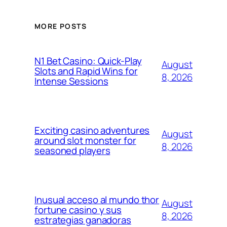
MORE POSTS
N1 Bet Casino: Quick-Play
August
Slots and Rapid Wins for
8, 2026
Intense Sessions
Exciting casino adventures
August
around slot monster for
8, 2026
seasoned players
Inusual acceso al mundo thor
August
fortune casino y sus
8, 2026
estrategias ganadoras