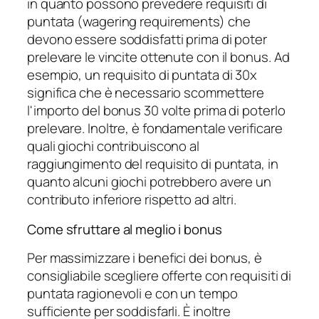
in quanto possono prevedere requisiti di
puntata (wagering requirements) che
devono essere soddisfatti prima di poter
prelevare le vincite ottenute con il bonus. Ad
esempio, un requisito di puntata di 30x
significa che è necessario scommettere
l'importo del bonus 30 volte prima di poterlo
prelevare. Inoltre, è fondamentale verificare
quali giochi contribuiscono al
raggiungimento del requisito di puntata, in
quanto alcuni giochi potrebbero avere un
contributo inferiore rispetto ad altri.
Come sfruttare al meglio i bonus
Per massimizzare i benefici dei bonus, è
consigliabile scegliere offerte con requisiti di
puntata ragionevoli e con un tempo
sufficiente per soddisfarli. È inoltre