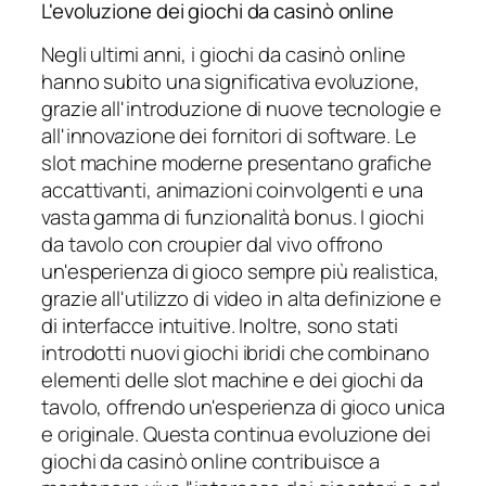
L'evoluzione dei giochi da casinò online
Negli ultimi anni, i giochi da casinò online
hanno subito una significativa evoluzione,
grazie all'introduzione di nuove tecnologie e
all'innovazione dei fornitori di software. Le
slot machine moderne presentano grafiche
accattivanti, animazioni coinvolgenti e una
vasta gamma di funzionalità bonus. I giochi
da tavolo con croupier dal vivo offrono
un'esperienza di gioco sempre più realistica,
grazie all'utilizzo di video in alta definizione e
di interfacce intuitive. Inoltre, sono stati
introdotti nuovi giochi ibridi che combinano
elementi delle slot machine e dei giochi da
tavolo, offrendo un'esperienza di gioco unica
e originale. Questa continua evoluzione dei
giochi da casinò online contribuisce a