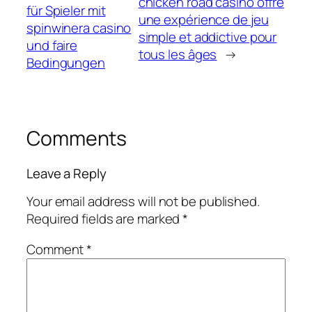
chicken road casino offre
für Spieler mit
une expérience de jeu
spinwinera casino
simple et addictive pour
und faire
tous les âges
→
Bedingungen
Comments
Leave a Reply
Your email address will not be published.
Required fields are marked
*
Comment
*