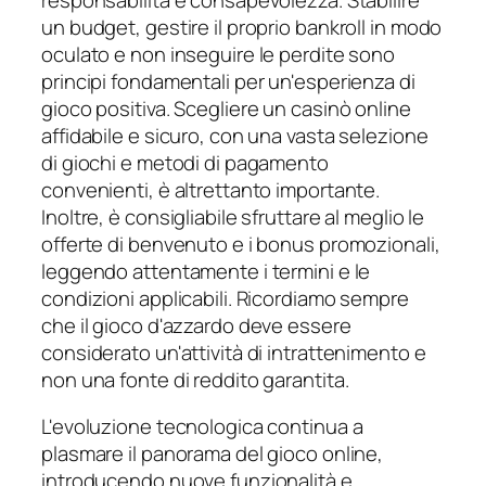
un budget, gestire il proprio bankroll in modo
oculato e non inseguire le perdite sono
principi fondamentali per un'esperienza di
gioco positiva. Scegliere un casinò online
affidabile e sicuro, con una vasta selezione
di giochi e metodi di pagamento
convenienti, è altrettanto importante.
Inoltre, è consigliabile sfruttare al meglio le
offerte di benvenuto e i bonus promozionali,
leggendo attentamente i termini e le
condizioni applicabili. Ricordiamo sempre
che il gioco d'azzardo deve essere
considerato un'attività di intrattenimento e
non una fonte di reddito garantita.
L'evoluzione tecnologica continua a
plasmare il panorama del gioco online,
introducendo nuove funzionalità e