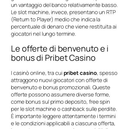
un vantaggio del banco relativamente basso.
Le slot machine, invece, presentano un RTP
(Return to Player) medio che indica la
percentuale di denaro che viene restituita ai
giocatori nel lungo termine.
Le offerte di benvenuto e i
bonus di Pribet Casino
I casinò online, tra cui
pribet casino
, spesso
attraggono nuovi giocatori con offerte di
benvenuto e bonus promozionali. Queste
offerte possono assumere diverse forme,
come bonus sul primo deposito, free spin
per le slot machine o cashback sulle perdite.
È importante leggere attentamente i termini
e le condizioni applicabili a ciascuna offerta,