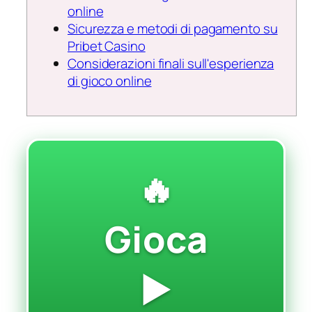
online
Sicurezza e metodi di pagamento su
Pribet Casino
Considerazioni finali sull'esperienza
di gioco online
🔥
Gioca
▶️