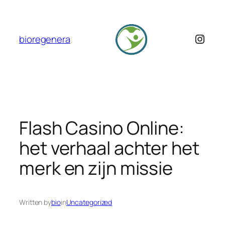
Skip
to
content
Insta
bioregenera
Flash Casino Online:
het verhaal achter het
merk en zijn missie
Written by
bio
in
Uncategorized