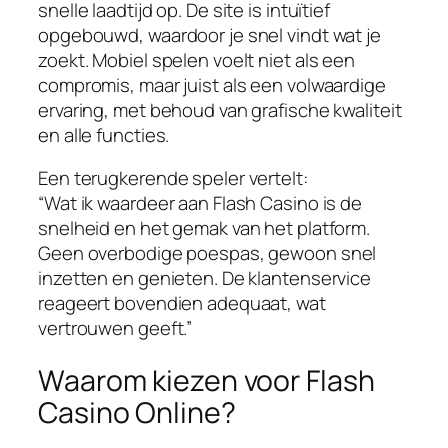
snelle laadtijd op. De site is intuïtief
opgebouwd, waardoor je snel vindt wat je
zoekt. Mobiel spelen voelt niet als een
compromis, maar juist als een volwaardige
ervaring, met behoud van grafische kwaliteit
en alle functies.
Een terugkerende speler vertelt:
“Wat ik waardeer aan Flash Casino is de
snelheid en het gemak van het platform.
Geen overbodige poespas, gewoon snel
inzetten en genieten. De klantenservice
reageert bovendien adequaat, wat
vertrouwen geeft.”
Waarom kiezen voor Flash
Casino Online?