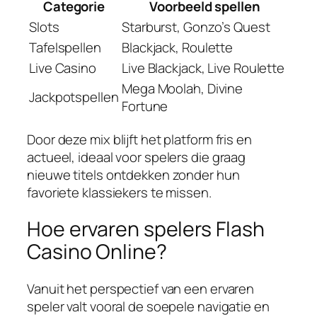
Categorie
Voorbeeld spellen
Slots
Starburst, Gonzo’s Quest
Tafelspellen
Blackjack, Roulette
Live Casino
Live Blackjack, Live Roulette
Mega Moolah, Divine
Jackpotspellen
Fortune
Door deze mix blijft het platform fris en
actueel, ideaal voor spelers die graag
nieuwe titels ontdekken zonder hun
favoriete klassiekers te missen.
Hoe ervaren spelers Flash
Casino Online?
Vanuit het perspectief van een ervaren
speler valt vooral de soepele navigatie en