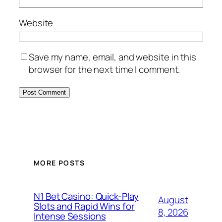
Website
Save my name, email, and website in this
browser for the next time I comment.
MORE POSTS
N1 Bet Casino: Quick-Play
August
Slots and Rapid Wins for
8, 2026
Intense Sessions