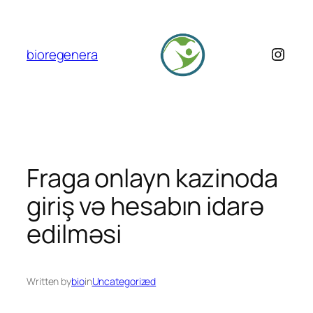
Skip
to
content
Insta
bioregenera
Fraga onlayn kazinoda
giriş və hesabın idarə
edilməsi
Written by
bio
in
Uncategorized