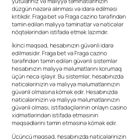
yutularınız və maliyyə təminatlarınızın
düzgün nəzərə alınması və idarə edilməsi
kritikdir. Fraga bet və Fraga cazino tərəfindən
təmin edilən maliyyə təminatlar və nəticələr
nöqtələrindən istifadə etmək lazımdır.
İkinci məqsəd, hesabınızın güvənli idarə
edilməsidır. Fraga bet və Fraga cazino
tərəfindən təmin edilən güvənli sistemlər
hesabınızın maliyyə məlumatlarını korumaq
üçün necə işləyir. Bu sistemlər, hesabınızda
nəticələrinizin və maliyyə məlumatlarınızın
güvənli olmasına kömək edir. Hesabınızda
nəticələrinizin və maliyyə məlumatlarınızın
güvənli olması, istifadəçilərinin onlayn casino
xidmətlərindən istifadə etməsinin
məqsədlərini təmin etməsinə kömək edir.
Üçüncü məqsəd, hesabınızda nəticələrinizin