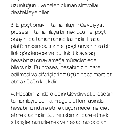
uzunluğunu və tələb olunan simvolları
dəstəkləyə bilər.
3. E-poçt onayını tamamlayın: Qeydiyyat
prosesini tamamlaya bilmək üçün e-poçt
onayını da tamamlamaq lazımdır. Fraga
platformasında, sizin e-poçt ünvanınıza bir
link göndərəcər və bu linki tıklayaraq
hesabınızı onaylamağa müraciət edə
bilərsiniz. Bu proses, hesabınızın idarə
edilməsi və sifarişləriniz üçün necə mərciət
etmək üçün kritikdir.
4. Hesabınızı idarə edin: Qeydiyyat prosesini
tamamlayıb sonra, Fraga platformasında
hesabınızı idarə etmək üçün necə mərciət
etmək lazımdır. Bu, hesabınızı idarə etmək,
sifarişlərinizi izləmək və hesabınızda olan