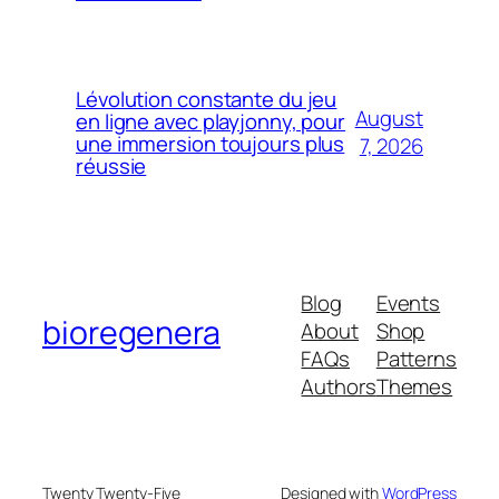
Lévolution constante du jeu
August
en ligne avec playjonny, pour
une immersion toujours plus
7, 2026
réussie
Blog
Events
bioregenera
About
Shop
FAQs
Patterns
Authors
Themes
Twenty Twenty-Five
Designed with
WordPress