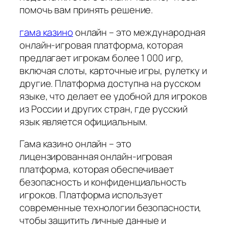
помочь вам принять решение.
гама казино
онлайн – это международная
онлайн-игровая платформа, которая
предлагает игрокам более 1 000 игр,
включая слоты, карточные игры, рулетку и
другие. Платформа доступна на русском
языке, что делает ее удобной для игроков
из России и других стран, где русский
язык является официальным.
Гама казино онлайн – это
лицензированная онлайн-игровая
платформа, которая обеспечивает
безопасность и конфиденциальность
игроков. Платформа использует
современные технологии безопасности,
чтобы защитить личные данные и