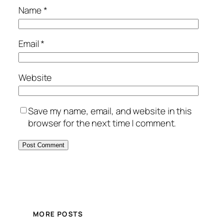
Name
*
Email
*
Website
Save my name, email, and website in this
browser for the next time I comment.
MORE POSTS