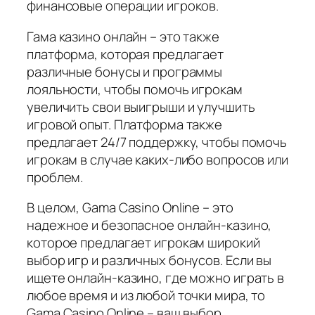
финансовые операции игроков.
Гама казино онлайн – это также
платформа, которая предлагает
различные бонусы и программы
лояльности, чтобы помочь игрокам
увеличить свои выигрыши и улучшить
игровой опыт. Платформа также
предлагает 24/7 поддержку, чтобы помочь
игрокам в случае каких-либо вопросов или
проблем.
В целом, Gama Casino Online – это
надежное и безопасное онлайн-казино,
которое предлагает игрокам широкий
выбор игр и различных бонусов. Если вы
ищете онлайн-казино, где можно играть в
любое время и из любой точки мира, то
Gama Casino Online – ваш выбор.