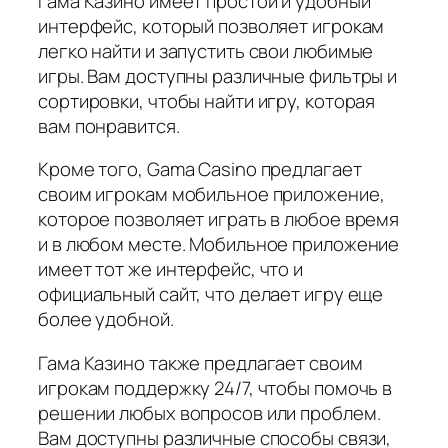
Гама Казино имеет простой и удобный
интерфейс, который позволяет игрокам
легко найти и запустить свои любимые
игры. Вам доступны различные фильтры и
сортировки, чтобы найти игру, которая
вам понравится.
Кроме того, Gama Casino предлагает
своим игрокам мобильное приложение,
которое позволяет играть в любое время
и в любом месте. Мобильное приложение
имеет тот же интерфейс, что и
официальный сайт, что делает игру еще
более удобной.
Гама Казино также предлагает своим
игрокам поддержку 24/7, чтобы помочь в
решении любых вопросов или проблем.
Вам доступны различные способы связи,