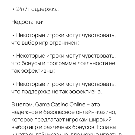
• 24/7 поддержка;
Недостатки:
• Некоторые игроки могут чувствовать,
что выбор игр ограничен;
• Некоторые игроки могут чувствовать,
что бонусы и программы лояльности не
так эффективны;
• Некоторые игроки могут чувствовать,
что поддержка не так эффективна.
В целом, Gama Casino Online – это
надежное и безопасное онлайн-казино,
которое предлагает игрокам широкий
выбор игр и различных бонусов. Если вы
ищете онлайн-казино, где можно играть в