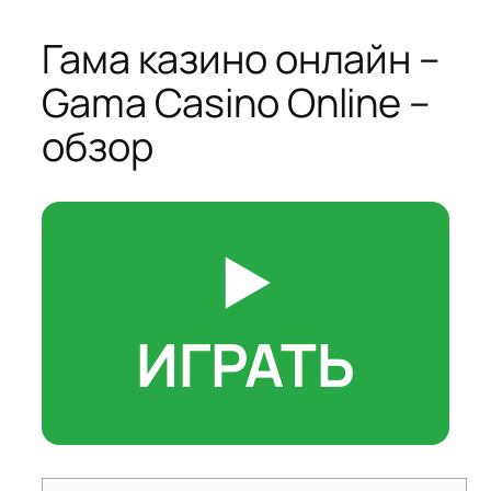
Гама казино онлайн –
Gama Casino Online –
обзор
▶️
ИГРАТЬ