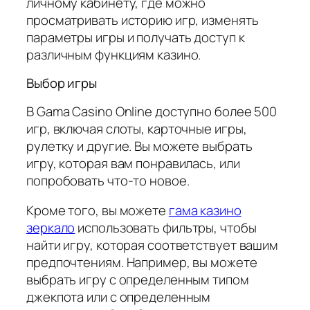
личному кабинету, где можно
просматривать историю игр, изменять
параметры игры и получать доступ к
различным функциям казино.
Выбор игры
В Gama Casino Online доступно более 500
игр, включая слоты, карточные игры,
рулетку и другие. Вы можете выбрать
игру, которая вам понравилась, или
попробовать что-то новое.
Кроме того, вы можете
гама казино
зеркало
использовать фильтры, чтобы
найти игру, которая соответствует вашим
предпочтениям. Например, вы можете
выбрать игру с определенным типом
джекпота или с определенным