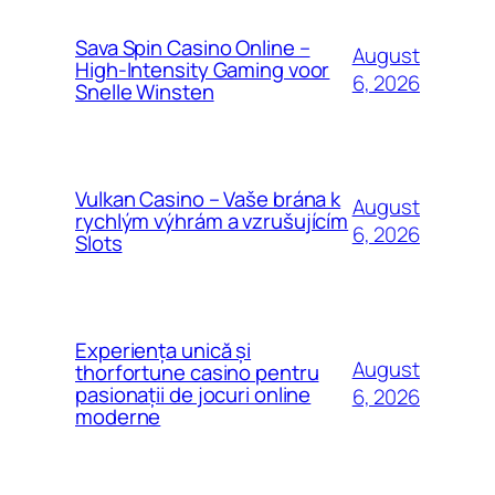
Sava Spin Casino Online –
August
High‑Intensity Gaming voor
6, 2026
Snelle Winsten
Vulkan Casino – Vaše brána k
August
rychlým výhrám a vzrušujícím
6, 2026
Slots
Experiența unică și
August
thorfortune casino pentru
pasionații de jocuri online
6, 2026
moderne