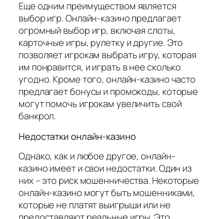
Еще одним преимуществом является
выбор игр. Онлайн-казино предлагает
огромный выбор игр, включая слоты,
карточные игры, рулетку и другие. Это
позволяет игрокам выбрать игру, которая
им понравится, и играть в нее сколько
угодно. Кроме того, онлайн-казино часто
предлагает бонусы и промокоды, которые
могут помочь игрокам увеличить свой
банкрол.
Недостатки онлайн-казино
Однако, как и любое другое, онлайн-
казино имеет и свои недостатки. Один из
них – это риск мошенничества. Некоторые
онлайн-казино могут быть мошенниками,
которые не платят выигрыши или не
предоставляют реальные игры. Это