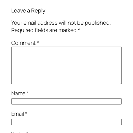
Leave a Reply
Your email address will not be published.
Required fields are marked
*
Comment
*
Name
*
Email
*