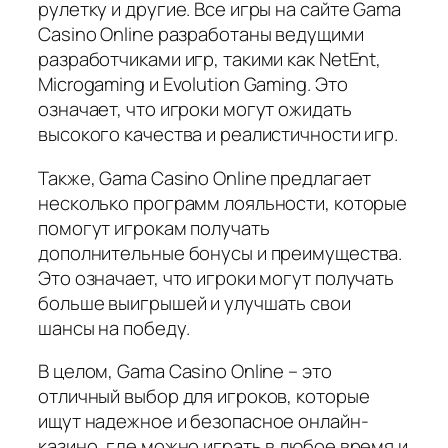
рулетку и другие. Все игры на сайте Gama
Casino Online разработаны ведущими
разработчиками игр, такими как NetEnt,
Microgaming и Evolution Gaming. Это
означает, что игроки могут ожидать
высокого качества и реалистичности игр.
Также, Gama Casino Online предлагает
несколько программ лояльности, которые
помогут игрокам получать
дополнительные бонусы и преимущества.
Это означает, что игроки могут получать
больше выигрышей и улучшать свои
шансы на победу.
В целом, Gama Casino Online – это
отличный выбор для игроков, которые
ищут надежное и безопасное онлайн-
казино, где можно играть в любое время и