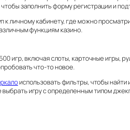
, чтобы заполнить форму регистрации и под
п к личному кабинету, где можно просматр
различным функциям казино.
500 игр, включая слоты, карточные игры, ру
опробовать что-то новое.
еркало
использовать фильтры, чтобы найти 
 выбрать игру с определенным типом джек