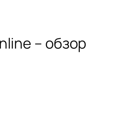
line – обзор