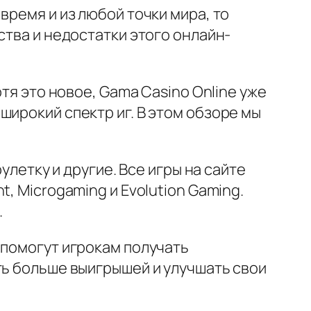
время и из любой точки мира, то
ства и недостатки этого онлайн-
тя это новое, Gama Casino Online уже
широкий спектр иг. В этом обзоре мы
улетку и другие. Все игры на сайте
, Microgaming и Evolution Gaming.
.
 помогут игрокам получать
ть больше выигрышей и улучшать свои