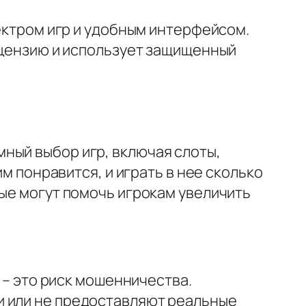
пектром игр и удобным интерфейсом.
лицензию и использует защищенный
ный выбор игр, включая слоты,
им понравится, и играть в нее сколько
рые могут помочь игрокам увеличить
х – это риск мошенничества.
и или не предоставляют реальные