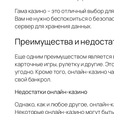
Гама казино – это отличный выбор дл
Вам не нужно беспокоиться о безопас
сервер для хранения данных.
Преимущества и недоста
Еще одним преимуществом является в
карточные игры, рулетку и другие. Эт
угодно. Кроме того, онлайн-казино ч
свой банкрол.
Недостатки онлайн-казино
Однако, как и любое другое, онлайн-к
Некоторые онлайн-казино могут быть