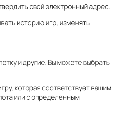
твердить свой электронный адрес.
ивать историю игр, изменять
летку и другие. Вы можете выбрать
игру, которая соответствует вашим
пота или с определенным