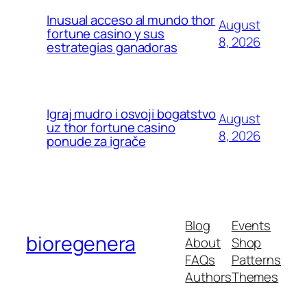
Inusual acceso al mundo thor
August
fortune casino y sus
8, 2026
estrategias ganadoras
Igraj mudro i osvoji bogatstvo
August
uz thor fortune casino
8, 2026
ponude za igrače
Blog
Events
bioregenera
About
Shop
FAQs
Patterns
Authors
Themes