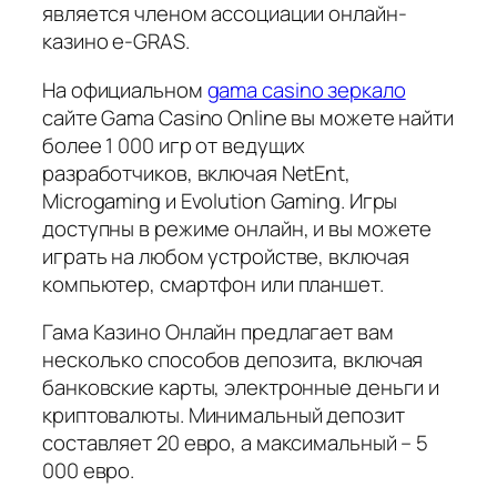
является членом ассоциации онлайн-
казино e-GRAS.
На официальном
gama casino зеркало
сайте Gama Casino Online вы можете найти
более 1 000 игр от ведущих
разработчиков, включая NetEnt,
Microgaming и Evolution Gaming. Игры
доступны в режиме онлайн, и вы можете
играть на любом устройстве, включая
компьютер, смартфон или планшет.
Гама Казино Онлайн предлагает вам
несколько способов депозита, включая
банковские карты, электронные деньги и
криптовалюты. Минимальный депозит
составляет 20 евро, а максимальный – 5
000 евро.