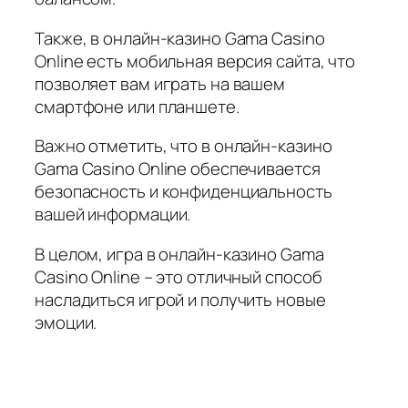
Также, в онлайн-казино Gama Casino
Online есть мобильная версия сайта, что
позволяет вам играть на вашем
смартфоне или планшете.
Важно отметить, что в онлайн-казино
Gama Casino Online обеспечивается
безопасность и конфиденциальность
вашей информации.
В целом, игра в онлайн-казино Gama
Casino Online – это отличный способ
насладиться игрой и получить новые
эмоции.