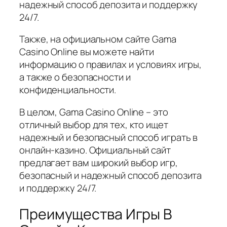
надежный способ депозита и поддержку
24/7.
Также, на официальном сайте Gama
Casino Online вы можете найти
информацию о правилах и условиях игры,
а также о безопасности и
конфиденциальности.
В целом, Gama Casino Online – это
отличный выбор для тех, кто ищет
надежный и безопасный способ играть в
онлайн-казино. Официальный сайт
предлагает вам широкий выбор игр,
безопасный и надежный способ депозита
и поддержку 24/7.
Преимущества Игры В