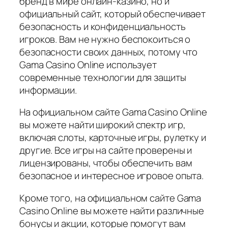
бренд в мире онлайн-казино, но и
официальный сайт, который обеспечивает
безопасность и конфиденциальность
игроков. Вам не нужно беспокоиться о
безопасности своих данных, потому что
Gama Casino Online использует
современные технологии для защиты
информации.
На официальном сайте Gama Casino Online
вы можете найти широкий спектр игр,
включая слоты, карточные игры, рулетку и
другие. Все игры на сайте проверены и
лицензированы, чтобы обеспечить вам
безопасное и интересное игровое опыта.
Кроме того, на официальном сайте Gama
Casino Online вы можете найти различные
бонусы и акции, которые помогут вам