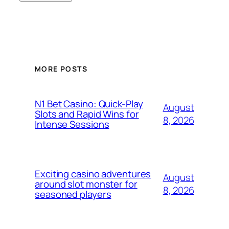
MORE POSTS
N1 Bet Casino: Quick-Play
August
Slots and Rapid Wins for
8, 2026
Intense Sessions
Exciting casino adventures
August
around slot monster for
8, 2026
seasoned players