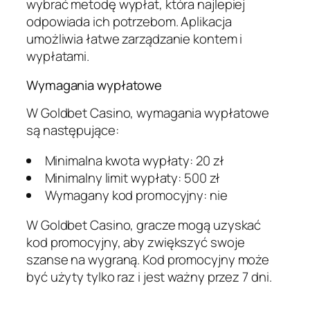
wybrać metodę wypłat, która najlepiej
odpowiada ich potrzebom. Aplikacja
umożliwia łatwe zarządzanie kontem i
wypłatami.
Wymagania wypłatowe
W Goldbet Casino, wymagania wypłatowe
są następujące:
Minimalna kwota wypłaty: 20 zł
Minimalny limit wypłaty: 500 zł
Wymagany kod promocyjny: nie
W Goldbet Casino, gracze mogą uzyskać
kod promocyjny, aby zwiększyć swoje
szanse na wygraną. Kod promocyjny może
być użyty tylko raz i jest ważny przez 7 dni.