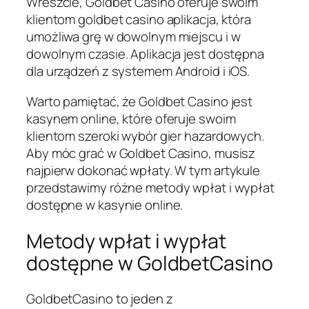
Wreszcie, Goldbet Casino oferuje swoim
klientom goldbet casino aplikacja, która
umożliwa grę w dowolnym miejscu i w
dowolnym czasie. Aplikacja jest dostępna
dla urządzeń z systemem Android i iOS.
Warto pamiętać, że Goldbet Casino jest
kasynem online, które oferuje swoim
klientom szeroki wybór gier hazardowych.
Aby móc grać w Goldbet Casino, musisz
najpierw dokonać wpłaty. W tym artykule
przedstawimy różne metody wpłat i wypłat
dostępne w kasynie online.
Metody wpłat i wypłat
dostępne w GoldbetCasino
GoldbetCasino to jeden z