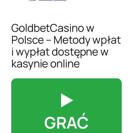
GoldbetCasino w
Polsce – Metody wpłat
i wypłat dostępne w
kasynie online
▶️
GRAĆ