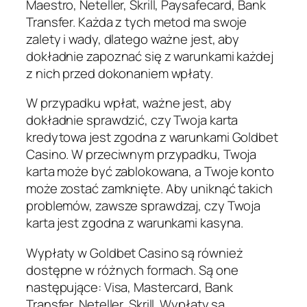
Maestro, Neteller, Skrill, Paysafecard, Bank
Transfer. Każda z tych metod ma swoje
zalety i wady, dlatego ważne jest, aby
dokładnie zapoznać się z warunkami każdej
z nich przed dokonaniem wpłaty.
W przypadku wpłat, ważne jest, aby
dokładnie sprawdzić, czy Twoja karta
kredytowa jest zgodna z warunkami Goldbet
Casino. W przeciwnym przypadku, Twoja
karta może być zablokowana, a Twoje konto
może zostać zamknięte. Aby uniknąć takich
problemów, zawsze sprawdzaj, czy Twoja
karta jest zgodna z warunkami kasyna.
Wypłaty w Goldbet Casino są również
dostępne w różnych formach. Są one
następujące: Visa, Mastercard, Bank
Transfer, Neteller, Skrill. Wypłaty są