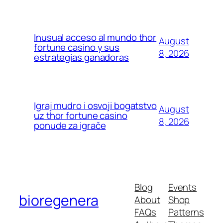
Inusual acceso al mundo thor
August
fortune casino y sus
8, 2026
estrategias ganadoras
Igraj mudro i osvoji bogatstvo
August
uz thor fortune casino
8, 2026
ponude za igrače
Blog
Events
bioregenera
About
Shop
FAQs
Patterns