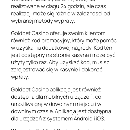
realizowane w ciągu 24 godzin, ale czas
realizacji może się różnić w zależności od
wybranej metody wypłaty.
Goldbet Casino oferuje swoim klientom
również kod promocyjny, który może pomóc
w uzyskaniu dodatkowej nagrody. Kod ten
jest dostępny na stronie kasyna i może być
użyty tylko raz. Aby uzyskać kod, musisz
zarejestrować się w kasynie i dokonać
wpłaty.
Goldbet Casino aplikacja jest również
dostępna dla mobilnych urządzeń, co
umożliwa grę w dowolnym miejscu i w
dowolnym czasie. Aplikacja jest dostępna
dla urządzeń z systemem Android i iOS.