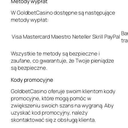
Metody wypłat
W GoldbetCasino dostępne są następujące
metody wypłat:
Ba
Visa
Mastercard
Maestro
Neteller
Skrill
PayPal
tr
Wszystkie te metody są bezpieczne i
zaufane, co gwarantuje, że Twoje pieniądze
są bezpieczne.
Kody promocyjne
GoldbetCasino oferuje swoim klientom kody
promocyjne, które mogą pomóc w
zwiększeniu swoich szans na wygraną. Aby
uzyskać kod promocyjny, należy
skontaktować się z obsługą klienta.