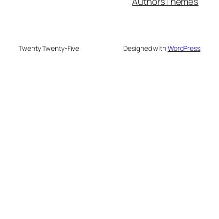
Authors
Themes
Twenty Twenty-Five
Designed with
WordPress