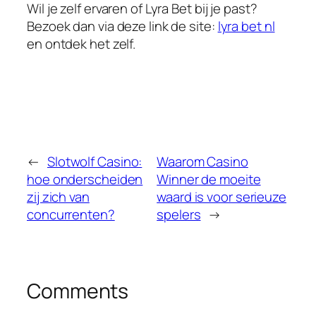
Wil je zelf ervaren of Lyra Bet bij je past?
Bezoek dan via deze link de site:
lyra bet nl
en ontdek het zelf.
←
Slotwolf Casino:
Waarom Casino
hoe onderscheiden
Winner de moeite
zij zich van
waard is voor serieuze
concurrenten?
spelers
→
Comments