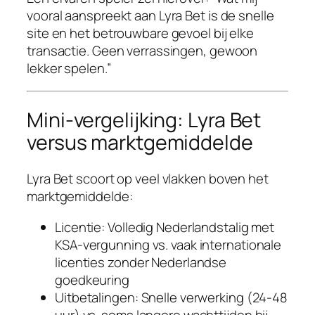
vooral aanspreekt aan Lyra Bet is de snelle
site en het betrouwbare gevoel bij elke
transactie. Geen verrassingen, gewoon
lekker spelen.”
Mini-vergelijking: Lyra Bet
versus marktgemiddelde
Lyra Bet scoort op veel vlakken boven het
marktgemiddelde:
Licentie: Volledig Nederlandstalig met
KSA-vergunning vs. vaak internationale
licenties zonder Nederlandse
goedkeuring
Uitbetalingen: Snelle verwerking (24-48
uur) vs. soms langere wachttijden bij