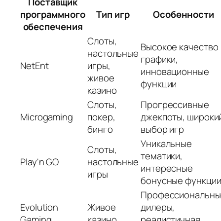
Поставщик
программного
Тип игр
Особенности
обеспечения
Слоты,
Высокое качество
настольные
графики,
NetEnt
игры,
инновационные
живое
функции
казино
Слоты,
Прогрессивные
Microgaming
покер,
джекпоты, широки
бинго
выбор игр
Уникальные
Слоты,
тематики,
Play'n GO
настольные
интересные
игры
бонусные функци
Профессиональны
Evolution
Живое
дилеры,
Gaming
казино
реалистичная