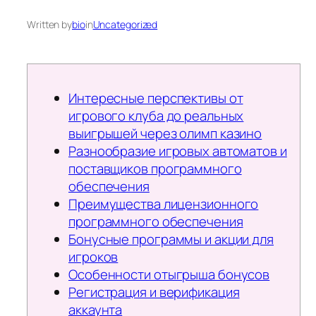
Written by
bio
in
Uncategorized
Интересные перспективы от
игрового клуба до реальных
выигрышей через олимп казино
Разнообразие игровых автоматов и
поставщиков программного
обеспечения
Преимущества лицензионного
программного обеспечения
Бонусные программы и акции для
игроков
Особенности отыгрыша бонусов
Регистрация и верификация
аккаунта