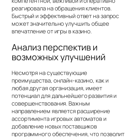
компетентной, вежливой и оперативно
реагировала на обращения клиентов.
Быстрый и эффективный ответ на запрос
может значительно улучшить общее
впечатление от игры в казино.
Анализ перспектив и
возможных улучшений
Несмотря на существующие
преимущества, онлайн-казино, как и
любая другая организация, имеет
потенциал для дальнейшего развития и
совершенствования. Важным
направлением является расширение
ассортимента игровых автоматов и
добавление новых поставщиков
программного обеспечения, что позволит