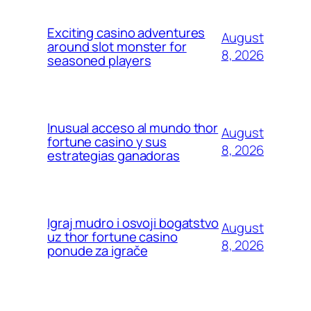
Exciting casino adventures
August
around slot monster for
8, 2026
seasoned players
Inusual acceso al mundo thor
August
fortune casino y sus
8, 2026
estrategias ganadoras
Igraj mudro i osvoji bogatstvo
August
uz thor fortune casino
8, 2026
ponude za igrače