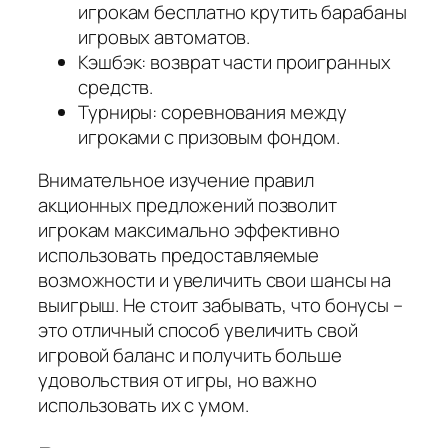
игрокам бесплатно крутить барабаны
игровых автоматов.
Кэшбэк: возврат части проигранных
средств.
Турниры: соревнования между
игроками с призовым фондом.
Внимательное изучение правил
акционных предложений позволит
игрокам максимально эффективно
использовать предоставляемые
возможности и увеличить свои шансы на
выигрыш. Не стоит забывать, что бонусы –
это отличный способ увеличить свой
игровой баланс и получить больше
удовольствия от игры, но важно
использовать их с умом.