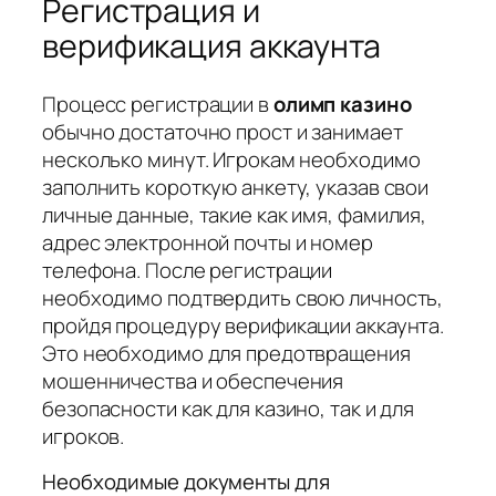
Регистрация и
верификация аккаунта
Процесс регистрации в
олимп казино
обычно достаточно прост и занимает
несколько минут. Игрокам необходимо
заполнить короткую анкету, указав свои
личные данные, такие как имя, фамилия,
адрес электронной почты и номер
телефона. После регистрации
необходимо подтвердить свою личность,
пройдя процедуру верификации аккаунта.
Это необходимо для предотвращения
мошенничества и обеспечения
безопасности как для казино, так и для
игроков.
Необходимые документы для