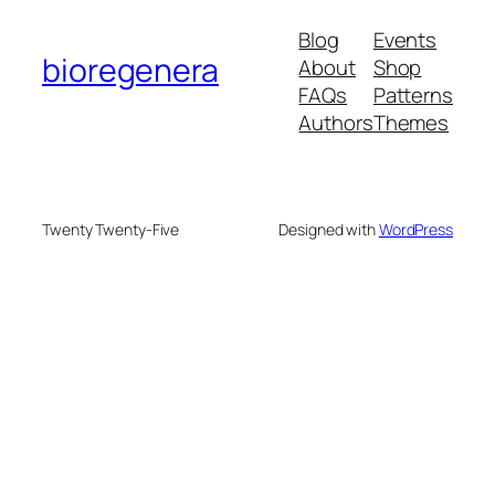
Blog
Events
bioregenera
About
Shop
FAQs
Patterns
Authors
Themes
Twenty Twenty-Five
Designed with
WordPress