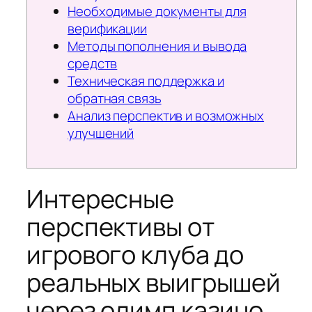
Необходимые документы для
верификации
Методы пополнения и вывода
средств
Техническая поддержка и
обратная связь
Анализ перспектив и возможных
улучшений
Интересные
перспективы от
игрового клуба до
реальных выигрышей
через олимп казино