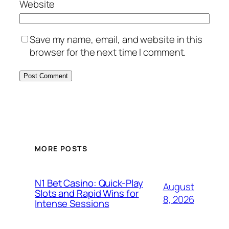
Website
Save my name, email, and website in this
browser for the next time I comment.
MORE POSTS
N1 Bet Casino: Quick-Play
August
Slots and Rapid Wins for
8, 2026
Intense Sessions