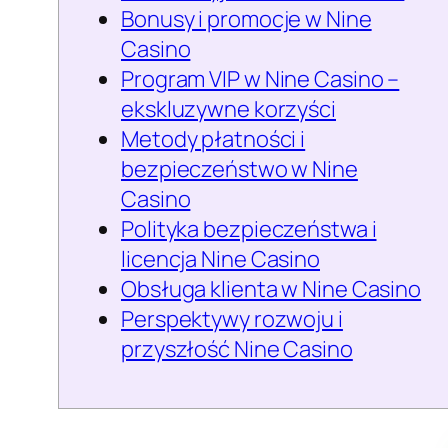
Bonusy i promocje w Nine
Casino
Program VIP w Nine Casino –
ekskluzywne korzyści
Metody płatności i
bezpieczeństwo w Nine
Casino
Polityka bezpieczeństwa i
licencja Nine Casino
Obsługa klienta w Nine Casino
Perspektywy rozwoju i
przyszłość Nine Casino