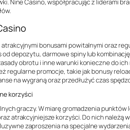
wki. Nine Casino, współpracując z liderami b
łów.
Casino
 atrakcyjnymi bonusami powitalnymi oraz regu
 od depozytu, darmowe spiny lub kombinację o
sady obrotu i inne warunki konieczne do ich 
 regularne promocje, takie jak bonusy reload, 
anse na wygraną oraz przedłużyć czas spędzo
ne korzyści
jalnych graczy. W miarę gromadzenia punktów l
az atrakcyjniejsze korzyści. Do nich należą 
uzywne zaproszenia na specjalne wydarzenia