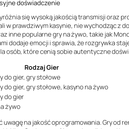
rsyjne doświadczenie
różnia się wysoką jakością transmisji oraz pr
ali w prawdziwym kasynie, nie wychodząc z d
oraz inne popularne gry na żywo, takie jak Mon
mi dodaje emocji i sprawia, że rozgrywka staje
dla osób, które cenią sobie autentyczne doś
Rodzaj Gier
 do gier, gry stołowe
 do gier, gry stołowe, kasyno na żywo
 do gier
na żywo
cić uwagę na jakość oprogramowania. Gry od