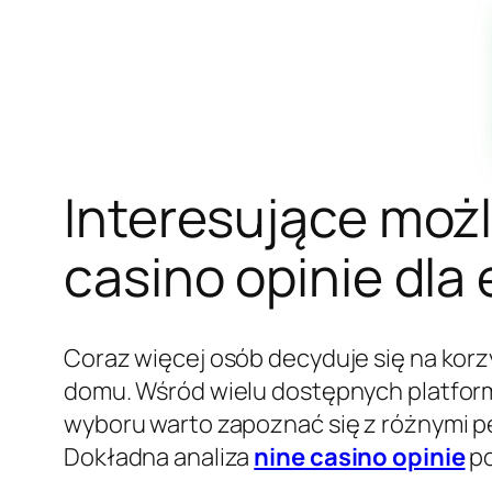
Interesujące moż
casino opinie dla
Coraz więcej osób decyduje się na korz
domu. Wśród wielu dostępnych platform,
wyboru warto zapoznać się z różnymi p
Dokładna analiza
nine casino opinie
po