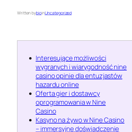
Written by
bio
in
Uncategorized
Interesujące możliwości
wygranych i wiarygodność nine
casino opinie dla entuzjastów
hazardu online
Oferta gier i dostawcy
oprogramowania w Nine
Casino
Kasyno na żywo w Nine Casino
– immersyjne doświadczenie