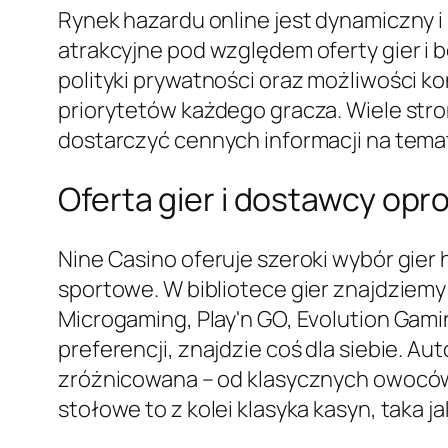
Rynek hazardu online jest dynamiczny i s
atrakcyjne pod względem oferty gier i b
polityki prywatności oraz możliwości ko
priorytetów każdego gracza. Wiele str
dostarczyć cennych informacji na tem
Oferta gier i dostawcy op
Nine Casino oferuje szeroki wybór gier
sportowe. W bibliotece gier znajdziem
Microgaming, Play'n GO, Evolution Gami
preferencji, znajdzie coś dla siebie. A
zróżnicowana – od klasycznych owocó
stołowe to z kolei klasyka kasyn, taka j