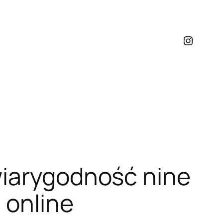
Instagr
wiarygodność nine
 online