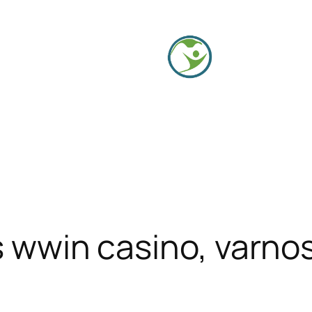
 s wwin casino, varno