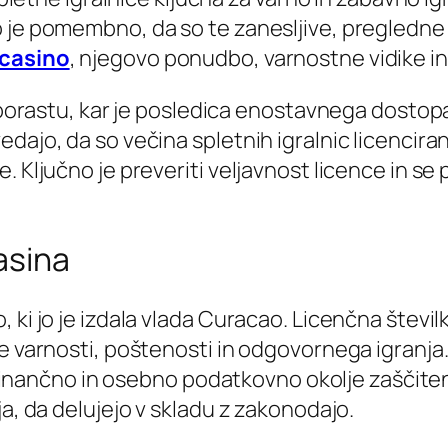
 je pomembno, da so te zanesljive, pregledne i
casino
, njegovo ponudbo, varnostne vidike in 
 porastu, kar je posledica enostavnega dostopa, 
ajo, da so večina spletnih igralnic licencirani
 Ključno je preveriti veljavnost licence in se p
asina
 ki jo je izdala vlada Curacao. Licenčna števi
de varnosti, poštenosti in odgovornega igranj
ovo finančno in osebno podatkovno okolje zašči
ja, da delujejo v skladu z zakonodajo.