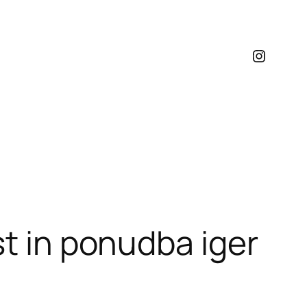
Instagr
st in ponudba iger