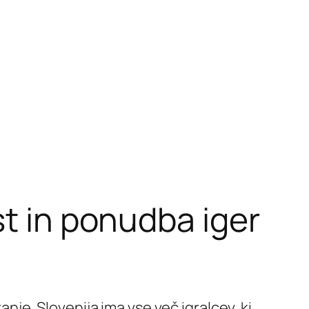
st in ponudba iger
anje. Slovenija ima vse več igralcev, ki