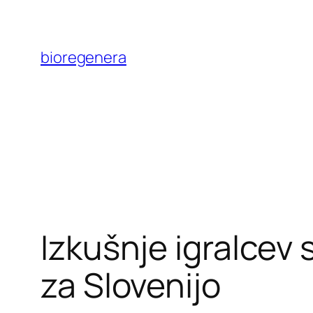
Skip
to
bioregenera
content
Izkušnje igralcev
za Slovenijo