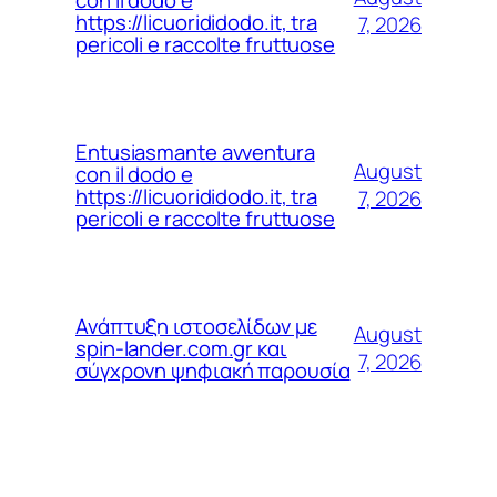
con il dodo e
https://licuorididodo.it, tra
7, 2026
pericoli e raccolte fruttuose
Entusiasmante avventura
August
con il dodo e
https://licuorididodo.it, tra
7, 2026
pericoli e raccolte fruttuose
Ανάπτυξη ιστοσελίδων με
August
spin-lander.com.gr και
7, 2026
σύγχρονη ψηφιακή παρουσία