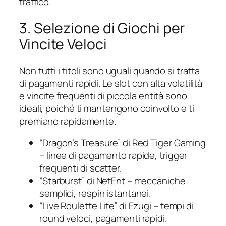
traffico.
3. Selezione di Giochi per
Vincite Veloci
Non tutti i titoli sono uguali quando si tratta
di pagamenti rapidi. Le slot con alta volatilità
e vincite frequenti di piccola entità sono
ideali, poiché ti mantengono coinvolto e ti
premiano rapidamente.
“Dragon’s Treasure” di Red Tiger Gaming
– linee di pagamento rapide, trigger
frequenti di scatter.
“Starburst” di NetEnt – meccaniche
semplici, respin istantanei.
“Live Roulette Lite” di Ezugi – tempi di
round veloci, pagamenti rapidi.