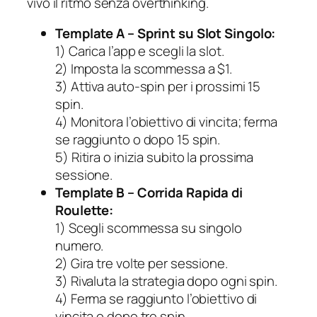
vivo il ritmo senza overthinking.
Template A – Sprint su Slot Singolo:
1) Carica l’app e scegli la slot.
2) Imposta la scommessa a $1.
3) Attiva auto‑spin per i prossimi 15
spin.
4) Monitora l’obiettivo di vincita; ferma
se raggiunto o dopo 15 spin.
5) Ritira o inizia subito la prossima
sessione.
Template B – Corrida Rapida di
Roulette:
1) Scegli scommessa su singolo
numero.
2) Gira tre volte per sessione.
3) Rivaluta la strategia dopo ogni spin.
4) Ferma se raggiunto l’obiettivo di
vincita o dopo tre spin.