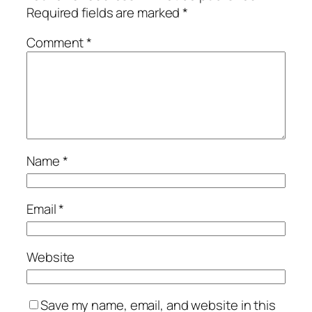
Required fields are marked
*
Comment
*
Name
*
Email
*
Website
Save my name, email, and website in this