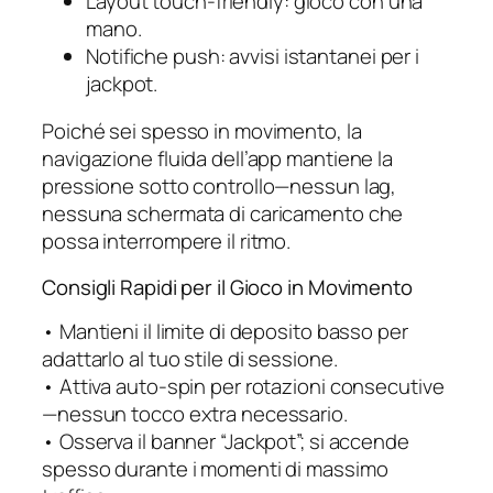
Layout touch‑friendly: gioco con una
mano.
Notifiche push: avvisi istantanei per i
jackpot.
Poiché sei spesso in movimento, la
navigazione fluida dell’app mantiene la
pressione sotto controllo—nessun lag,
nessuna schermata di caricamento che
possa interrompere il ritmo.
Consigli Rapidi per il Gioco in Movimento
• Mantieni il limite di deposito basso per
adattarlo al tuo stile di sessione.
• Attiva auto‑spin per rotazioni consecutive
—nessun tocco extra necessario.
• Osserva il banner “Jackpot”; si accende
spesso durante i momenti di massimo