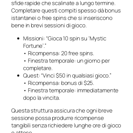
sfide rapide che scalinate a lungo termine.
Completare questi compiti spesso dà bonus
istantanei o free spins che si inseriscono
bene in brevi sessioni di gioco.
Missioni: “Gioca 10 spin su ‘Mystic
Fortune’.”
• Ricompensa: 20 free spins.
• Finestra temporale: un giorno per
completare.
Quest: “Vinci $50 in qualsiasi gioco.”
• Ricompensa: bonus di $25.
• Finestra temporale: immediatamente
dopo la vincita.
Questa struttura assicura che ogni breve
sessione possa produrre ricompense
tangibili senza richiedere lunghe ore di gioco
o attese.