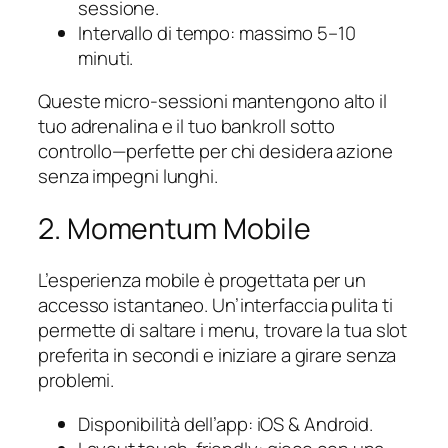
sessione.
Intervallo di tempo: massimo 5–10
minuti.
Queste micro‑sessioni mantengono alto il
tuo adrenalina e il tuo bankroll sotto
controllo—perfette per chi desidera azione
senza impegni lunghi.
2. Momentum Mobile
L’esperienza mobile è progettata per un
accesso istantaneo. Un’interfaccia pulita ti
permette di saltare i menu, trovare la tua slot
preferita in secondi e iniziare a girare senza
problemi.
Disponibilità dell’app: iOS & Android.