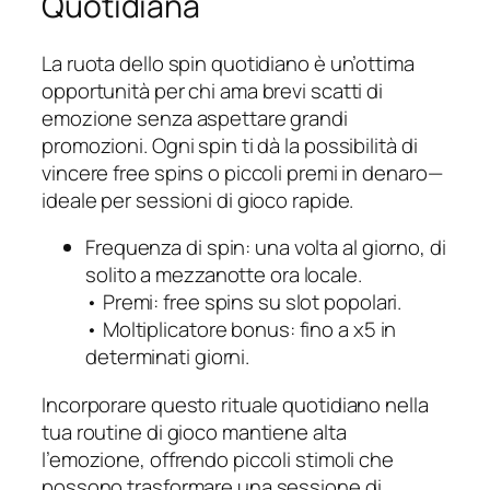
Quotidiana
La ruota dello spin quotidiano è un’ottima
opportunità per chi ama brevi scatti di
emozione senza aspettare grandi
promozioni. Ogni spin ti dà la possibilità di
vincere free spins o piccoli premi in denaro—
ideale per sessioni di gioco rapide.
Frequenza di spin: una volta al giorno, di
solito a mezzanotte ora locale.
• Premi: free spins su slot popolari.
• Moltiplicatore bonus: fino a x5 in
determinati giorni.
Incorporare questo rituale quotidiano nella
tua routine di gioco mantiene alta
l’emozione, offrendo piccoli stimoli che
possono trasformare una sessione di