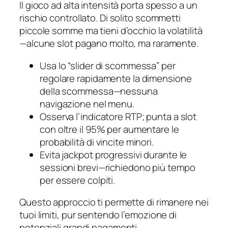
Il gioco ad alta intensità porta spesso a un
rischio controllato. Di solito scommetti
piccole somme ma tieni d’occhio la volatilità
—alcune slot pagano molto, ma raramente.
Usa lo “slider di scommessa” per
regolare rapidamente la dimensione
della scommessa—nessuna
navigazione nel menu.
Osserva l’indicatore RTP; punta a slot
con oltre il 95% per aumentare le
probabilità di vincite minori.
Evita jackpot progressivi durante le
sessioni brevi—richiedono più tempo
per essere colpiti.
Questo approccio ti permette di rimanere nei
tuoi limiti, pur sentendo l’emozione di
potenziali grandi pagamenti.