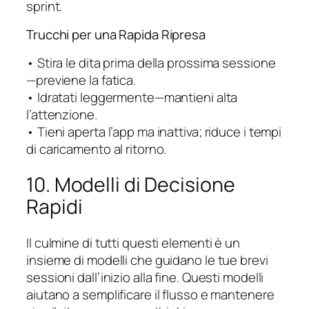
sprint.
Trucchi per una Rapida Ripresa
• Stira le dita prima della prossima sessione
—previene la fatica.
• Idratati leggermente—mantieni alta
l’attenzione.
• Tieni aperta l’app ma inattiva; riduce i tempi
di caricamento al ritorno.
10. Modelli di Decisione
Rapidi
Il culmine di tutti questi elementi è un
insieme di modelli che guidano le tue brevi
sessioni dall’inizio alla fine. Questi modelli
aiutano a semplificare il flusso e mantenere