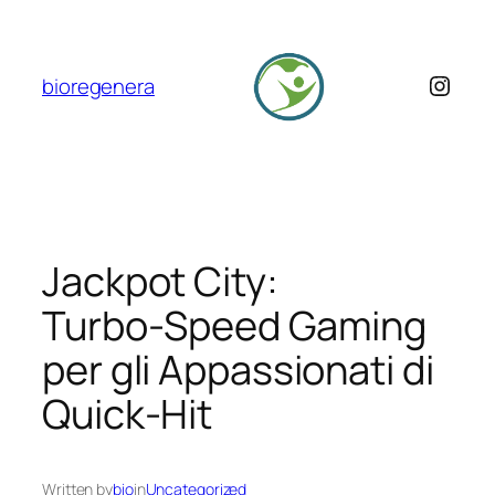
Skip
to
content
Insta
bioregenera
Jackpot City:
Turbo‑Speed Gaming
per gli Appassionati di
Quick‑Hit
Written by
bio
in
Uncategorized