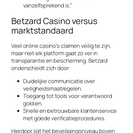
vanzelfsprekend is.”
Betzard Casino versus
marktstandaard
Veel online casino’s claimen veilig te zijn,
maar niet elk platform gaat zo ver in
transparantie en bescherming. Betzard
onderscheidt zich door:
Duidelijke communicatie over
veiligheidsmaatregelen.
Toegang tot tools voor verantwoord
gokken.
Snelle en betrouwbare klantenservice
met goede verificatieprocedures.
Hierdoor ligt het beveiligingsniveau boven