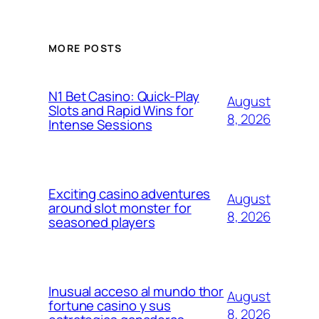
MORE POSTS
N1 Bet Casino: Quick-Play
August
Slots and Rapid Wins for
8, 2026
Intense Sessions
Exciting casino adventures
August
around slot monster for
8, 2026
seasoned players
Inusual acceso al mundo thor
August
fortune casino y sus
8, 2026