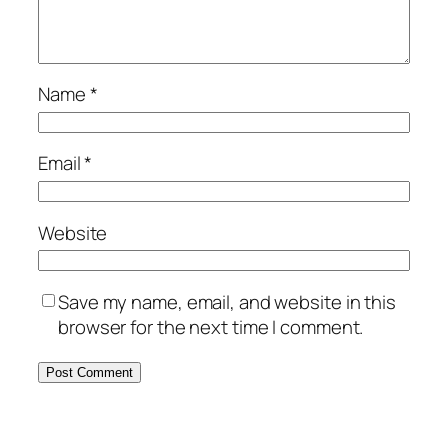
Name
*
Email
*
Website
Save my name, email, and website in this
browser for the next time I comment.