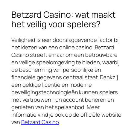
Betzard Casino: wat maakt
het veilig voor spelers?
Veiligheid is een doorslaggevende factor bij
het kiezen van een online casino. Betzard
Casino streeft ernaar om een betrouwbare
en veilige speelomgeving te bieden, waarbij
de bescherming van persoonlijke en
financiële gegevens centraal staat. Dankzij
een geldige licentie en moderne
beveiligingstechnologieën kunnen spelers
met vertrouwen hun account beheren en
genieten van het spelaanbod. Meer
informatie vind je ook op de officiële website
van
Betzard Casino
.