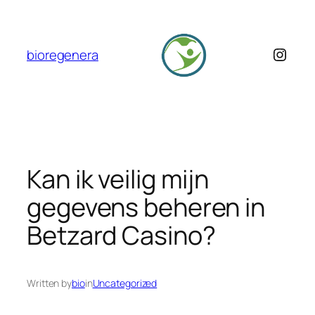
Skip
to
content
Insta
bioregenera
Kan ik veilig mijn
gegevens beheren in
Betzard Casino?
Written by
bio
in
Uncategorized