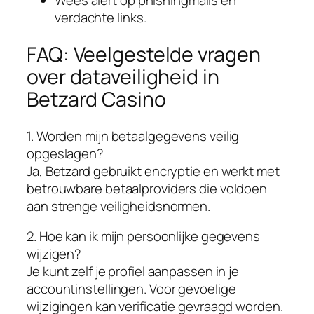
Wees alert op phishingmails en
verdachte links.
FAQ: Veelgestelde vragen
over dataveiligheid in
Betzard Casino
1. Worden mijn betaalgegevens veilig
opgeslagen?
Ja, Betzard gebruikt encryptie en werkt met
betrouwbare betaalproviders die voldoen
aan strenge veiligheidsnormen.
2. Hoe kan ik mijn persoonlijke gegevens
wijzigen?
Je kunt zelf je profiel aanpassen in je
accountinstellingen. Voor gevoelige
wijzigingen kan verificatie gevraagd worden.