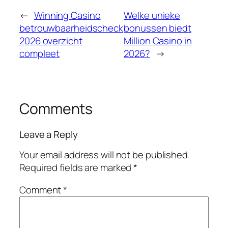
←
Winning Casino
Welke unieke
betrouwbaarheidscheck
bonussen biedt
2026 overzicht
Million Casino in
compleet
2026?
→
Comments
Leave a Reply
Your email address will not be published.
Required fields are marked
*
Comment
*