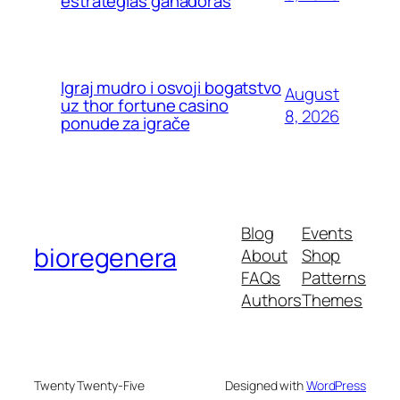
estrategias ganadoras
Igraj mudro i osvoji bogatstvo
August
uz thor fortune casino
8, 2026
ponude za igrače
Blog
Events
bioregenera
About
Shop
FAQs
Patterns
Authors
Themes
Twenty Twenty-Five
Designed with
WordPress