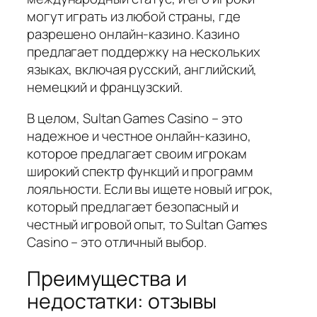
могут играть из любой страны, где
разрешено онлайн-казино. Казино
предлагает поддержку на нескольких
языках, включая русский, английский,
немецкий и французский.
В целом, Sultan Games Casino – это
надежное и честное онлайн-казино,
которое предлагает своим игрокам
широкий спектр функций и программ
лояльности. Если вы ищете новый игрок,
который предлагает безопасный и
честный игровой опыт, то Sultan Games
Casino – это отличный выбор.
Преимущества и
недостатки: отзывы