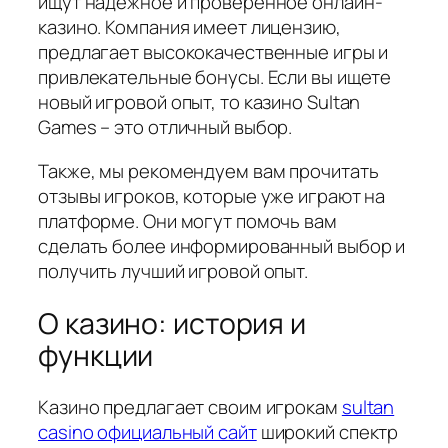
ищут надежное и проверенное онлайн-
казино. Компания имеет лицензию,
предлагает высококачественные игры и
привлекательные бонусы. Если вы ищете
новый игровой опыт, то казино Sultan
Games – это отличный выбор.
Также, мы рекомендуем вам прочитать
отзывы игроков, которые уже играют на
платформе. Они могут помочь вам
сделать более информированный выбор и
получить лучший игровой опыт.
О казино: история и
функции
Казино предлагает своим игрокам
sultan
casino официальный сайт
широкий спектр