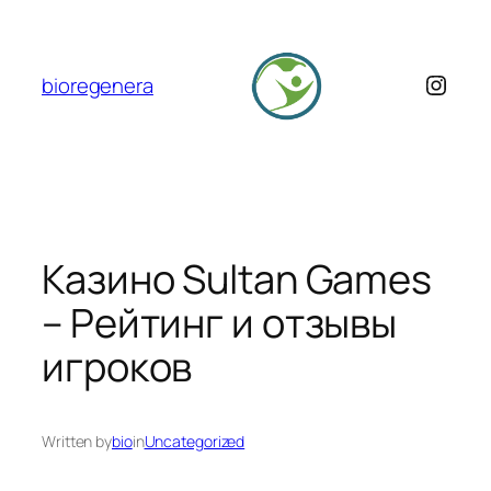
Skip
to
content
Insta
bioregenera
Казино Sultan Games
– Рейтинг и отзывы
игроков
Written by
bio
in
Uncategorized