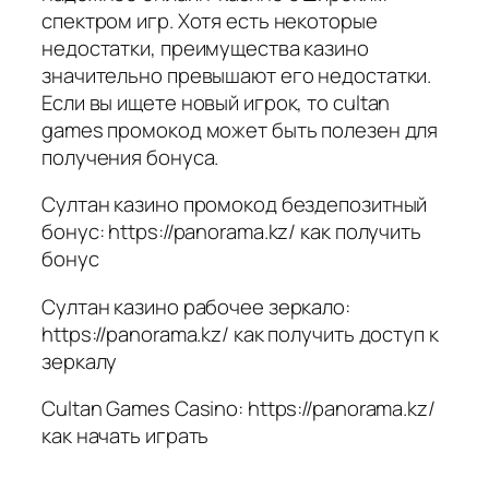
спектром игр. Хотя есть некоторые
недостатки, преимущества казино
значительно превышают его недостатки.
Если вы ищете новый игрок, то сultan
games промокод может быть полезен для
получения бонуса.
Султан казино промокод бездепозитный
бонус: https://panorama.kz/ как получить
бонус
Султан казино рабочее зеркало:
https://panorama.kz/ как получить доступ к
зеркалу
Сultan Games Casino: https://panorama.kz/
как начать играть