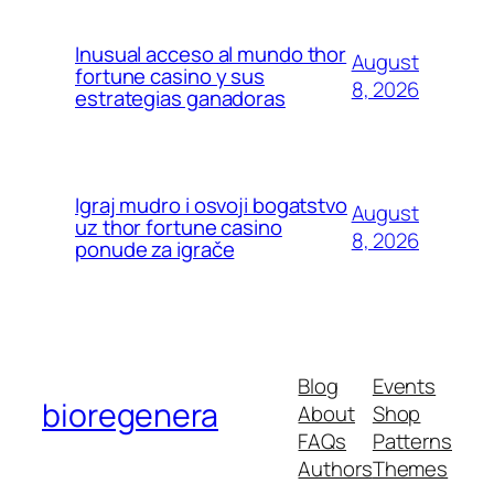
Inusual acceso al mundo thor
August
fortune casino y sus
8, 2026
estrategias ganadoras
Igraj mudro i osvoji bogatstvo
August
uz thor fortune casino
8, 2026
ponude za igrače
Blog
Events
bioregenera
About
Shop
FAQs
Patterns
Authors
Themes