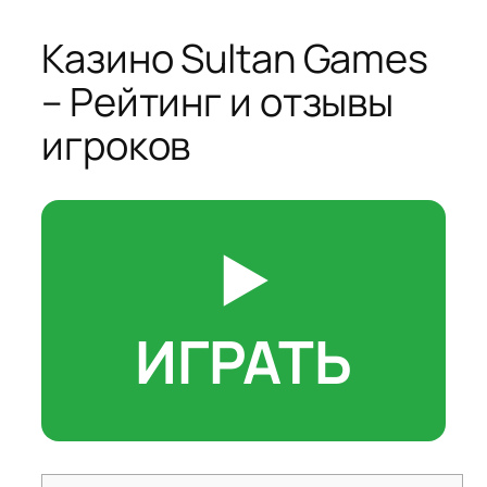
Казино Sultan Games
– Рейтинг и отзывы
игроков
▶️
ИГРАТЬ