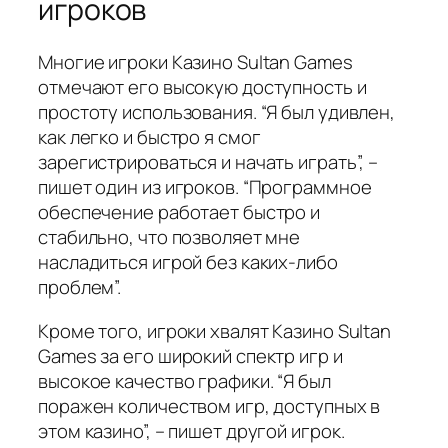
игроков
Многие игроки Казино Sultan Games
отмечают его высокую доступность и
простоту использования. “Я был удивлен,
как легко и быстро я смог
зарегистрироваться и начать играть”, –
пишет один из игроков. “Программное
обеспечение работает быстро и
стабильно, что позволяет мне
насладиться игрой без каких-либо
проблем”.
Кроме того, игроки хвалят Казино Sultan
Games за его широкий спектр игр и
высокое качество графики. “Я был
поражен количеством игр, доступных в
этом казино”, – пишет другой игрок.