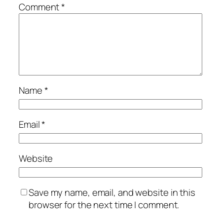
Comment
*
Name
*
Email
*
Website
Save my name, email, and website in this
browser for the next time I comment.