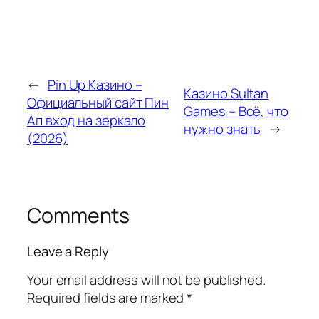
←
Pin Up Казино –
Казино Sultan
Официальный сайт Пин
Games – Всё, что
Ап вход на зеркало
нужно знать
→
(2026)
Comments
Leave a Reply
Your email address will not be published.
Required fields are marked
*