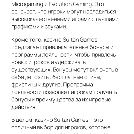
Microgaming и Evolution Gaming. Это
означает, что игроки могут насладиться
высококачественными играми с лучшими
графиками и звуками.
Кроме того, казино Sultan Games
предлагает привлекательные бонусы и
программы лояльности, чтобы привлечь
новых игроков и удерживать
существующих. Бонусы могут включать в
себя депозиты, бесплатные спины,
фриспины и другие. Программа
лояльности позволяет игрокам получать
бонусы и преимущества за их игровые
действия.
В целом, казино Sultan Games – это
отличный выбор для игроков, которые