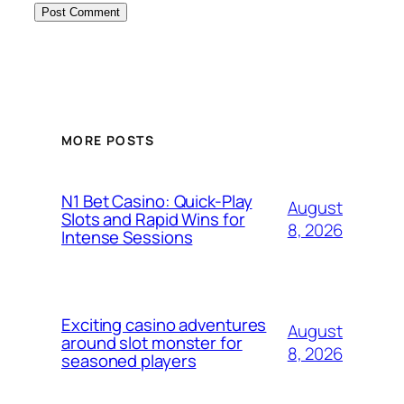
MORE POSTS
N1 Bet Casino: Quick-Play
August
Slots and Rapid Wins for
8, 2026
Intense Sessions
Exciting casino adventures
August
around slot monster for
8, 2026
seasoned players