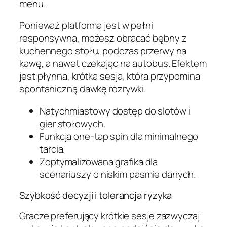
menu.
Ponieważ platforma jest w pełni
responsywna, możesz obracać bębny z
kuchennego stołu, podczas przerwy na
kawę, a nawet czekając na autobus. Efektem
jest płynna, krótka sesja, która przypomina
spontaniczną dawkę rozrywki.
Natychmiastowy dostęp do slotów i
gier stołowych.
Funkcja one‑tap spin dla minimalnego
tarcia.
Zoptymalizowana grafika dla
scenariuszy o niskim pasmie danych.
Szybkość decyzji i tolerancja ryzyka
Gracze preferujący krótkie sesje zazwyczaj