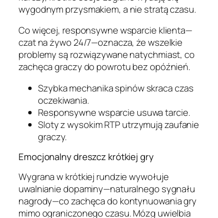
wygodnym przysmakiem, a nie stratą czasu.
Co więcej, responsywne wsparcie klienta—
czat na żywo 24/7—oznacza, że wszelkie
problemy są rozwiązywane natychmiast, co
zachęca graczy do powrotu bez opóźnień.
Szybka mechanika spinów skraca czas
oczekiwania.
Responsywne wsparcie usuwa tarcie.
Sloty z wysokim RTP utrzymują zaufanie
graczy.
Emocjonalny dreszcz krótkiej gry
Wygrana w krótkiej rundzie wywołuje
uwalnianie dopaminy—naturalnego sygnału
nagrody—co zachęca do kontynuowania gry
mimo ograniczonego czasu. Mózg uwielbia