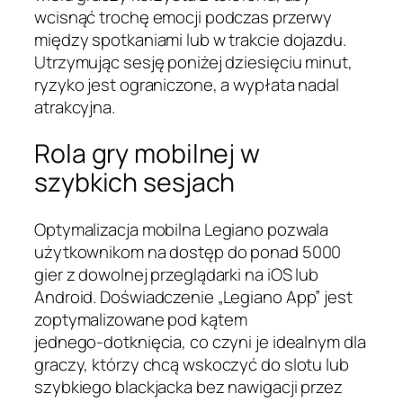
wcisnąć trochę emocji podczas przerwy
między spotkaniami lub w trakcie dojazdu.
Utrzymując sesję poniżej dziesięciu minut,
ryzyko jest ograniczone, a wypłata nadal
atrakcyjna.
Rola gry mobilnej w
szybkich sesjach
Optymalizacja mobilna Legiano pozwala
użytkownikom na dostęp do ponad 5000
gier z dowolnej przeglądarki na iOS lub
Android. Doświadczenie „Legiano App” jest
zoptymalizowane pod kątem
jednego‑dotknięcia, co czyni je idealnym dla
graczy, którzy chcą wskoczyć do slotu lub
szybkiego blackjacka bez nawigacji przez