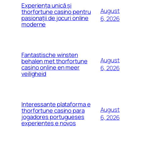
Experiența unică și
August
thorfortune casino pentru
pasionații de jocuri online
6, 2026
moderne
Fantastische winsten
August
behalen met thorfortune
casino online en meer
6, 2026
veiligheid
Interessante plataforma e
August
thorfortune casino para
jogadores portugueses
6, 2026
experientes e novos