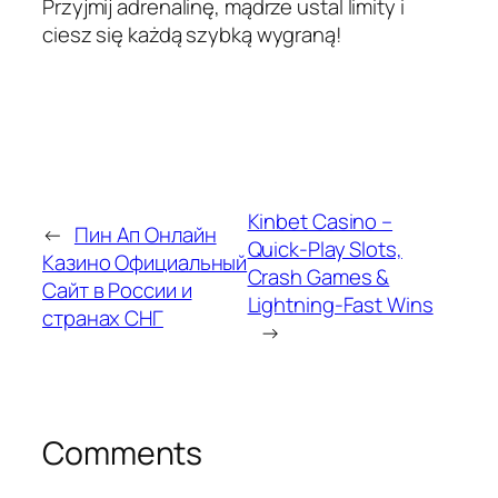
Przyjmij adrenalinę, mądrze ustal limity i
ciesz się każdą szybką wygraną!
Kinbet Casino –
←
Пин Ап Онлайн
Quick‑Play Slots,
Казино Официальный
Crash Games &
Сайт в России и
Lightning‑Fast Wins
странах СНГ
→
Comments