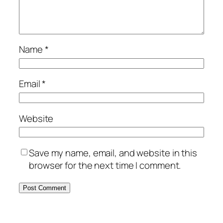
Name
*
Email
*
Website
Save my name, email, and website in this
browser for the next time I comment.