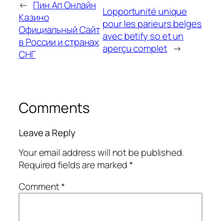
←
Пин Ап Онлайн
Lopportunité unique
Казино
pour les parieurs belges
Официальный Сайт
avec betify so et un
в России и странах
aperçu complet
→
СНГ
Comments
Leave a Reply
Your email address will not be published.
Required fields are marked
*
Comment
*