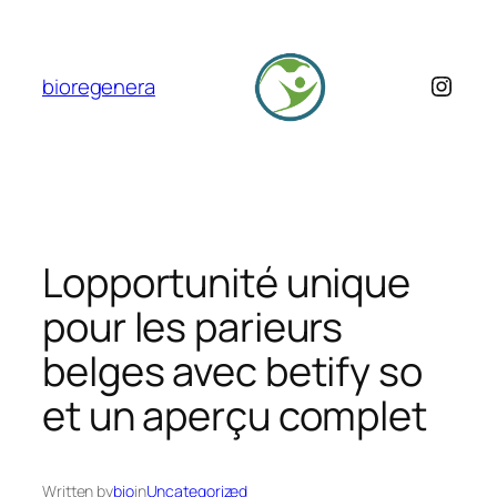
Skip
to
content
Insta
bioregenera
Lopportunité unique
pour les parieurs
belges avec betify so
et un aperçu complet
Written by
bio
in
Uncategorized