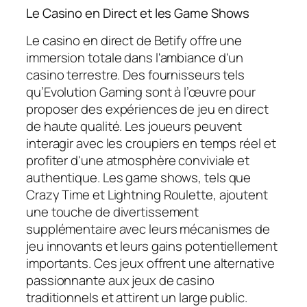
Le Casino en Direct et les Game Shows
Le casino en direct de Betify offre une
immersion totale dans l'ambiance d'un
casino terrestre. Des fournisseurs tels
qu’Evolution Gaming sont à l’œuvre pour
proposer des expériences de jeu en direct
de haute qualité. Les joueurs peuvent
interagir avec les croupiers en temps réel et
profiter d'une atmosphère conviviale et
authentique. Les game shows, tels que
Crazy Time
et
Lightning Roulette
, ajoutent
une touche de divertissement
supplémentaire avec leurs mécanismes de
jeu innovants et leurs gains potentiellement
importants. Ces jeux offrent une alternative
passionnante aux jeux de casino
traditionnels et attirent un large public.