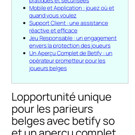
pratiques et sécurisées
Mobile et Application : jouez où et
quand vous voulez
Support Client : une assistance
réactive et efficace
Jeu Responsable : un engagement
envers la protection des joueurs
Un Aperçu Complet de Betify : un
opérateur prometteur pour les
joueurs belges
Lopportunité unique
pour les parieurs
belges avec betify so
et un aperçu complet