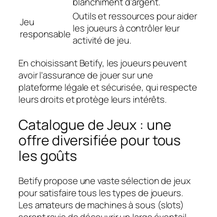
blanchiment d'argent.
Outils et ressources pour aider
Jeu
les joueurs à contrôler leur
responsable
activité de jeu.
En choisissant Betify, les joueurs peuvent
avoir l'assurance de jouer sur une
plateforme légale et sécurisée, qui respecte
leurs droits et protège leurs intérêts.
Catalogue de Jeux : une
offre diversifiée pour tous
les goûts
Betify propose une vaste sélection de jeux
pour satisfaire tous les types de joueurs.
Les amateurs de machines à sous (slots)