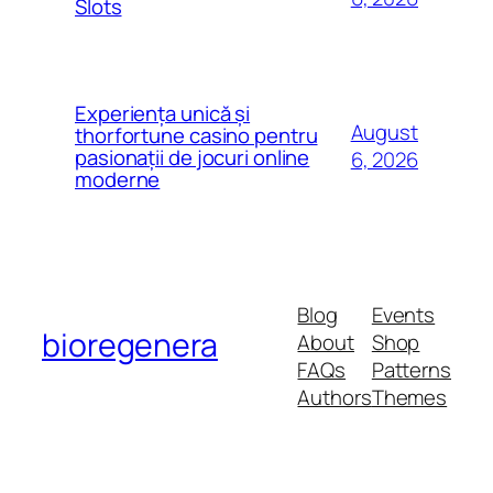
Slots
Experiența unică și
August
thorfortune casino pentru
pasionații de jocuri online
6, 2026
moderne
Blog
Events
bioregenera
About
Shop
FAQs
Patterns
Authors
Themes