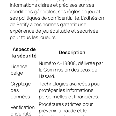
informations claires et précises sur ses
conditions générales, ses règles de jeu et
ses politiques de confidentialité. L'adhésion
de Betify à ces normes garantit une
expérience de jeu équitable et sécurisée
pour tous les joueurs.
Aspect de
Description
la sécurité
Numéro A+18808, délivrée par
Licence
la Commission des Jeux de
belge
Hasard.
Cryptage
Technologies avancées pour
des
protéger les informations
données
personnelles et financières.
Procédures strictes pour
Vérification
prévenir la fraude et le
d'identité