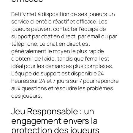
Betify met à disposition de ses joueurs un
service clientèle réactif et efficace. Les
joueurs peuvent contacter l'équipe de
support par chat en direct, par email ou par
téléphone. Le chat en direct est
généralement le moyen le plus rapide
d'obtenir de l'aide, tandis que l'email est
idéal pour les demandes plus complexes.
L'équipe de support est disponible 24
heures sur 24 et 7 jours sur 7 pour répondre
aux questions et résoudre les problèmes
des joueurs.
Jeu Responsable : un
engagement envers la
protection des joueurs