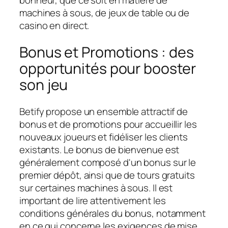
bonheur, que ce soit en matière de
machines à sous, de jeux de table ou de
casino en direct.
Bonus et Promotions : des
opportunités pour booster
son jeu
Betify propose un ensemble attractif de
bonus et de promotions pour accueillir les
nouveaux joueurs et fidéliser les clients
existants. Le bonus de bienvenue est
généralement composé d'un bonus sur le
premier dépôt, ainsi que de tours gratuits
sur certaines machines à sous. Il est
important de lire attentivement les
conditions générales du bonus, notamment
en ce qui concerne les exigences de mise