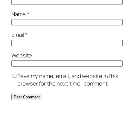
Name
*
Email
*
Website
Save my name, email, and website in this
browser for the next time I comment.