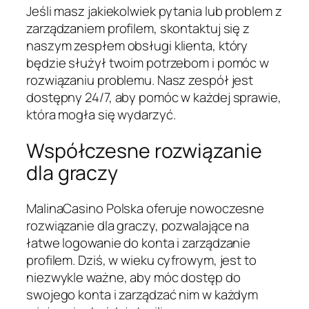
Jeśli masz jakiekolwiek pytania lub problem z
zarządzaniem profilem, skontaktuj się z
naszym zespłem obsługi klienta, który
będzie służył twoim potrzebom i pomóc w
rozwiązaniu problemu. Nasz zespół jest
dostępny 24/7, aby pomóc w każdej sprawie,
która mogła się wydarzyć.
Współczesne rozwiązanie
dla graczy
MalinaCasino Polska oferuje nowoczesne
rozwiązanie dla graczy, pozwalające na
łatwe logowanie do konta i zarządzanie
profilem. Dziś, w wieku cyfrowym, jest to
niezwykle ważne, aby móc dostęp do
swojego konta i zarządzać nim w każdym