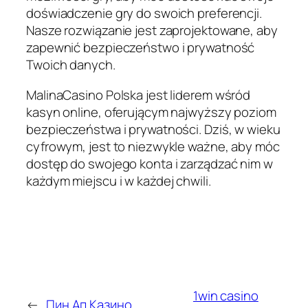
doświadczenie gry do swoich preferencji.
Nasze rozwiązanie jest zaprojektowane, aby
zapewnić bezpieczeństwo i prywatność
Twoich danych.
MalinaCasino Polska jest liderem wśród
kasyn online, oferującym najwyższy poziom
bezpieczeństwa i prywatności. Dziś, w wieku
cyfrowym, jest to niezwykle ważne, aby móc
dostęp do swojego konta i zarządzać nim w
każdym miejscu i w każdej chwili.
1win casino
←
Пин Ап Казино