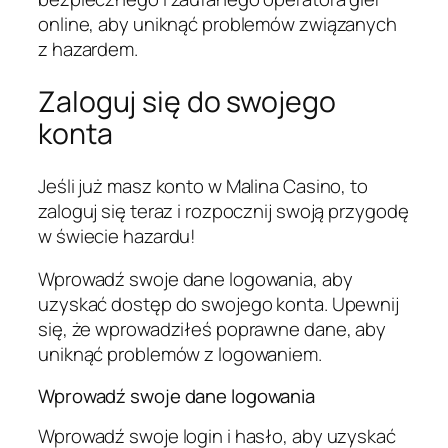
online, aby uniknąć problemów związanych
z hazardem.
Zaloguj się do swojego
konta
Jeśli już masz konto w Malina Casino, to
zaloguj się teraz i rozpocznij swoją przygodę
w świecie hazardu!
Wprowadź swoje dane logowania, aby
uzyskać dostęp do swojego konta. Upewnij
się, że wprowadziłeś poprawne dane, aby
uniknąć problemów z logowaniem.
Wprowadź swoje dane logowania
Wprowadź swoje login i hasło, aby uzyskać