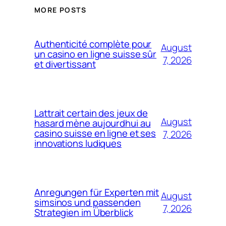
MORE POSTS
Authenticité complète pour
August
un casino en ligne suisse sûr
7, 2026
et divertissant
Lattrait certain des jeux de
August
hasard mène aujourdhui au
casino suisse en ligne et ses
7, 2026
innovations ludiques
Anregungen für Experten mit
August
simsinos und passenden
7, 2026
Strategien im Überblick