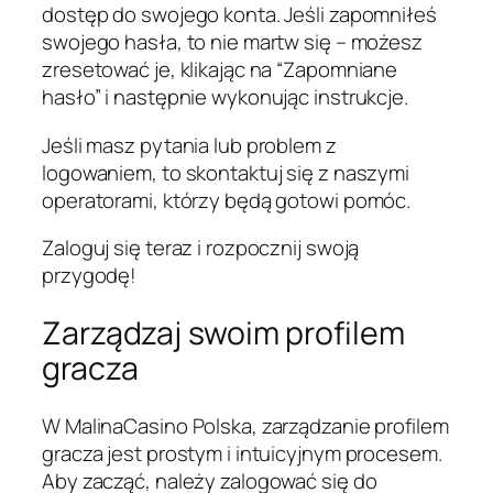
dostęp do swojego konta. Jeśli zapomniłeś
swojego hasła, to nie martw się – możesz
zresetować je, klikając na “Zapomniane
hasło” i następnie wykonując instrukcje.
Jeśli masz pytania lub problem z
logowaniem, to skontaktuj się z naszymi
operatorami, którzy będą gotowi pomóc.
Zaloguj się teraz i rozpocznij swoją
przygodę!
Zarządzaj swoim profilem
gracza
W MalinaCasino Polska, zarządzanie profilem
gracza jest prostym i intuicyjnym procesem.
Aby zacząć, należy zalogować się do