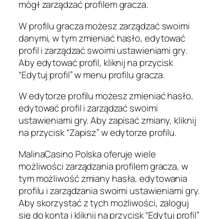
mógł zarządzać profilem gracza.
W profilu gracza możesz zarządzać swoimi
danymi, w tym zmieniać hasło, edytować
profil i zarządzać swoimi ustawieniami gry.
Aby edytować profil, kliknij na przycisk
“Edytuj profil” w menu profilu gracza.
W edytorze profilu możesz zmieniać hasło,
edytować profil i zarządzać swoimi
ustawieniami gry. Aby zapisać zmiany, kliknij
na przycisk “Zapisz” w edytorze profilu.
MalinaCasino Polska oferuje wiele
możliwości zarządzania profilem gracza, w
tym możliwość zmiany hasła, edytowania
profilu i zarządzania swoimi ustawieniami gry.
Aby skorzystać z tych możliwości, zaloguj
się do konta i kliknij na przycisk “Edytuj profil”