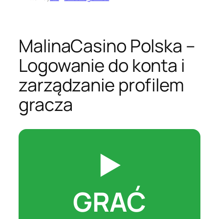
MalinaCasino Polska –
Logowanie do konta i
zarządzanie profilem
gracza
▶️
GRAĆ