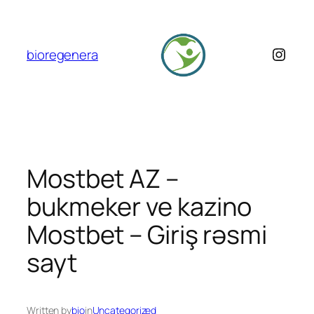
Skip
to
content
Insta
bioregenera
Mostbet AZ –
bukmeker ve kazino
Mostbet – Giriş rəsmi
sayt
Written by
bio
in
Uncategorized