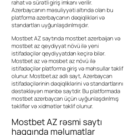
rahat və sürətli giriş imkanı verilir.
Azerbaycanın məsuliyyəti altında olan bu
platforma azerbaycanın dəqiqlikləri və
standartları uyğunlaşdırılmışdır.
Mostbet AZ saytında mostbet azerbaijan və
mostbet az qeydiyyat növü ilə yeni
istifadəçilər qeydiyyatdan keçirə bilər.
Mostbet az və mosbet az növü ilə
istifadəçilər platforma giriş və məhsullar təklif
olunur. Mostbet.az adlı sayt, Azerbaycan
istifadəçilərinin dəqiqliklərini və standartlarını
dəstəkləyən mənbə saytdir. Bu platformada
mostbet azerbaycan üçün uyğunlaşdırılmış
təkliflər və xidmətlər təklif olunur.
Mostbet AZ rəsmi saytı
haqqında məlumatlar