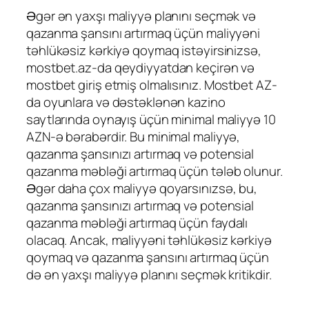
Əgər ən yaxşı maliyyə planını seçmək və
qazanma şansını artırmaq üçün maliyyəni
təhlükəsiz kərkiyə qoymaq istəyirsinizsə,
mostbet.az-da qeydiyyatdan keçirən və
mostbet giriş etmiş olmalısınız. Mostbet AZ-
da oyunlara və dəstəklənən kazino
saytlarında oynayış üçün minimal maliyyə 10
AZN-ə bərabərdir. Bu minimal maliyyə,
qazanma şansınızı artırmaq və potensial
qazanma məbləği artırmaq üçün tələb olunur.
Əgər daha çox maliyyə qoyarsınızsə, bu,
qazanma şansınızı artırmaq və potensial
qazanma məbləği artırmaq üçün faydalı
olacaq. Ancak, maliyyəni təhlükəsiz kərkiyə
qoymaq və qazanma şansını artırmaq üçün
də ən yaxşı maliyyə planını seçmək kritikdir.