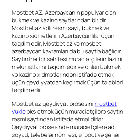
Mostbet AZ, Azerbaycanın populyar olan
bukmek ve kazino saytlarından biridir.
Mostbet.az adlı rəsmi sayt, bukmek və
kazino xidmətlərini Azerbaycanlılar üçün
təqdim edir. Mostbet az və mosbet
azerbaycan kavramları da bu saytla bağlıdır.
Saytın hər bir səhifəsi müraciətçilərin lazımi
məlumatlarını təqdim edir və onları bukmek
və kazino xidmətlərindən istifadə etmək
üçün qeydiyyatdan keçirmək üçün tələbləri
təqdim edir.
Mostbet az qeydiyyat prosesini
mostbet
yukle
əks etmək üçün müraciətçilərə saytın
rəsmi saytından istifadə etməlidirlər.
Qeydiyyat prosesində müraciətçilərə ad,
soyad, tələbələr nömrəsi, e-poçt və şəhər