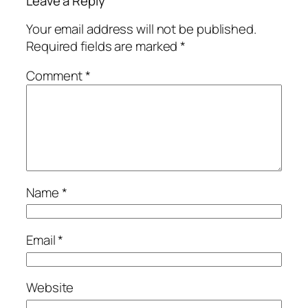
Leave a Reply
Your email address will not be published.
Required fields are marked
*
Comment
*
Name
*
Email
*
Website