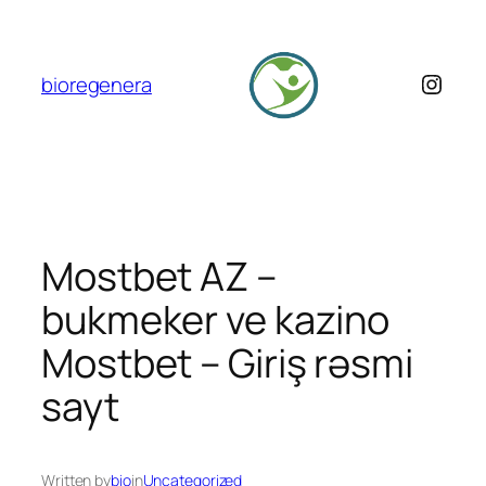
Skip
to
content
Insta
bioregenera
Mostbet AZ –
bukmeker ve kazino
Mostbet – Giriş rəsmi
sayt
Written by
bio
in
Uncategorized