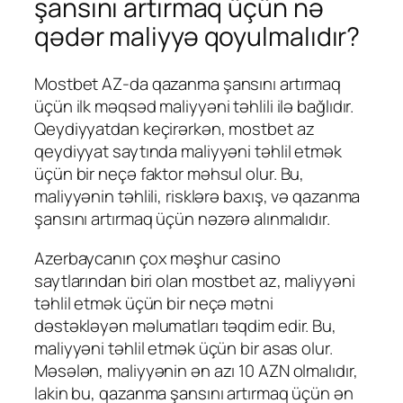
şansını artırmaq üçün nə
qədər maliyyə qoyulmalıdır?
Mostbet AZ-da qazanma şansını artırmaq
üçün ilk məqsəd maliyyəni təhlili ilə bağlıdır.
Qeydiyyatdan keçirərkən, mostbet az
qeydiyyat saytında maliyyəni təhlil etmək
üçün bir neçə faktor məhsul olur. Bu,
maliyyənin təhlili, risklərə baxış, və qazanma
şansını artırmaq üçün nəzərə alınmalıdır.
Azerbaycanın çox məşhur casino
saytlarından biri olan mostbet az, maliyyəni
təhlil etmək üçün bir neçə mətni
dəstəkləyən məlumatları təqdim edir. Bu,
maliyyəni təhlil etmək üçün bir asas olur.
Məsələn, maliyyənin ən azı 10 AZN olmalıdır,
lakin bu, qazanma şansını artırmaq üçün ən