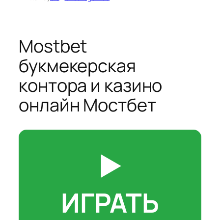
Mostbet
букмекерская
контора и казино
онлайн Мостбет
▶️
ИГРАТЬ