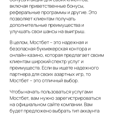
включая приветственные бонусы,
реферальные программы и другие. Это
позволяет клиентам получать
дополнительные преимущества и
улучшать свои шансы на выигрыш.
В целом, Мостбет – это надежная и
безопасная букмекерская контора и
онлайн-казино, которая предлагает своим
клиентам широкий спектр услуг и
преимуществ. Если вы ищете надежного
партнера для своих азартных игр, то
Мостбет – это отличный выбор.
Чтобы начать пользоваться услугами
Мостбет, вам нужно зарегистрироваться
на официальном сайте компании. Вам
будет предложено выбрать тип аккаунта