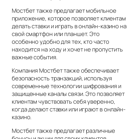
Мостбет также предлагает мобильное
приложение, которое позволяет клиентам
делать ставки и играть в онлайн-казино на
свой смартфон или планшет. Это
особенно удобно для тех, кто часто
находится на ходу и хочет не пропустить
важные события.
Компания Мостбет также обеспечивает
безопасность транзакций, используя
современные технологии шифрования и
защищенные каналы связи. Это позволяет
клиентам чувствовать себя уверенно,
когда делают ставки или играют в онлайн-
казино.
Мостбет также предлагает различные
бонусы и акции для своих клиентов,