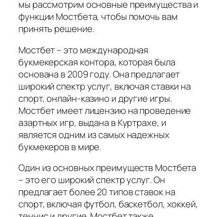
мы рассмотрим основные преимущества и
функции Мостбета, чтобы помочь вам
принять решение.
Мостбет – это международная
букмекерская контора, которая была
основана в 2009 году. Она предлагает
широкий спектр услуг, включая ставки на
спорт, онлайн-казино и другие игры.
Мостбет имеет лицензию на проведение
азартных игр, выдана в Куртрахе, и
является одним из самых надежных
букмекеров в мире.
Один из основных преимуществ Мостбета
– это его широкий спектр услуг. Он
предлагает более 20 типов ставок на
спорт, включая футбол, баскетбол, хоккей,
теннис и другие. Мостбет также