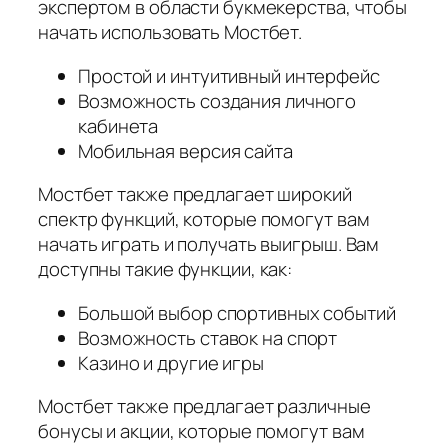
экспертом в области букмекерства, чтобы
начать использовать Мостбет.
Простой и интуитивный интерфейс
Возможность создания личного
кабинета
Мобильная версия сайта
Мостбет также предлагает широкий
спектр функций, которые помогут вам
начать играть и получать выигрыш. Вам
доступны такие функции, как:
Большой выбор спортивных событий
Возможность ставок на спорт
Казино и другие игры
Мостбет также предлагает различные
бонусы и акции, которые помогут вам