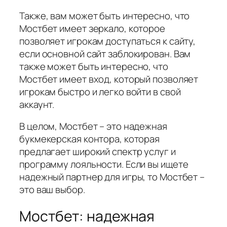
Также, вам может быть интересно, что
Мостбет имеет зеркало, которое
позволяет игрокам доступаться к сайту,
если основной сайт заблокирован. Вам
также может быть интересно, что
Мостбет имеет вход, который позволяет
игрокам быстро и легко войти в свой
аккаунт.
В целом, Мостбет – это надежная
букмекерская контора, которая
предлагает широкий спектр услуг и
программу лояльности. Если вы ищете
надежный партнер для игры, то Мостбет –
это ваш выбор.
Мостбет: надежная