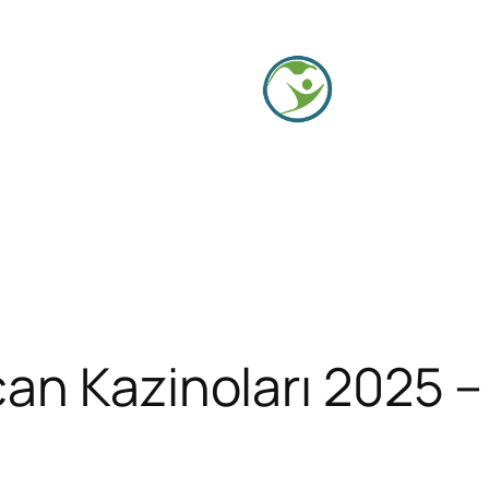
an Kazinoları 2025 –