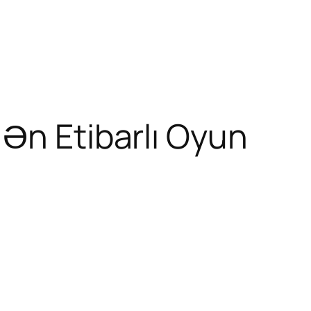
 Ən Etibarlı Oyun