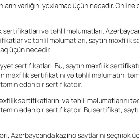
ların varlığını yoxlamaq üçün necədir. Online ca
k sertifikatları və təhlil məlumatları. Azerbayc
tifikatlar və təhlil məlumatları, saytın məxfili
maq üçün necədir.
ət sertifikatları. Bu, saytın məxfilik sertifikat
tın məxfilik sertifikatını və təhlil məlumatını tə
 təmin edən bir sertifikatdır.
lik sertifikatlarını və təhlil məlumatlarını təq
təmin edən bir sertifikatdır. Bu sertifikat, saytın
ri, Azerbaycanda kazino saytlarını seçmək üçü