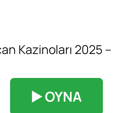
an Kazinoları 2025 –
▶️ OYNA