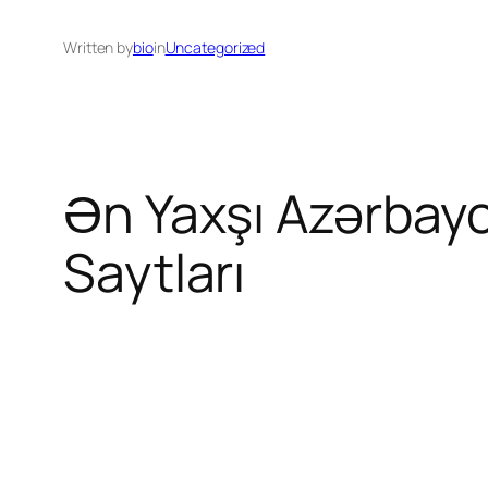
Written by
bio
in
Uncategorized
Ən Yaxşı Azərbayc
Saytları