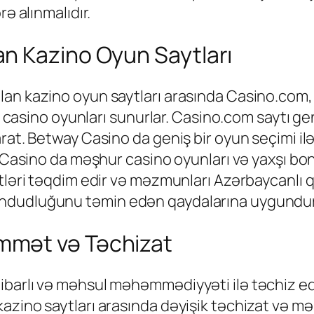
ə alınmalıdır.
n Kazino Oyun Saytları
lan kazino oyun saytları arasında Casino.com
r casino oyunları sunurlar. Casino.com saytı gen
arat. Betway Casino da geniş bir oyun seçimi i
 Casino da məşhur casino oyunları və yaxşı bonu
tləri təqdim edir və məzmunları Azərbaycanlı qe
əhdudluğunu təmin edən qaydalarına uygundur
mmət və Təchizat
barlı və məhsul məhəmmədiyyəti ilə təchiz edi
azino saytları arasında dəyişik təchizat və mə