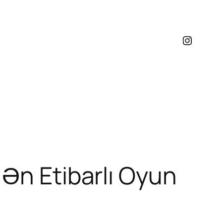
Instagr
 Ən Etibarlı Oyun