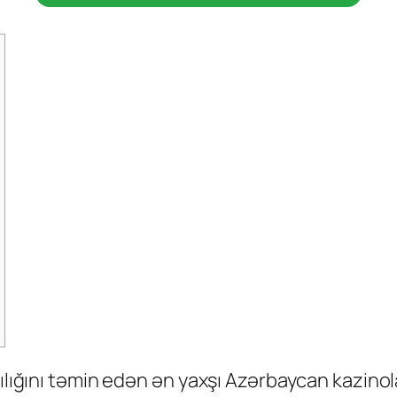
ılığını təmin edən ən yaxşı Azərbaycan kazinola