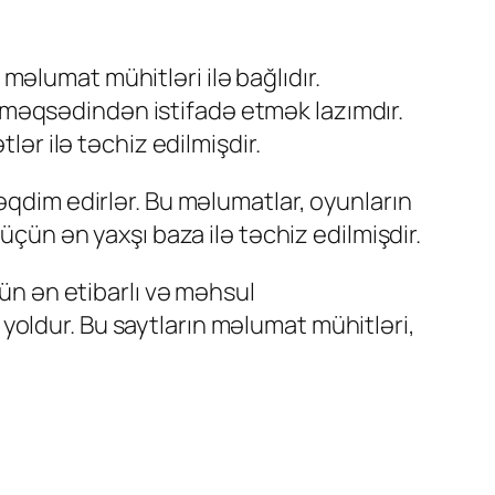
əlumat mühitləri ilə bağlıdır.
 məqsədindən istifadə etmək lazımdır.
lər ilə təchiz edilmişdir.
əqdim edirlər. Bu məlumatlar, oyunların
üçün ən yaxşı baza ilə təchiz edilmişdir.
n ən etibarlı və məhsul
yoldur. Bu saytların məlumat mühitləri,