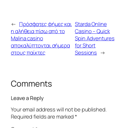
←
Πρόσφατες φήμες και
Starda Online
η αλήθεια πίσω από το
Casino – Quick
Malina casino
Spin Adventures
αποκαλύπτονται σήμερα
for Short
στους παίκτες
Sessions
→
Comments
Leave a Reply
Your email address will not be published.
Required fields are marked
*