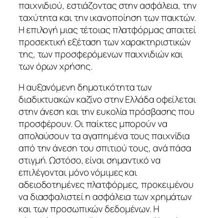
παιχνιδιού, εστιάζοντας στην ασφάλεια, την
ταχύτητα και την ικανοποίηση των παικτών.
Η επιλογή μιας τέτοιας πλατφόρμας απαιτεί
προσεκτική εξέταση των χαρακτηριστικών
της, των προσφερόμενων παιχνιδιών και
των όρων χρήσης.
Η αυξανόμενη δημοτικότητα των
διαδικτυακών καζίνο στην Ελλάδα οφείλεται
στην άνεση και την ευκολία πρόσβασης που
προσφέρουν. Οι παίκτες μπορούν να
απολαύσουν τα αγαπημένα τους παιχνίδια
από την άνεση του σπιτιού τους, ανά πάσα
στιγμή. Ωστόσο, είναι σημαντικό να
επιλέγονται μόνο νόμιμες και
αδειοδοτημένες πλατφόρμες, προκειμένου
να διασφαλιστεί η ασφάλεια των χρημάτων
και των προσωπικών δεδομένων. Η