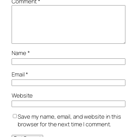
Comment
*
Name
*
Email
*
Website
Save my name, email, and website in this
browser for the next time I comment.