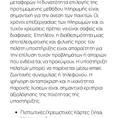
μεταφορών. Η δυνατότητα επιλογής της
προτιμώμενης μεθόδου πληρωμής είναι
σημαντική για την άνεση των παικτών. Οι
χρόνοι επεξεργασίας των πληρωμών και οι
τυχόν χρεώσεις πρέπει να είναι σαφείς και
διαφανείς. Επιπλέον, η διαθεσιμότητα μιας
αποτελεσματικής και φιλικής προς τον
πελάτη υποστήριξης είναι απαραίτητη για
την επίλυση τυχόν προβλημάτων ή αποριών
που ενδέχεται να προκύψουν. Η υποστήριξη
πελατών μπορεί να παρέχεται μέσω email,
ζωντανής συνομιλίας ή τηλεφώνου. Η
γρήγορη ανταπόκριση και η ικανότητα
παροχής λύσεων είναι σημαντικά κριτήρια
αξιολόγησης της ποιότητας της
υποστήριξης.
Πιστωτικές/Χρεωστικές Κάρτες (Visa,