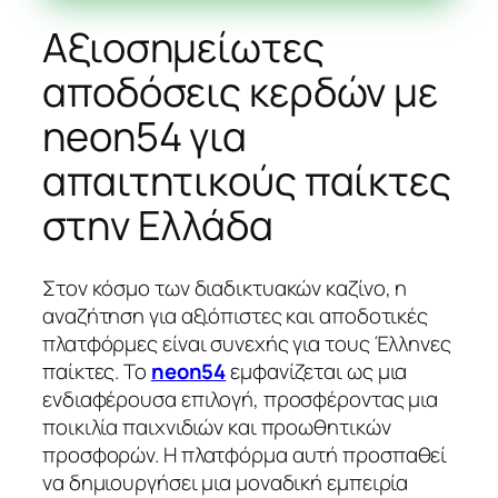
Αξιοσημείωτες
αποδόσεις κερδών με
neon54 για
απαιτητικούς παίκτες
στην Ελλάδα
Στον κόσμο των διαδικτυακών καζίνο, η
αναζήτηση για αξιόπιστες και αποδοτικές
πλατφόρμες είναι συνεχής για τους Έλληνες
παίκτες. Το
neon54
εμφανίζεται ως μια
ενδιαφέρουσα επιλογή, προσφέροντας μια
ποικιλία παιχνιδιών και προωθητικών
προσφορών. Η πλατφόρμα αυτή προσπαθεί
να δημιουργήσει μια μοναδική εμπειρία