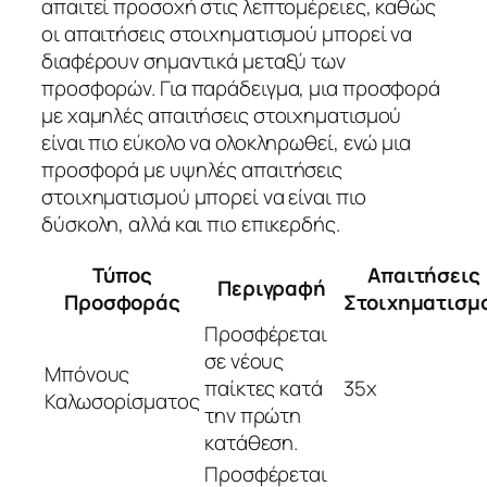
απαιτεί προσοχή στις λεπτομέρειες, καθώς
οι απαιτήσεις στοιχηματισμού μπορεί να
διαφέρουν σημαντικά μεταξύ των
προσφορών. Για παράδειγμα, μια προσφορά
με χαμηλές απαιτήσεις στοιχηματισμού
είναι πιο εύκολο να ολοκληρωθεί, ενώ μια
προσφορά με υψηλές απαιτήσεις
στοιχηματισμού μπορεί να είναι πιο
δύσκολη, αλλά και πιο επικερδής.
Τύπος
Απαιτήσεις
Περιγραφή
Προσφοράς
Στοιχηματισμ
Προσφέρεται
σε νέους
Μπόνους
παίκτες κατά
35x
Καλωσορίσματος
την πρώτη
κατάθεση.
Προσφέρεται