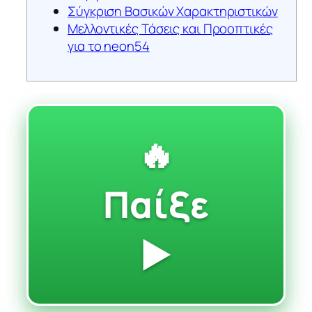
Σύγκριση Βασικών Χαρακτηριστικών
Μελλοντικές Τάσεις και Προοπτικές
για το neon54
🔥
Παίξε
▶️