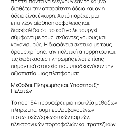
πρέπει πάντα να ελέγχουν εάν το καζίνο
διαθέτει την απαραίτητη άδεια και αν η
άδεια είναι έγκυρη. Αυτό παρέχει μια
επιπλέον αίσθηση ασφάλειας και
διασφαλίζει ότι το καζίνο λειτουργεί
σύμφωνα με τους ισχύοντες νόμους και
κανονισμούς. Η διαφάνεια σχετικά με τους
όρους χρήσης, την πολιτική απορρήτου και
τις διαδικασίες πληρωμής είναι επίσης
σημαντικά στοιχεία που υποδεικνύουν την
αξιοπιστία μιας πλατφόρμας.
Μέθοδοι Πληρωμής και Υποστήριξη
Πελατών
Το neon54 προσφέρει μια ποικιλία μεθόδων
πληρωμής, συμπεριλαμβανομένων
πιστωτικών/χρεωστικών καρτών,
ηλεκτρονικών πορτοφολιών και τραπεζικών