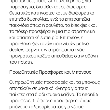
προτιμήσεις τους. Οι κουλοχέρηδες, για
παράδειγμα, διατίθενται σε διάφορες
θεματικές κατηγορίες και με διαφορετικά
επίπεδα δυσκολίας, ενώ τα επιτραπέζια
παιχνίδια όπως η ρουλέτα, το blackjack και
το πόκερ προσφέρουν μια πιο στρατηγική
και απαιτητική εμπειρία. Επιπλέον, η
προσθήκη ζωντανών παιχνιδιών με live
dealers φέρνει την ατμόσφαιρα ενός
πραγματικού καζίνο απευθείας στην οθόνη
του παίκτη.
Προωθητικές Προσφορές και Μπόνους
Οι προωθητικές προσφορές και τα μπόνους
αποτελούν σημαντικό κίνητρο για τους
παίκτες στα διαδικτυακά καζίνο. Το neon54
προσφέρει διάφορες προσφορές, όπως
μπόνους καλωσορίσματος για νέους