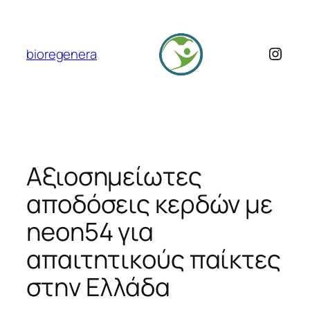
Skip
to
content
Insta
bioregenera
Αξιοσημείωτες
αποδόσεις κερδών με
neon54 για
απαιτητικούς παίκτες
στην Ελλάδα