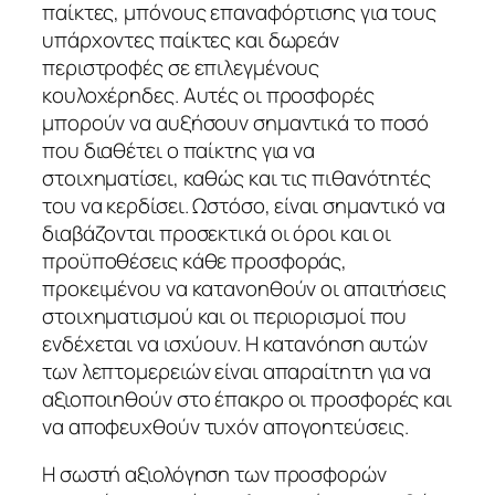
παίκτες, μπόνους επαναφόρτισης για τους
υπάρχοντες παίκτες και δωρεάν
περιστροφές σε επιλεγμένους
κουλοχέρηδες. Αυτές οι προσφορές
μπορούν να αυξήσουν σημαντικά το ποσό
που διαθέτει ο παίκτης για να
στοιχηματίσει, καθώς και τις πιθανότητές
του να κερδίσει. Ωστόσο, είναι σημαντικό να
διαβάζονται προσεκτικά οι όροι και οι
προϋποθέσεις κάθε προσφοράς,
προκειμένου να κατανοηθούν οι απαιτήσεις
στοιχηματισμού και οι περιορισμοί που
ενδέχεται να ισχύουν. Η κατανόηση αυτών
των λεπτομερειών είναι απαραίτητη για να
αξιοποιηθούν στο έπακρο οι προσφορές και
να αποφευχθούν τυχόν απογοητεύσεις.
Η σωστή αξιολόγηση των προσφορών