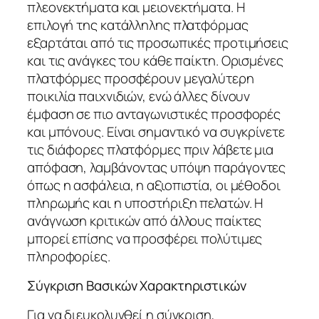
πλεονεκτήματα και μειονεκτήματα. Η
επιλογή της κατάλληλης πλατφόρμας
εξαρτάται από τις προσωπικές προτιμήσεις
και τις ανάγκες του κάθε παίκτη. Ορισμένες
πλατφόρμες προσφέρουν μεγαλύτερη
ποικιλία παιχνιδιών, ενώ άλλες δίνουν
έμφαση σε πιο ανταγωνιστικές προσφορές
και μπόνους. Είναι σημαντικό να συγκρίνετε
τις διάφορες πλατφόρμες πριν λάβετε μια
απόφαση, λαμβάνοντας υπόψη παράγοντες
όπως η ασφάλεια, η αξιοπιστία, οι μέθοδοι
πληρωμής και η υποστήριξη πελατών. Η
ανάγνωση κριτικών από άλλους παίκτες
μπορεί επίσης να προσφέρει πολύτιμες
πληροφορίες.
Σύγκριση Βασικών Χαρακτηριστικών
Για να διευκολυνθεί η σύγκριση,