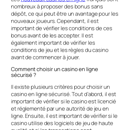
nombreux à proposer des bonus sans
dépôt, ce qui peut être un avantage pour les
nouveaux joueurs. Cependant, il est
important de vérifier les conditions de ces
bonus avant de les accepter. Il est
également important de vérifier les
conditions de jeu et les règles du casino
avant de commencer à jouer.
Comment choisir un casino en ligne
sécurisé ?
Il existe plusieurs critères pour choisir un
casino en ligne sécurisé. Tout d’abord, il est
important de vérifier si le casino est licencié
et réglementé par une autorité de jeu en
ligne. Ensuite, il est important de vérifier si le
casino utilise des logiciels de jeu de haute