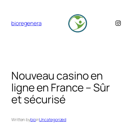
Skip
to
content
Insta
bioregenera
Nouveau casino en
ligne en France – Sûr
et sécurisé
Written by
bio
in
Uncategorized