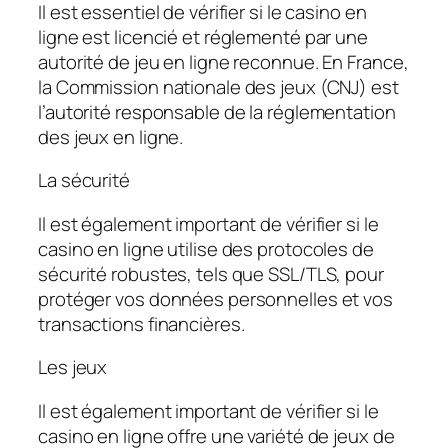
Il est essentiel de vérifier si le casino en
ligne est licencié et réglementé par une
autorité de jeu en ligne reconnue. En France,
la Commission nationale des jeux (CNJ) est
l’autorité responsable de la réglementation
des jeux en ligne.
La sécurité
Il est également important de vérifier si le
casino en ligne utilise des protocoles de
sécurité robustes, tels que SSL/TLS, pour
protéger vos données personnelles et vos
transactions financières.
Les jeux
Il est également important de vérifier si le
casino en ligne offre une variété de jeux de