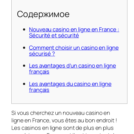
Содержимое
Nouveau casino en ligne en France :
Sécurité et sécurité
Comment choisir un casino en ligne
sécurisé ?
Les avantages d’un casino en ligne
français
Les avantages du casino en ligne
français
Si vous cherchez un nouveau casino en
ligne en France, vous êtes au bon endroit !
Les casinos en ligne sont de plus en plus