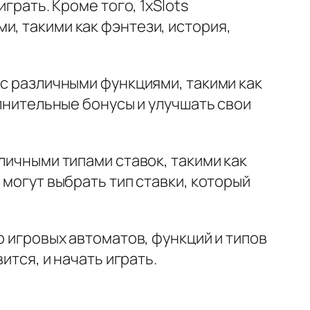
грать. Кроме того, 1xSlots
и, такими как фэнтези, история,
 с различными функциями, такими как
олнительные бонусы и улучшать свои
личными типами ставок, такими как
 могут выбрать тип ставки, который
р игровых автоматов, функций и типов
ится, и начать играть.