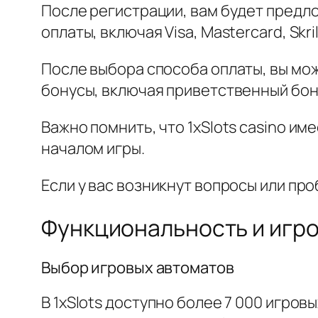
После регистрации, вам будет предло
оплаты, включая Visa, Mastercard, Skrill
После выбора способа оплаты, вы мож
бонусы, включая приветственный бону
Важно помнить, что 1xSlots casino им
началом игры.
Если у вас возникнут вопросы или про
Функциональность и игро
Выбор игровых автоматов
В 1xSlots доступно более 7 000 игров