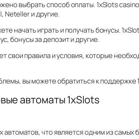
жено выбрать способ оплаты. 1xSlots casin
, Neteller и другие.
ете начать играть и получать бонусы. 1xSlo
с, бонусы за депозит и другие.
еет свои правила и условия, которые необх
блемы, вы можете обратиться к поддержке 1x
вые автоматы 1xSlots
ых автоматов, что является одним из самых