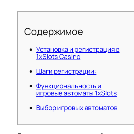
Содержимое
Установка и регистрация в
1xSlots Casino
Шаги регистрации:
Функциональность и
игровые автоматы 1xSlots
Выбор игровых автоматов