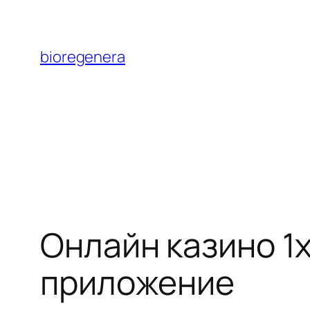
Skip
to
bioregenera
content
Онлайн казино 1x
приложение