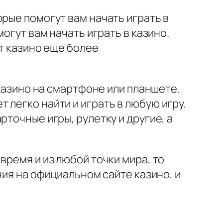
рые помогут вам начать играть в
огут вам начать играть в казино.
ет казино еще более
 казино на смартфоне или планшете.
легко найти и играть в любую игру.
точные игры, рулетку и другие, а
время и из любой точки мира, то
ния на официальном сайте казино, и