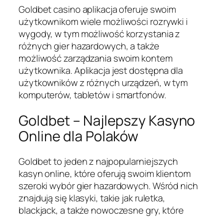
Goldbet casino aplikacja oferuje swoim
użytkownikom wiele możliwości rozrywki i
wygody, w tym możliwość korzystania z
różnych gier hazardowych, a także
możliwość zarządzania swoim kontem
użytkownika. Aplikacja jest dostępna dla
użytkowników z różnych urządzeń, w tym
komputerów, tabletów i smartfonów.
Goldbet – Najlepszy Kasyno
Online dla Polaków
Goldbet to jeden z najpopularniejszych
kasyn online, które oferują swoim klientom
szeroki wybór gier hazardowych. Wśród nich
znajdują się klasyki, takie jak ruletka,
blackjack, a także nowoczesne gry, które