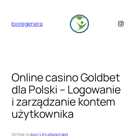
Skip
to
content
Insta
bioregenera
Online casino Goldbet
dla Polski – Logowanie
i zarządzanie kontem
użytkownika
Written by
bio
in
Uncategorized