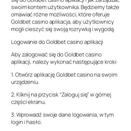
swoim kontem użytkownika. Będziemy także
omawiać różne możliwości, które oferuje
Goldbet casino aplikacja, aby użytkownicy
mogli cieszyć się swoją rozrywką i wygodą.
Logowanie do Goldbet casino aplikacji
Aby zalogować się do Goldbet casino
aplikacji, należy wykonać następujące kroki:
1. Otwórz aplikację Goldbet casino na swoim
urządzeniu.
2. Kliknij na przycisk “Zaloguj się” w górnej
części ekranu.
3. Wprowadź swoje dane logowania, w tym
login i hasło.