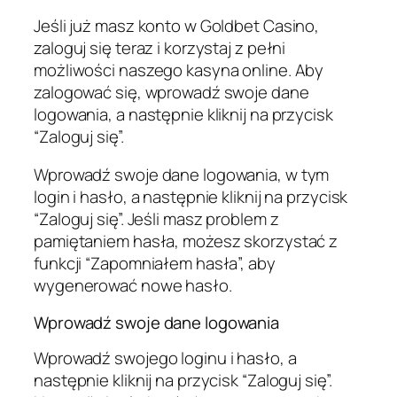
Jeśli już masz konto w Goldbet Casino,
zaloguj się teraz i korzystaj z pełni
możliwości naszego kasyna online. Aby
zalogować się, wprowadź swoje dane
logowania, a następnie kliknij na przycisk
“Zaloguj się”.
Wprowadź swoje dane logowania, w tym
login i hasło, a następnie kliknij na przycisk
“Zaloguj się”. Jeśli masz problem z
pamiętaniem hasła, możesz skorzystać z
funkcji “Zapomniałem hasła”, aby
wygenerować nowe hasło.
Wprowadź swoje dane logowania
Wprowadź swojego loginu i hasło, a
następnie kliknij na przycisk “Zaloguj się”.