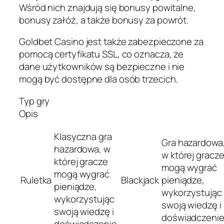
Wśród nich znajdują się bonusy powitalne,
bonusy załóż, a także bonusy za powrót.
Goldbet Casino jest także zabezpieczone za
pomocą certyfikatu SSL, co oznacza, że
dane użytkowników są bezpieczne i nie
mogą być dostępne dla osób trzecich.
Typ gry
Opis
Klasyczna gra
Gra hazardowa
hazardowa, w
w której gracz
której gracze
mogą wygrać
mogą wygrać
Ruletka
Blackjack
pieniądze,
pieniądze,
wykorzystując
wykorzystując
swoją wiedzę i
swoją wiedzę i
doświadczenie