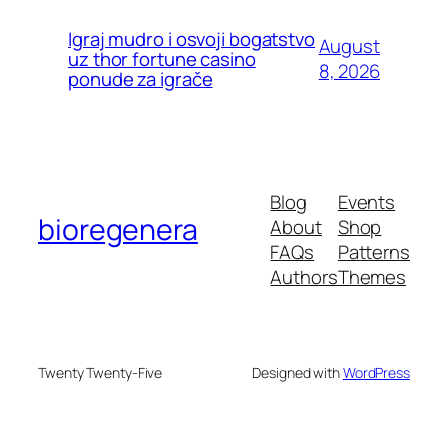
Igraj mudro i osvoji bogatstvo
August
uz thor fortune casino
8, 2026
ponude za igrače
Blog
Events
bioregenera
About
Shop
FAQs
Patterns
Authors
Themes
Twenty Twenty-Five
Designed with
WordPress