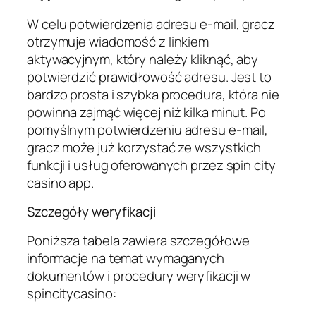
W celu potwierdzenia adresu e-mail, gracz
otrzymuje wiadomość z linkiem
aktywacyjnym, który należy kliknąć, aby
potwierdzić prawidłowość adresu. Jest to
bardzo prosta i szybka procedura, która nie
powinna zajmąć więcej niż kilka minut. Po
pomyślnym potwierdzeniu adresu e-mail,
gracz może już korzystać ze wszystkich
funkcji i usług oferowanych przez spin city
casino app.
Szczegóły weryfikacji
Poniższa tabela zawiera szczegółowe
informacje na temat wymaganych
dokumentów i procedury weryfikacji w
spincitycasino: