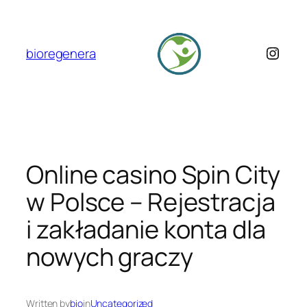
Skip
to
content
Insta
bioregenera
Online casino Spin City
w Polsce – Rejestracja
i zakładanie konta dla
nowych graczy
Written by
bio
in
Uncategorized