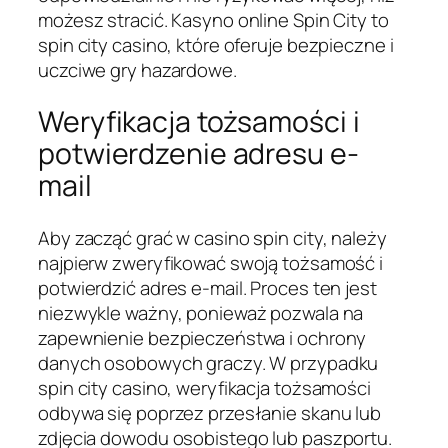
możesz stracić. Kasyno online Spin City to
spin city casino, które oferuje bezpieczne i
uczciwe gry hazardowe.
Weryfikacja tożsamości i
potwierdzenie adresu e-
mail
Aby zacząć grać w casino spin city, należy
najpierw zweryfikować swoją tożsamość i
potwierdzić adres e-mail. Proces ten jest
niezwykle ważny, ponieważ pozwala na
zapewnienie bezpieczeństwa i ochrony
danych osobowych graczy. W przypadku
spin city casino, weryfikacja tożsamości
odbywa się poprzez przesłanie skanu lub
zdjęcia dowodu osobistego lub paszportu.