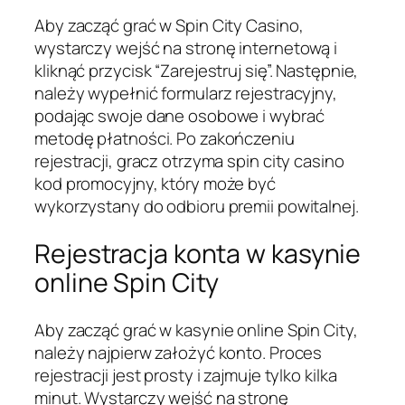
Aby zacząć grać w Spin City Casino,
wystarczy wejść na stronę internetową i
kliknąć przycisk “Zarejestruj się”. Następnie,
należy wypełnić formularz rejestracyjny,
podając swoje dane osobowe i wybrać
metodę płatności. Po zakończeniu
rejestracji, gracz otrzyma spin city casino
kod promocyjny, który może być
wykorzystany do odbioru premii powitalnej.
Rejestracja konta w kasynie
online Spin City
Aby zacząć grać w kasynie online Spin City,
należy najpierw założyć konto. Proces
rejestracji jest prosty i zajmuje tylko kilka
minut. Wystarczy wejść na stronę