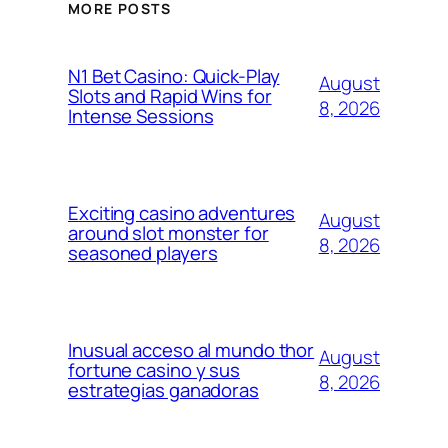
MORE POSTS
N1 Bet Casino: Quick-Play
August
Slots and Rapid Wins for
8, 2026
Intense Sessions
Exciting casino adventures
August
around slot monster for
8, 2026
seasoned players
Inusual acceso al mundo thor
August
fortune casino y sus
8, 2026
estrategias ganadoras