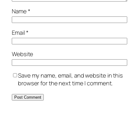
Name
*
Email
*
Website
Save my name, email, and website in this
browser for the next time I comment.