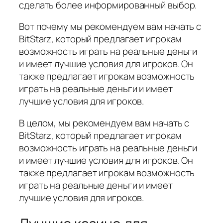
сделать более информированный выбор.
Вот почему мы рекомендуем вам начать с
BitStarz, который предлагает игрокам
возможность играть на реальные деньги
и имеет лучшие условия для игроков. Он
также предлагает игрокам возможность
играть на реальные деньги и имеет
лучшие условия для игроков.
В целом, мы рекомендуем вам начать с
BitStarz, который предлагает игрокам
возможность играть на реальные деньги
и имеет лучшие условия для игроков. Он
также предлагает игрокам возможность
играть на реальные деньги и имеет
лучшие условия для игроков.