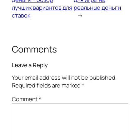
лучших вариантов для
реальные деньги
ставок
→
Comments
Leave a Reply
Your email address will not be published.
Required fields are marked
*
Comment
*