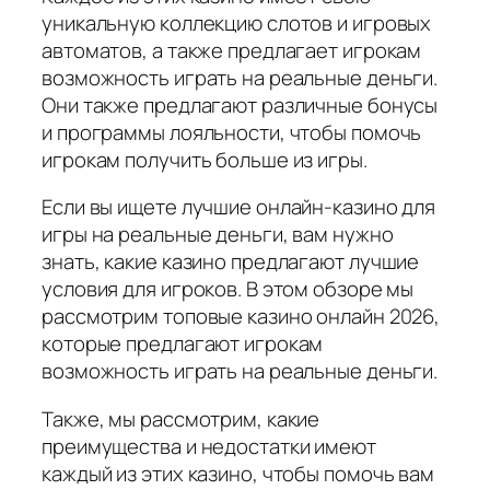
уникальную коллекцию слотов и игровых
автоматов, а также предлагает игрокам
возможность играть на реальные деньги.
Они также предлагают различные бонусы
и программы лояльности, чтобы помочь
игрокам получить больше из игры.
Если вы ищете лучшие онлайн-казино для
игры на реальные деньги, вам нужно
знать, какие казино предлагают лучшие
условия для игроков. В этом обзоре мы
рассмотрим топовые казино онлайн 2026,
которые предлагают игрокам
возможность играть на реальные деньги.
Также, мы рассмотрим, какие
преимущества и недостатки имеют
каждый из этих казино, чтобы помочь вам