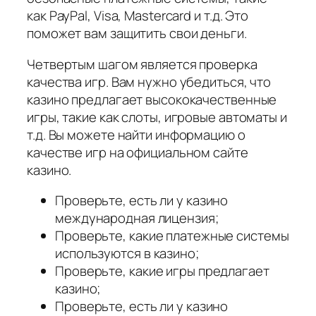
как PayPal, Visa, Mastercard и т.д. Это
поможет вам защитить свои деньги.
Четвертым шагом является проверка
качества игр. Вам нужно убедиться, что
казино предлагает высококачественные
игры, такие как слоты, игровые автоматы и
т.д. Вы можете найти информацию о
качестве игр на официальном сайте
казино.
Проверьте, есть ли у казино
международная лицензия;
Проверьте, какие платежные системы
используются в казино;
Проверьте, какие игры предлагает
казино;
Проверьте, есть ли у казино